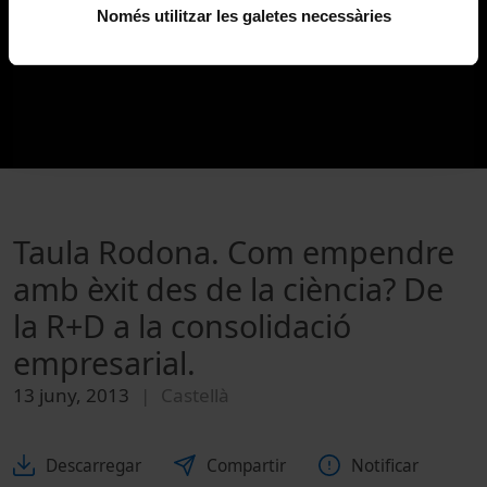
Només utilitzar les galetes necessàries
Taula Rodona. Com empendre
amb èxit des de la ciència? De
la R+D a la consolidació
empresarial.
13 juny, 2013
Castellà
Descarregar
Compartir
Notificar