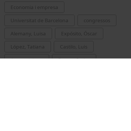
Economia i empresa
Universitat de Barcelona
congressos
Alemany, Luisa
Expósito, Óscar
López, Tatiana
Castilo, Luis
Aymami, Joan
Buesa, Carlos
Juan, Miguel Ángel
Vídeos relacionats