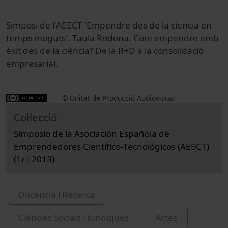
Simposi de l'AEECT 'Empendre des de la ciencia en
temps moguts'. Taula Rodona. Com empendre amb
èxit des de la ciència? De la R+D a la consolidació
empresarial.
© Unitat de Producció Audiovisual
Col·lecció
Simposio de la Asociación Española de
Emprendedores Científico-Tecnológicos (AEECT)
(1r : 2013)
Docència i Recerca
Ciències Socials i Jurídiques
Actes