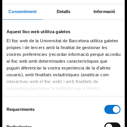
Consentiment
Detalls
Informació
Try again
Aquest lloc web utilitza galetes
El lloc web de la Universitat de Barcelona utilitza galetes
pròpies i de tercers amb la finalitat de gestionar les
vostres preferències (recordar informació perquè accediu
al lloc web amb determinades característiques que
puguin diferenciar la vostra experiència de la d’altres
usuaris), amb finalitats estadístiques (analitzar com
interactueu amb el lloc web) i amb finalitats de
màrqueting (gestionar la publicitat que s’ofereix
adequant-la en funció dels vostres hàbits de navegació).
Per obtenir més informació sobre les galetes podeu
Selecció
consultar la
Política de galetes del lloc web de la
Requeriments
de
Universitat de Barcelona
.
consentiment
Preferències