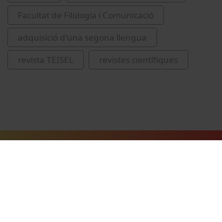
Facultat de Filologia i Comunicació
adquisició d'una segona llengua
revista TEISEL
revistes científiques
Vídeos relacionats