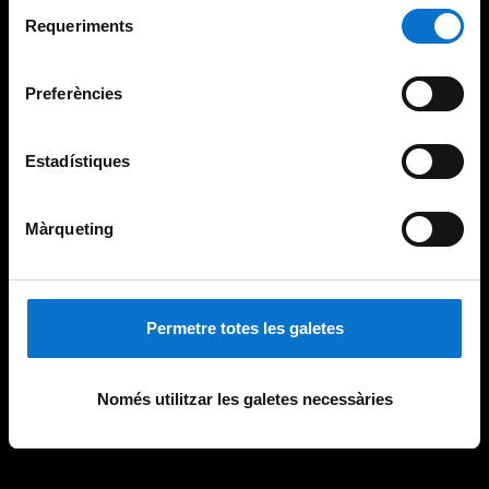
Selecció
consultar la
Política de galetes del lloc web de la
Requeriments
de
Universitat de Barcelona
.
consentiment
Preferències
Estadístiques
Màrqueting
Permetre totes les galetes
Només utilitzar les galetes necessàries