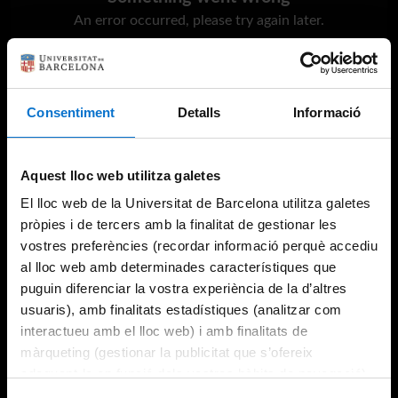
An error occurred, please try again later.
Try again
Consentiment
Detalls
Informació
Aquest lloc web utilitza galetes
El lloc web de la Universitat de Barcelona utilitza galetes
pròpies i de tercers amb la finalitat de gestionar les
vostres preferències (recordar informació perquè accediu
al lloc web amb determinades característiques que
puguin diferenciar la vostra experiència de la d’altres
usuaris), amb finalitats estadístiques (analitzar com
interactueu amb el lloc web) i amb finalitats de
màrqueting (gestionar la publicitat que s’ofereix
adequant-la en funció dels vostres hàbits de navegació).
Per obtenir més informació sobre les galetes podeu