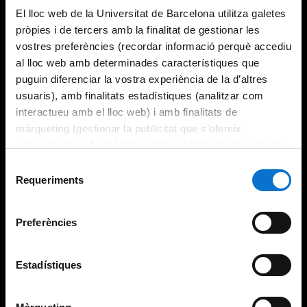
El lloc web de la Universitat de Barcelona utilitza galetes
pròpies i de tercers amb la finalitat de gestionar les
vostres preferències (recordar informació perquè accediu
al lloc web amb determinades característiques que
puguin diferenciar la vostra experiència de la d’altres
usuaris), amb finalitats estadístiques (analitzar com
interactueu amb el lloc web) i amb finalitats de
màrqueting (gestionar la publicitat que s’ofereix
adequant-la en funció dels vostres hàbits de navegació).
Per obtenir més informació sobre les galetes podeu
Selecció
consultar la
Política de galetes del lloc web de la
Requeriments
de
Universitat de Barcelona
.
consentiment
Preferències
Estadístiques