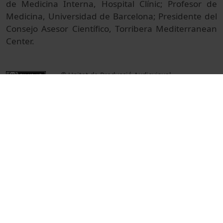
de Medicina Interna, Hospital Clínic; Profesor de
Medicina, Universidad de Barcelona; Presidente del
Consejo Asesor Científico, Torribera Mediterranean
Center.
© Unitat de Producció Audiovisual
Col·lecció
Tomorrow Tastes Mediterranean 2024 - Versión
en español
Docència i Recerca
Ciències de la Salut
Actes
Nutrició humana i dietètica
Universitat de Barcelona