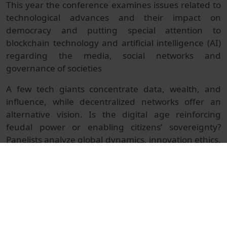
This year the conference examines issues related to
technological advances and their impact on
democracy and putting special attention to
blockchain technology and artificial intelligence (AI)
regarding the media, social networks and
governance of societies
A few tech giants concentrate data, wealth, and
influence, while decentralized networks offer an
alternative vision. Is the digital age reinforcing
feudal power or enabling citizens’ sovereignty?
Panelists analyze global dynamics, innovation ethics,
and the politics of technological dependence,
among other key political challenges related to AI
development.
© Unitat de Producció Audiovisual