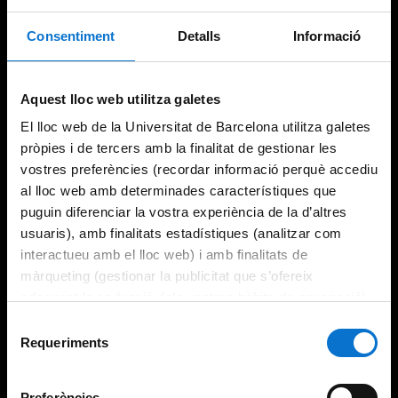
Consentiment
Detalls
Informació
Try again
Aquest lloc web utilitza galetes
El lloc web de la Universitat de Barcelona utilitza galetes
pròpies i de tercers amb la finalitat de gestionar les
vostres preferències (recordar informació perquè accediu
al lloc web amb determinades característiques que
puguin diferenciar la vostra experiència de la d’altres
usuaris), amb finalitats estadístiques (analitzar com
interactueu amb el lloc web) i amb finalitats de
màrqueting (gestionar la publicitat que s’ofereix
adequant-la en funció dels vostres hàbits de navegació).
Per obtenir més informació sobre les galetes podeu
Selecció
consultar la
Política de galetes del lloc web de la
Requeriments
de
Universitat de Barcelona
.
consentiment
Preferències