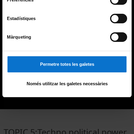
Estadístiques
Màrqueting
Permetre totes les galetes
Només utilitzar les galetes necessàries
TOPIC 5:Techno political power