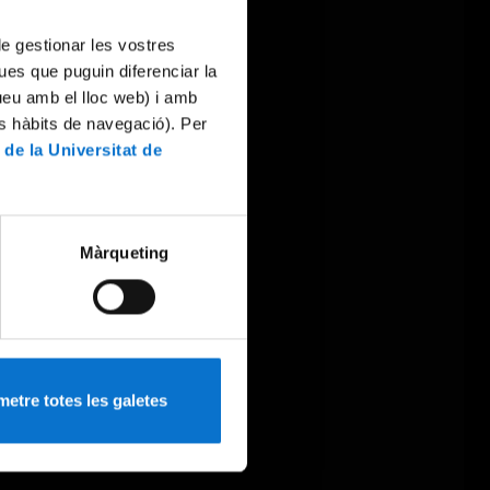
 de gestionar les vostres
ues que puguin diferenciar la
tueu amb el lloc web) i amb
es hàbits de navegació). Per
 de la Universitat de
Màrqueting
etre totes les galetes