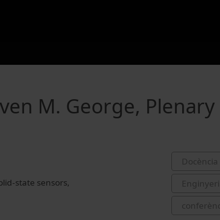
ven M. George, Plenary 
Docència 
olid-state sensors,
Enginyeri
conferènc