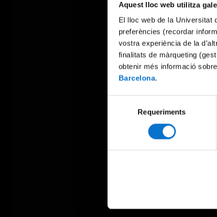
Aquest lloc web utilitza gal
El lloc web de la Universitat 
preferències (recordar infor
vostra experiència de la d’al
finalitats de màrqueting (gest
obtenir més informació sobre
Barcelona
.
Selecció
Requeriments
de
consentiment