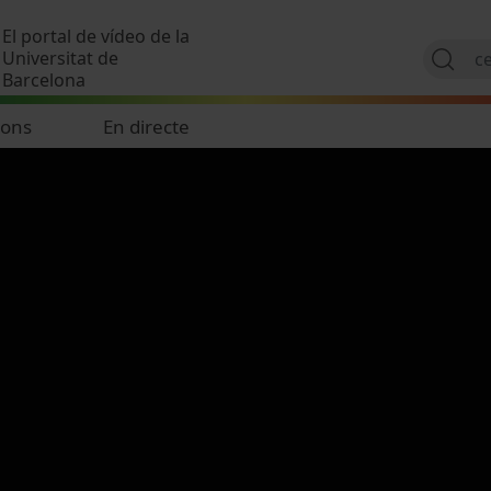
Vés al contingut
El portal de vídeo de la
Universitat de
Barcelona
ions
En directe