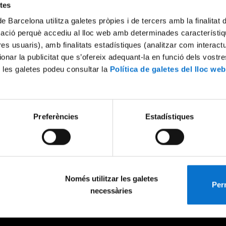
etes
de Barcelona utilitza galetes pròpies i de tercers amb la finalitat
mació perquè accediu al lloc web amb determinades característiq
tres usuaris), amb finalitats estadístiques (analitzar com interac
ionar la publicitat que s’ofereix adequant-la en funció dels vostr
 les galetes podeu consultar la
Política de galetes del lloc web
Preferències
Estadístiques
Només utilitzar les galetes
Perm
necessàries