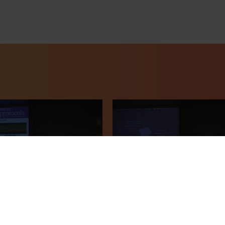
 2013 - Teruo Okano,
Transducers 2013 - Elisabet