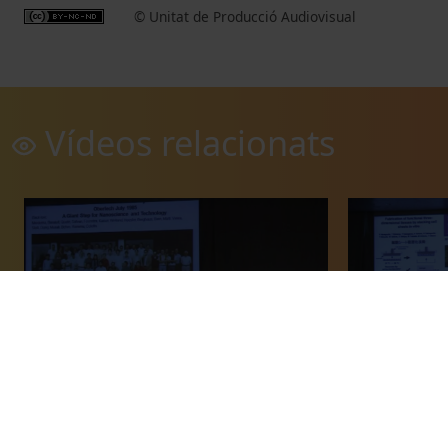
© Unitat de Producció Audiovisual
Vídeos relacionats
Transducers 2013 - Christoph Gerber,
Transducers