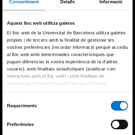
Consentiment
Detalls
Informació
Try again
Aquest lloc web utilitza galetes
El lloc web de la Universitat de Barcelona utilitza galetes
pròpies i de tercers amb la finalitat de gestionar les
vostres preferències (recordar informació perquè accediu
al lloc web amb determinades característiques que
puguin diferenciar la vostra experiència de la d’altres
usuaris), amb finalitats estadístiques (analitzar com
interactueu amb el lloc web) i amb finalitats de
màrqueting (gestionar la publicitat que s’ofereix
adequant-la en funció dels vostres hàbits de navegació).
Per obtenir més informació sobre les galetes podeu
Selecció
consultar la
Política de galetes del lloc web de la
Requeriments
de
Universitat de Barcelona
.
consentiment
Preferències