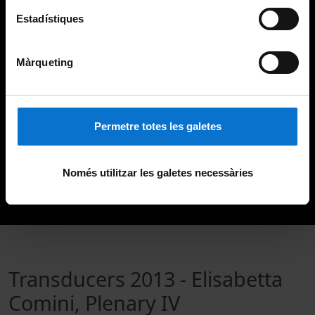
Estadístiques
Màrqueting
Permetre totes les galetes
Només utilitzar les galetes necessàries
Transducers 2013 - Elisabetta
Comini, Plenary IV