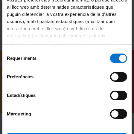
treball en equip
Alonso, Àngel, 1954-
al lloc web amb determinades característiques que
puguin diferenciar la vostra experiència de la d’altres
usuaris), amb finalitats estadístiques (analitzar com
interactueu amb el lloc web) i amb finalitats de
màrqueting (gestionar la publicitat que s’ofereix
adequant-la en funció dels vostres hàbits de navegació).
Per obtenir més informació sobre les galetes podeu
Selecció
consultar la
Política de galetes del lloc web de la
Requeriments
de
Vídeos relacionats
Universitat de Barcelona
.
consentiment
Preferències
Estadístiques
Màrqueting