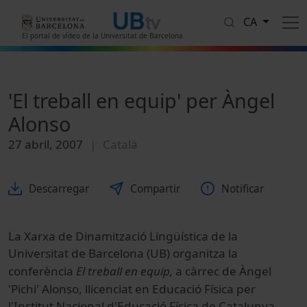
Vés al contingut
CA
El portal de vídeo de la Universitat de Barcelona
'El treball en equip' per Àngel
Alonso
27 abril, 2007
Català
Descarregar
Compartir
Notificar
La Xarxa de Dinamització Lingüística de la
Universitat de Barcelona (UB) o
rganitza la
c
onferència
El treball en equip,
a càrrec de Àngel
'Pichi' Alonso, llicenciat en Educació Física per
l'Institut Nacional d'Educació Física de Catalunya