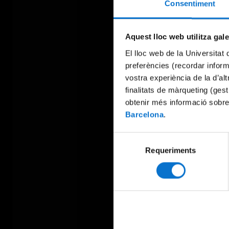
Consentiment
Aquest lloc web utilitza gal
El lloc web de la Universitat 
preferències (recordar infor
vostra experiència de la d’al
finalitats de màrqueting (gest
obtenir més informació sobre
Barcelona
.
Selecció
Requeriments
de
consentiment