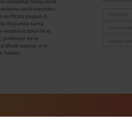
va completar l’adquisició
decisions controvertides,
Cultural
s verificats paguin 8
cia d’aquesta xarxa
Universit
 renovació total de la
, professor de la
xarxes soc
, si Musk suposa una
 Twitter.