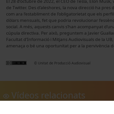
El 28 d’octubre de 2022, el CEO de Tesla, Elon Musk, 
de Twitter. Des d’aleshores, la nova direcció ha pres 
com ara l’establiment de l’obligatorietat que els perfil
dòlars mensuals, fet que podria revolucionar l’essèn
social. A més, aquests canvis s’han acompanyat d’una
cúpula directiva. Per això, preguntem a Javier Guallar
Facultat d’Informació i Mitjans Audiovisuals de la UB
amenaça o bé una oportunitat per a la pervivència de
© Unitat de Producció Audiovisual
Vídeos relacionats