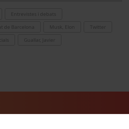
Entrevistes i debats
at de Barcelona
Musk, Elon
Twitter
ials
Guallar, Javier