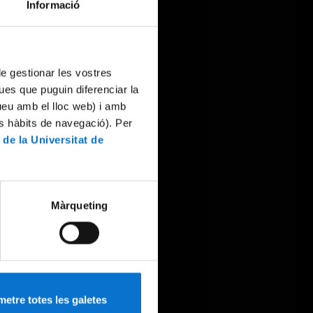
Informació
 de gestionar les vostres
ues que puguin diferenciar la
tueu amb el lloc web) i amb
es hàbits de navegació). Per
 de la Universitat de
Màrqueting
etre totes les galetes