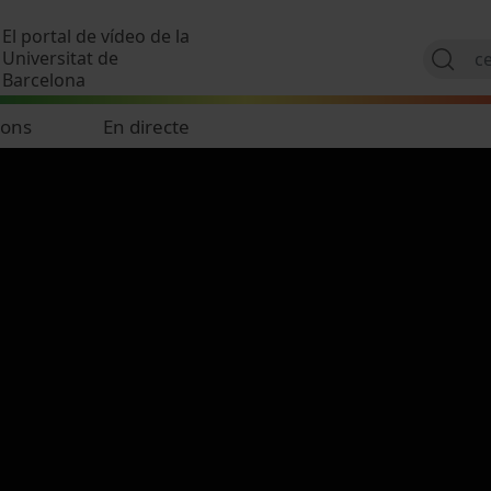
Vés al contingut
El portal de vídeo de la
Universitat de
Barcelona
ions
En directe