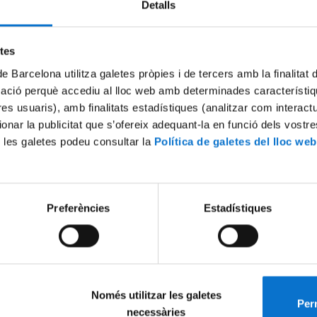
Detalls
Try again
etes
de Barcelona utilitza galetes pròpies i de tercers amb la finalitat
mació perquè accediu al lloc web amb determinades característiq
tres usuaris), amb finalitats estadístiques (analitzar com interac
ionar la publicitat que s’ofereix adequant-la en funció dels vostr
 les galetes podeu consultar la
Política de galetes del lloc web
Preferències
Estadístiques
Només utilitzar les galetes
Perm
necessàries