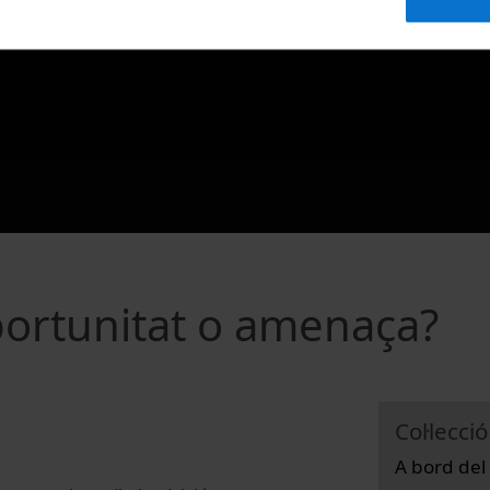
portunitat o amenaça?
Col·lecció
A bord del