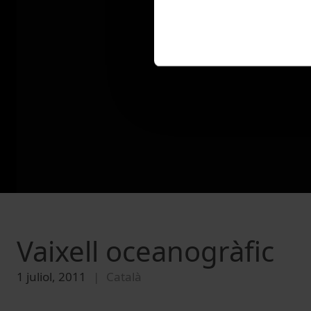
Vaixell oceanogràfic
1 juliol, 2011
Català