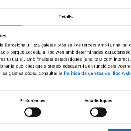
Detalls
Try again
etes
de Barcelona utilitza galetes pròpies i de tercers amb la finalitat
mació perquè accediu al lloc web amb determinades característiq
tres usuaris), amb finalitats estadístiques (analitzar com interac
ionar la publicitat que s’ofereix adequant-la en funció dels vostr
 les galetes podeu consultar la
Política de galetes del lloc web
Preferències
Estadístiques