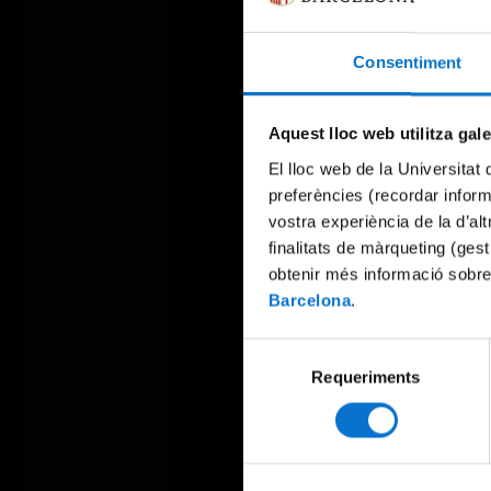
Consentiment
Aquest lloc web utilitza gal
El lloc web de la Universitat 
preferències (recordar infor
vostra experiència de la d’al
finalitats de màrqueting (gest
obtenir més informació sobre
Barcelona
.
Selecció
Requeriments
de
consentiment