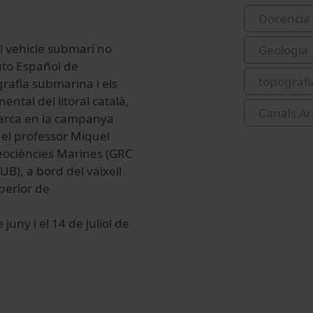
Docència 
el vehicle submarí no
Geologia
tuto Español de
topograf
grafia submarina i els
ntal del litoral català,
Canals Ar
mmarca en la campanya
 el professor Miquel
eociències Marines (GRC
UB), a bord del vaixell
perior de
juny i el 14 de juliol de