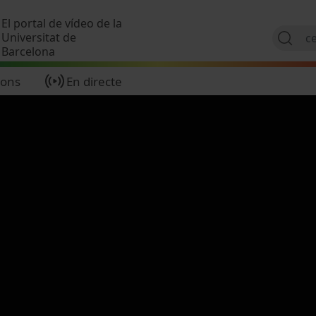
Vés al contingut
El portal de vídeo de la
Universitat de
Barcelona
ions
En directe