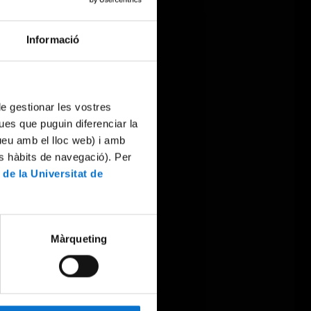
Informació
 de gestionar les vostres
ues que puguin diferenciar la
tueu amb el lloc web) i amb
es hàbits de navegació). Per
 de la Universitat de
Màrqueting