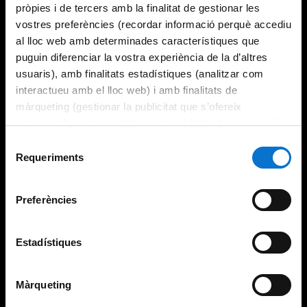
pròpies i de tercers amb la finalitat de gestionar les
vostres preferències (recordar informació perquè accediu
al lloc web amb determinades característiques que
puguin diferenciar la vostra experiència de la d’altres
usuaris), amb finalitats estadístiques (analitzar com
interactueu amb el lloc web) i amb finalitats de
màrqueting (gestionar la publicitat que s’ofereix
adequant-la en funció dels vostres hàbits de navegació).
Per obtenir més informació sobre les galetes podeu
Selecció
consultar la
Política de galetes del lloc web de la
Requeriments
de
Universitat de Barcelona
.
consentiment
Preferències
Estadístiques
Màrqueting