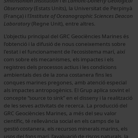
Smithsonian Institution
i el
Lamont-Doherty Geological
Observatory
(Estats Units), la Universitat de Perpinyà
(França) i l’
Institute of Oceanographic Sciences Deacon
Laboratory
(Regne Unit), entre altres.
L’objectiu principal del GRC Geociències Marines és
l’obtenció i la difusió de nous coneixements sobre
l'estat i el funcionament de l'ecosistema marí, així
com sobre els mecanismes, els impactes i els
registres dels processos actius i les condicions
ambientals des de la zona costanera fins les
conques marines pregones, amb atenció especial
als impactes antropogènics. El Grup aplica sovint el
concepte “source to sink” en el disseny i la realització
de les seves activitats de recerca. La producció del
GRC Geociències Marines, a més del seu valor
científic, té rellevància social en els camps de la
gestió costanera, els recursos minerals marins, els
usos del fons marí, l’avaluació de riscos naturals, la