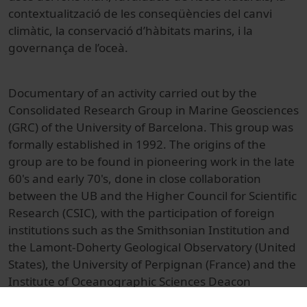
contextualització de les conseqüències del canvi
climàtic, la conservació d’hàbitats marins, i la
governança de l’oceà.
Documentary of an activity carried out by the
Consolidated Research Group in Marine Geosciences
(GRC) of the University of Barcelona. This group was
formally established in 1992. The origins of the
group are to be found in pioneering work in the late
60's and early 70's, done in close collaboration
between the UB and the Higher Council for Scientific
Research (CSIC), with the participation of foreign
institutions such as the Smithsonian Institution and
the Lamont-Doherty Geological Observatory (United
States), the University of Perpignan (France) and the
Institute of Oceanographic Sciences Deacon
Laboratory (United Kingdom), among others.