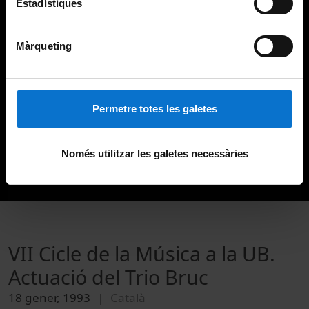
Estadístiques
Màrqueting
Permetre totes les galetes
Només utilitzar les galetes necessàries
VII Cicle de la Música a la UB.
Actuació del Trio Bruc
18 gener, 1993
Català