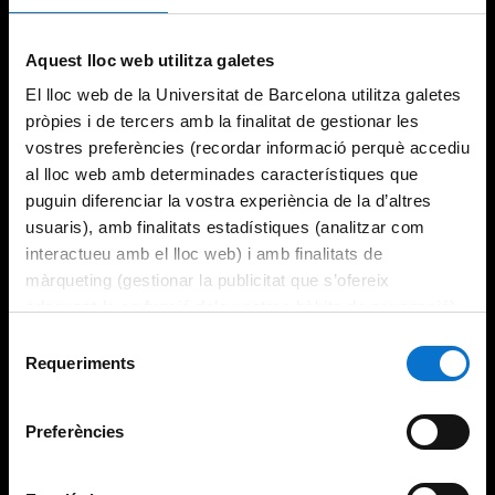
Try again
Aquest lloc web utilitza galetes
El lloc web de la Universitat de Barcelona utilitza galetes
pròpies i de tercers amb la finalitat de gestionar les
vostres preferències (recordar informació perquè accediu
al lloc web amb determinades característiques que
puguin diferenciar la vostra experiència de la d’altres
usuaris), amb finalitats estadístiques (analitzar com
interactueu amb el lloc web) i amb finalitats de
màrqueting (gestionar la publicitat que s’ofereix
adequant-la en funció dels vostres hàbits de navegació).
Per obtenir més informació sobre les galetes podeu
Selecció
consultar la
Política de galetes del lloc web de la
Requeriments
de
Universitat de Barcelona
.
consentiment
Preferències