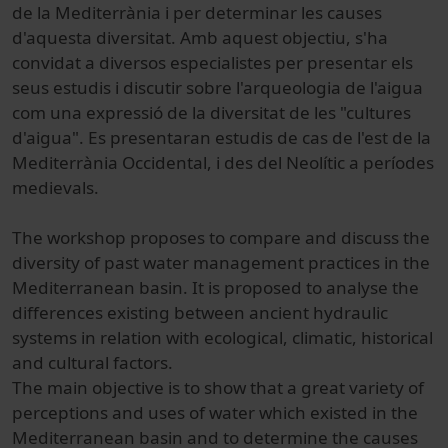
de la Mediterrània
i
per determinar les
causes
d'aquesta diversitat
.
Amb
aquest objectiu
,
s'ha
convidat a
diversos
especialistes
per presentar
els
seus estudis
i discutir
sobre
l'arqueologia
de l'aigua
com
una expressió
de la diversitat
de les "
cultures
d'aigua"
.
Es presentaran
estudis de cas
de l'est de
la
Mediterrània Occidental
,
i
des del Neolític
a períodes
medievals
.
The workshop proposes to compare and discuss the
diversity of past water management practices in the
Mediterranean basin. It is proposed to analyse the
differences existing between ancient hydraulic
systems in relation with ecological, climatic, historical
and cultural factors.
The main objective is to show that a great variety of
perceptions and uses of water which existed in the
Mediterranean basin and to determine the causes