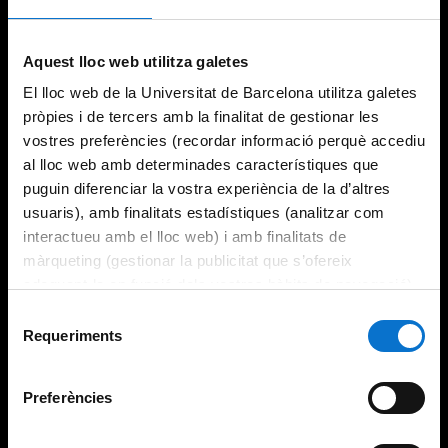
Aquest lloc web utilitza galetes
El lloc web de la Universitat de Barcelona utilitza galetes
pròpies i de tercers amb la finalitat de gestionar les
vostres preferències (recordar informació perquè accediu
al lloc web amb determinades característiques que
puguin diferenciar la vostra experiència de la d’altres
usuaris), amb finalitats estadístiques (analitzar com
interactueu amb el lloc web) i amb finalitats de
màrqueting (gestionar la publicitat que s’ofereix
adequant-la en funció dels vostres hàbits de navegació).
Per obtenir més informació sobre les galetes podeu
Selecció
consultar la
Política de galetes del lloc web de la
Requeriments
de
Universitat de Barcelona
.
consentiment
Preferències