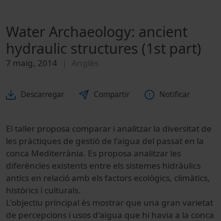
Water Archaeology: ancient
hydraulic structures (1st part)
7 maig, 2014
Anglès
Descarregar
Compartir
Notificar
El taller
proposa
comparar i
analitzar la
diversitat de
les
pràctiques de
gestió de l'aigua
del passat en
la
conca
M
editerrània
.
Es
proposa
analitzar les
diferències existents
entre els
sistemes
hidràulics
antics en
relació
amb els factors
ecològics
,
climàtics
,
històrics
i
culturals
.
L'objectiu principal
és mostrar
que una gran
varietat
de percepcions
i usos
d'aigua que
hi havia
a la conca