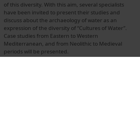
of this diversity. With this aim, several specialists
have been invited to present their studies and
discuss about the archaeology of water as an
expression of the diversity of “Cultures of Water”.
Case studies from Eastern to Western
Mediterranean, and from Neolithic to Medieval
periods will be presented.
© Unitat de Producció Audiovisual
Docència i Recerca
Ciències Socials i Jurídiques
Actes
Història
Universitat de Barcelona
Facultat de Geografia i Història