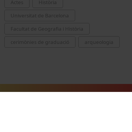
Actes
Història
Universitat de Barcelona
Facultat de Geografia i Història
cerimònies de graduació
arqueologia
Vídeos relacionats