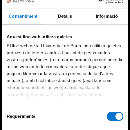
Consentiment
Detalls
Informació
Try again
Aquest lloc web utilitza galetes
El lloc web de la Universitat de Barcelona utilitza galetes
pròpies i de tercers amb la finalitat de gestionar les
vostres preferències (recordar informació perquè accediu
al lloc web amb determinades característiques que
puguin diferenciar la vostra experiència de la d’altres
usuaris), amb finalitats estadístiques (analitzar com
interactueu amb el lloc web) i amb finalitats de
màrqueting (gestionar la publicitat que s’ofereix
adequant-la en funció dels vostres hàbits de navegació).
Per obtenir més informació sobre les galetes podeu
Selecció
consultar la
Política de galetes del lloc web de la
Requeriments
de
Universitat de Barcelona
.
consentiment