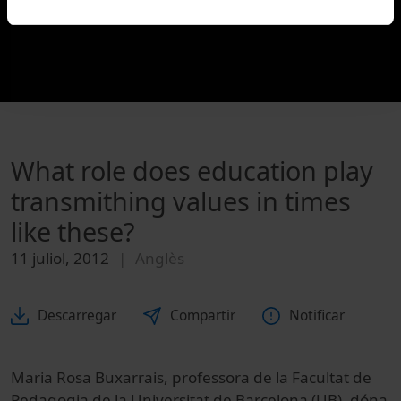
What role does education play
transmithing values in times
like these?
11 juliol, 2012
Anglès
Descarregar
Compartir
Notificar
Maria Rosa Buxarrais, professora de la Facultat de
Pedagogia de la Universitat de Barcelona (UB), dóna