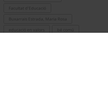
Facultat d'Educació
Buxarrais Estrada, Maria Rosa
educació en valors
bé comú
educació
Vídeos relacionats