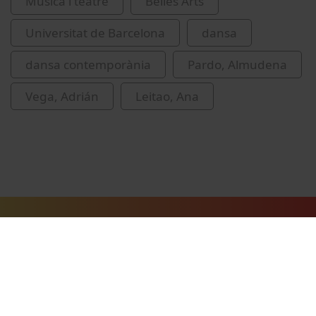
Musica i teatre
Belles Arts
Universitat de Barcelona
dansa
dansa contemporània
Pardo, Almudena
Vega, Adrián
Leitao, Ana
Vídeos relacionats