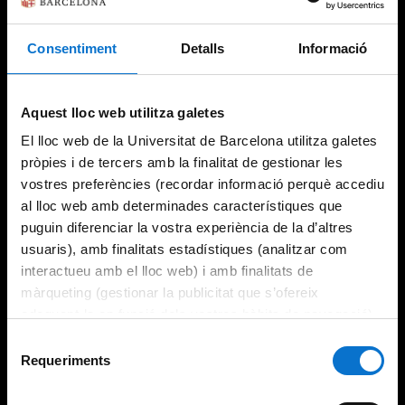
Consentiment
Detalls
Informació
Try again
Aquest lloc web utilitza galetes
El lloc web de la Universitat de Barcelona utilitza galetes
pròpies i de tercers amb la finalitat de gestionar les
vostres preferències (recordar informació perquè accediu
al lloc web amb determinades característiques que
puguin diferenciar la vostra experiència de la d’altres
usuaris), amb finalitats estadístiques (analitzar com
interactueu amb el lloc web) i amb finalitats de
màrqueting (gestionar la publicitat que s’ofereix
adequant-la en funció dels vostres hàbits de navegació).
Per obtenir més informació sobre les galetes podeu
Selecció
consultar la
Política de galetes del lloc web de la
Requeriments
de
Universitat de Barcelona
.
consentiment