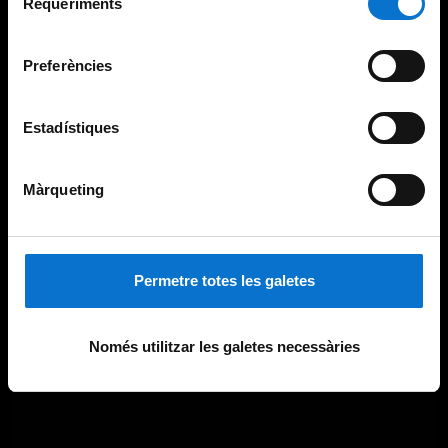
consultar la
Política de galetes del lloc web de la
Requeriments
de
Universitat de Barcelona
.
consentiment
Preferències
Estadístiques
Màrqueting
Permetre totes les galetes
Només utilitzar les galetes necessàries