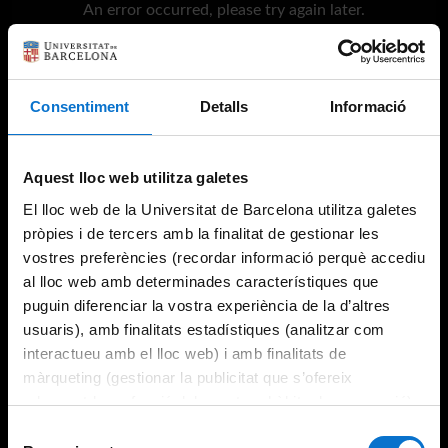
An error occurred, please try again later.
Try again
Consentiment
Detalls
Informació
Aquest lloc web utilitza galetes
El lloc web de la Universitat de Barcelona utilitza galetes
pròpies i de tercers amb la finalitat de gestionar les
vostres preferències (recordar informació perquè accediu
al lloc web amb determinades característiques que
puguin diferenciar la vostra experiència de la d’altres
usuaris), amb finalitats estadístiques (analitzar com
interactueu amb el lloc web) i amb finalitats de
màrqueting (gestionar la publicitat que s’ofereix
adequant-la en funció dels vostres hàbits de navegació).
Per obtenir més informació sobre les galetes podeu
Selecció