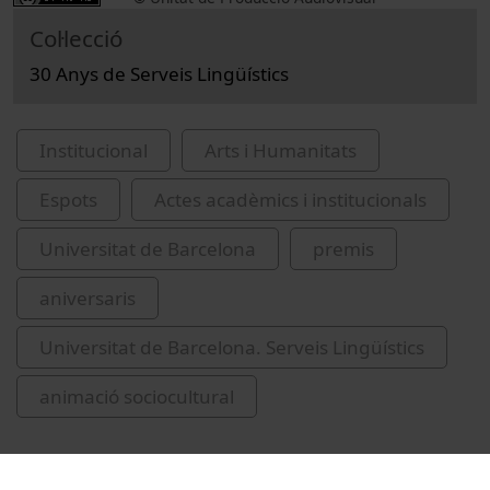
Col·lecció
30 Anys de Serveis Lingüístics
Institucional
Arts i Humanitats
Espots
Actes acadèmics i institucionals
Universitat de Barcelona
premis
aniversaris
Universitat de Barcelona. Serveis Lingüístics
animació sociocultural