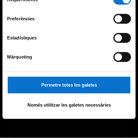
de
Universitat de Barcelona
.
consentiment
Preferències
Estadístiques
Màrqueting
Permetre totes les galetes
Només utilitzar les galetes necessàries