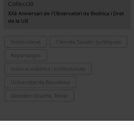
Col·lecció
XXè Aniversari de l'Observatori de Bioètica i Dret
de la UB
Institucional
Ciències Socials i Jurídiques
Reportatges
Actes acadèmics i institucionals
Universitat de Barcelona
Gonzàlez-Duarte, Roser