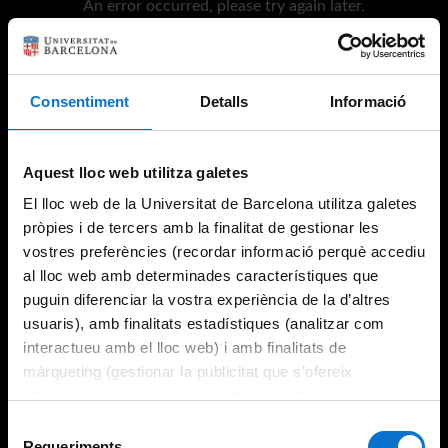
An error occurred, please try again later.
Try again
Consentiment
Detalls
Informació
Aquest lloc web utilitza galetes
El lloc web de la Universitat de Barcelona utilitza galetes
pròpies i de tercers amb la finalitat de gestionar les
vostres preferències (recordar informació perquè accediu
al lloc web amb determinades característiques que
puguin diferenciar la vostra experiència de la d’altres
usuaris), amb finalitats estadístiques (analitzar com
interactueu amb el lloc web) i amb finalitats de
màrqueting (gestionar la publicitat que s’ofereix
adequant-la en funció dels vostres hàbits de navegació).
Per obtenir més informació sobre les galetes podeu
Selecció
consultar la
Política de galetes del lloc web de la
Requeriments