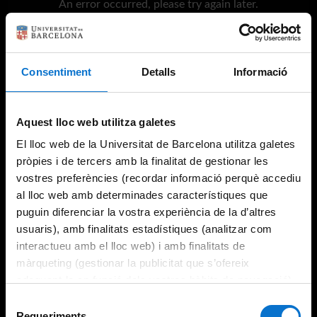
An error occurred, please try again later.
Try again
Consentiment
Detalls
Informació
Aquest lloc web utilitza galetes
El lloc web de la Universitat de Barcelona utilitza galetes
pròpies i de tercers amb la finalitat de gestionar les
vostres preferències (recordar informació perquè accediu
al lloc web amb determinades característiques que
puguin diferenciar la vostra experiència de la d’altres
usuaris), amb finalitats estadístiques (analitzar com
interactueu amb el lloc web) i amb finalitats de
màrqueting (gestionar la publicitat que s’ofereix
adequant-la en funció dels vostres hàbits de navegació).
Per obtenir més informació sobre les galetes podeu
Selecció
consultar la
Política de galetes del lloc web de la
Requeriments