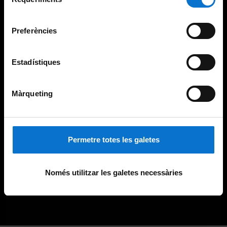
de
Universitat de Barcelona
.
consentiment
Preferències
Estadístiques
Màrqueting
Permetre totes les galetes
Només utilitzar les galetes necessàries