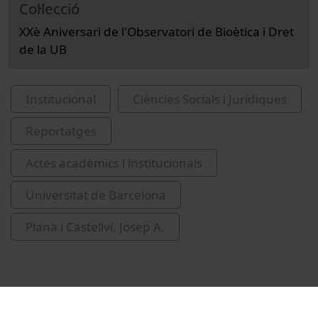
Col·lecció
XXè Aniversari de l'Observatori de Bioètica i Dret
de la UB
Institucional
Ciències Socials i Jurídiques
Reportatges
Actes acadèmics i institucionals
Universitat de Barcelona
Plana i Castellví, Josep A.