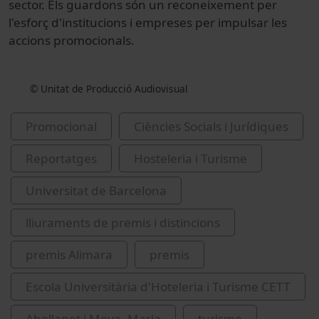
sector. Els guardons són un reconeixement per
l'esforç d'institucions i empreses per impulsar les
accions promocionals.
© Unitat de Producció Audiovisual
Promocional
Ciències Socials i Jurídiques
Reportatges
Hosteleria i Turisme
Universitat de Barcelona
lliuraments de premis i distincions
premis Alimara
premis
Escola Universitària d'Hoteleria i Turisme CETT
Abellanet i Meya, Maria
turisme