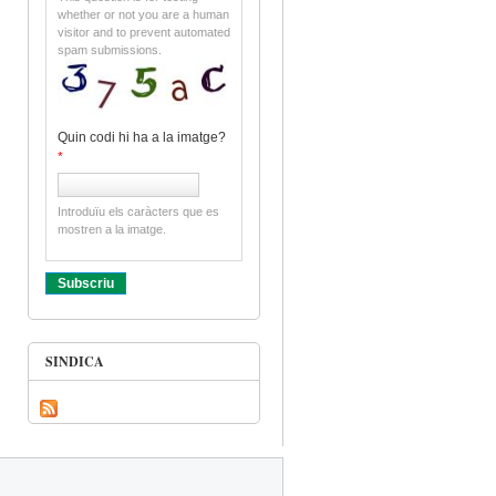
whether or not you are a human
visitor and to prevent automated
spam submissions.
Quin codi hi ha a la imatge?
*
Introduïu els caràcters que es
mostren a la imatge.
SINDICA