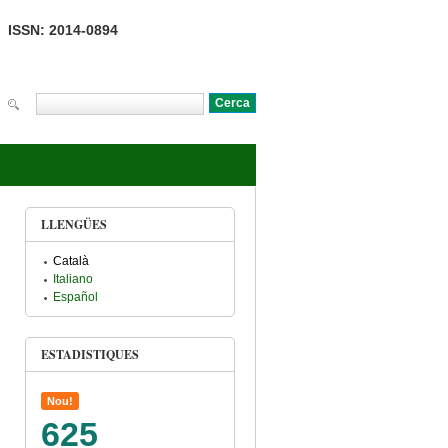
ISSN: 2014-0894
Cerca
Formulari de cerca
LLENGÜES
Català
Italiano
Español
ESTADISTIQUES
Nou!
625