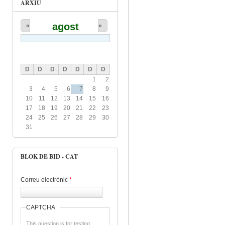
ARXIU
agost
«
»
D
D
D
D
D
D
D
1
2
3
4
5
6
7
8
9
10
11
12
13
14
15
16
17
18
19
20
21
22
23
24
25
26
27
28
29
30
31
BLOK DE BID - CAT
Correu electrònic
*
CAPTCHA
This question is for testing