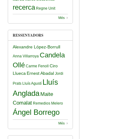
recerca
Regne Unit
Més
RESSENYADORS
Alexandre López-Borrull
Candela
Anna Villarroya
Ollé
Ciro
Carme Fenoll
Llueca
Ernest Abadal
Jordi
Lluís
Prats
Lluís Agustí
Anglada
Maite
Comalat
Remedios Melero
Ángel Borrego
Més