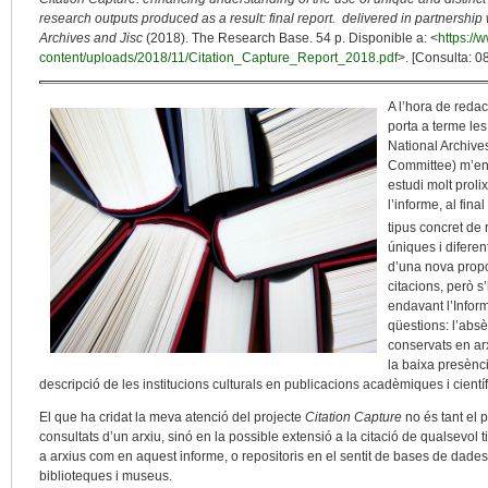
research outputs produced as a result: final report. delivered in partnershi
Archives and Jisc
(2018). The Research Base. 54 p. Disponible a: <
https://
content/uploads/2018/11/Citation_Capture_Report_2018.pdf
>. [Consulta: 0
A l’hora de reda
porta a terme le
National Archives
Committee) m’env
estudi molt proli
l’informe, al fin
tipus concret de 
úniques i diferen
d’una nova propo
citacions, però s
endavant l’Infor
qüestions: l’absè
conservats en arx
la baixa presènci
descripció de les institucions culturals en publicacions acadèmiques i cientí
El que ha cridat la meva atenció del projecte
Citation Capture
no és tant el 
consultats d’un arxiu, sinó en la possible extensió a la citació de qualsevol t
a arxius com en aquest informe, o repositoris en el sentit de bases de dades,
biblioteques i museus.