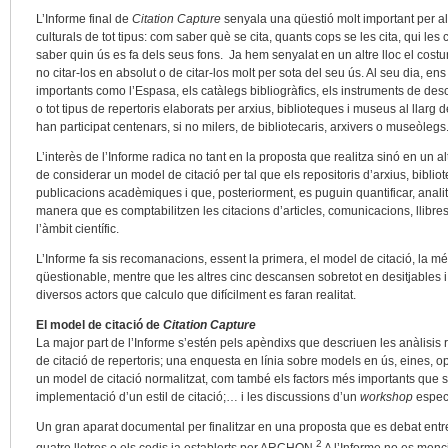
L’Informe final de
Citation Capture
senyala una qüestió molt important per als
culturals de tot tipus: com saber què se cita, quants cops se les cita, qui les
saber quin ús es fa dels seus fons. Ja hem senyalat en un altre lloc el cost
no citar-los en absolut o de citar-los molt per sota del seu ús. Al seu dia, en
importants como l’Espasa, els catàlegs bibliogràfics, els instruments de descri
o tot tipus de repertoris elaborats per arxius, biblioteques i museus al llarg 
han participat centenars, si no milers, de bibliotecaris, arxivers o museòlegs
L’interès de l’Informe radica no tant en la proposta que realitza sinó en un al
de considerar un model de citació per tal que els repositoris d’arxius, biblio
publicacions acadèmiques i que, posteriorment, es puguin quantificar, analit
manera que es comptabilitzen les citacions d’articles, comunicacions, llibres,
l’àmbit científic.
L’Informe fa sis recomanacions, essent la primera, el model de citació, la m
qüestionable, mentre que les altres cinc descansen sobretot en desitjables 
diversos actors que calculo que difícilment es faran realitat.
El model de citació de
Citation Capture
La major part de l’Informe s’estén pels apèndixs que descriuen les anàlisis 
de citació de repertoris; una enquesta en línia sobre models en ús, eines, opo
un model de citació normalitzat, com també els factors més importants que s
implementació d’un estil de citació;… i les discussions d’un
workshop
especi
Un gran aparat documental per finalitzar en una proposta que es debat entre u
2