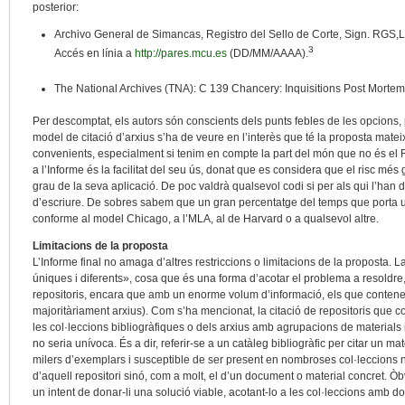
posterior:
Archivo General de Simancas, Registro del Sello de Corte, Sign. RGS,
3
Accés en línia a
http://pares.mcu.es
(DD/MM/AAAA).
The National Archives (TNA): C 139 Chancery: Inquisitions Post Mortem,
Per descomptat, els autors són conscients dels punts febles de les opcions, p
model de citació d’arxius s’ha de veure en l’interès que té la proposta mat
convenients, especialment si tenim en compte la part del món que no és el Re
a l’Informe és la facilitat del seu ús, donat que es considera que el risc més
grau de la seva aplicació. De poc valdrà qualsevol codi si per als qui l’han d
d’escriure. De sobres sabem que un gran percentatge del temps que porta un
conforme al model Chicago, a l’MLA, al de Harvard o a qualsevol altre.
Limitacions de la proposta
L’Informe final no amaga d’altres restriccions o limitacions de la proposta. 
úniques i diferents», cosa que és una forma d’acotar el problema a resoldre
repositoris, encara que amb un enorme volum d’informació, els que contenen 
majoritàriament arxius). Com s’ha mencionat, la citació de repositoris que c
les col·leccions bibliogràfiques o dels arxius amb agrupacions de materials 
no seria unívoca. És a dir, referir-se a un catàleg bibliogràfic per citar un m
milers d’exemplars i susceptible de ser present en nombroses col·leccions no
d’aquell repositori sinó, com a molt, el d’un document o material concret. Ò
un intent de donar-li una solució viable, acotant-lo a les col·leccions amb d