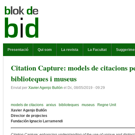
Vés al contingut
MENÚ PRINCIPAL
Presentació
Qui som
La revista
La Facultat
Suggerime
Citation Capture: models de citacions pe
biblioteques i museus
Enviat per
Xavier Agenjo Bullón
el
Dc, 08/05/2019 - 09:29
models de citacions
arxius
biblioteques
museus
Regne Unit
Xavier Agenjo Bullón
Director de projectes
Fundación Ignacio Larramendi
Citation Capture: enhancing understanding of the use of unique and distinct