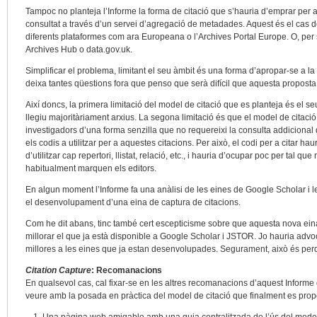
Tampoc no planteja l’Informe la forma de citació que s’hauria d’emprar per a
consultat a través d’un servei d’agregació de metadades. Aquest és el cas
diferents plataformes com ara Europeana o l’Archives Portal Europe. O, per
Archives Hub o data.gov.uk.
Simplificar el problema, limitant el seu àmbit és una forma d’apropar-se a la
deixa tantes qüestions fora que penso que serà difícil que aquesta proposta 
Així doncs, la primera limitació del model de citació que es planteja és el s
llegiu majoritàriament arxius. La segona limitació és que el model de citació
investigadors d’una forma senzilla que no requereixi la consulta addicional de
els codis a utilitzar per a aquestes citacions. Per això, el codi per a citar ha
d’utilitzar cap repertori, llistat, relació, etc., i hauria d’ocupar poc per tal qu
habitualment marquen els editors.
En algun moment l’Informe fa una anàlisi de les eines de Google Scholar i 
el desenvolupament d’una eina de captura de citacions.
Com he dit abans, tinc també cert escepticisme sobre que aquesta nova ei
millorar el que ja està disponible a Google Scholar i JSTOR. Jo hauria advoc
millores a les eines que ja estan desenvolupades. Segurament, això és perq
Citation Capture
: Recomanacions
En qualsevol cas, cal fixar-se en les altres recomanacions d’aquest Informe d
veure amb la posada en pràctica del model de citació que finalment es prop