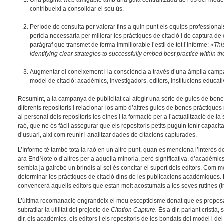
Una pàgina web amigable amb una guia centralitzada de l’ús del model 
contribueixi a consolidar el seu ús.
Període de consulta per valorar fins a quin punt els equips professional
perícia necessària per millorar les pràctiques de citació i de captura de
paràgraf que transmet de forma immillorable l’estil de tot l’Informe:
«Thi
identifying clear strategies to successfully embed best practice within th
Augmentar el coneixement i la consciència a través d’una àmplia campa
model de citació: acadèmics, investigadors, editors, institucions educat
Resumint, a la campanya de publicitat cal afegir una sèrie de guies de bon
diferents repositoris i relacionar-los amb d’altres guies de bones pràctiques
al personal dels repositoris les eines i la formació per a l’actualització de la 
raó, que no és fàcil assegurar que els repositoris petits puguin tenir capaci
d’usuari, així com reunir i analitzar dades de citacions capturades.
L’Informe té també tota la raó en un altre punt, quan es menciona l’interès d
ara EndNote o d’altres per a aquella minoria, però significativa, d’acadèmics
sembla ja gairebé un brindis al sol és concitar el suport dels editors. Com mo
determinar les pràctiques de citació dins de les publicacions acadèmiques.
convencerà aquells editors que estan molt acostumats a les seves rutines (tre
L’última recomanació engrandeix el meu escepticisme donat que es proposa
subratllar la utilitat del projecte de
Citation Capture.
És a dir, parlant cristià
dir, els acadèmics, els editors i els repositoris de les bondats del model i de