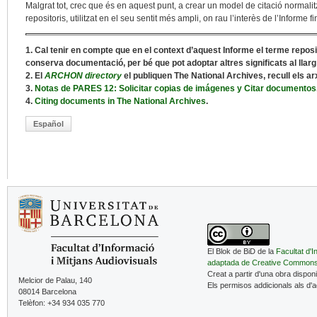
Malgrat tot, crec que és en aquest punt, a crear un model de citació normalitz
repositoris, utilitzat en el seu sentit més ampli, on rau l’interès de l’Informe fi
1. Cal tenir en compte que en el context d’aquest Informe el terme reposito
conserva documentació, per bé que pot adoptar altres significats al lla
2. El
ARCHON directory
el publiquen The National Archives, recull els ar
3.
Notas de PARES 12: Solicitar copias de imágenes y Citar documentos
4.
Citing documents in The National Archives
.
Español
El Blok de BiD de la
Facultat d'I
adaptada de Creative Common
Creat a partir d'una obra dispon
Melcior de Palau, 140
Els permisos addicionals als d'
08014 Barcelona
Telèfon: +34 934 035 770