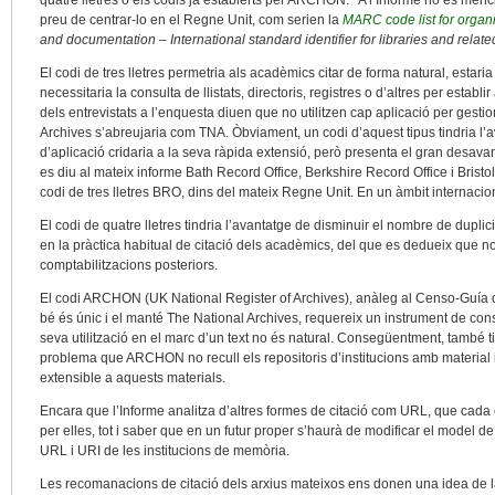
quatre lletres o els codis ja establerts per ARCHON.
A l’Informe no es menci
preu de centrar-lo en el Regne Unit, com serien la
MARC code list for organ
and documentation – International standard identifier for libraries and relate
El codi de tres lletres permetria als acadèmics citar de forma natural, estari
necessitaria la consulta de llistats, directoris, registres o d’altres per establ
dels entrevistats a l’enquesta diuen que no utilitzen cap aplicació per gestio
Archives s’abreujaria com TNA. Òbviament, un codi d’aquest tipus tindria l’ava
d’aplicació cridaria a la seva ràpida extensió, però presenta el gran desavan
es diu al mateix informe Bath Record Office, Berkshire Record Office i Bristo
codi de tres lletres BRO, dins del mateix Regne Unit. En un àmbit internaci
El codi de quatre lletres tindria l’avantatge de disminuir el nombre de duplici
en la pràctica habitual de citació dels acadèmics, del que es dedueix que no s
comptabilitzacions posteriors.
El codi ARCHON (UK National Register of Archives), anàleg al Censo-Guía 
bé és únic i el manté The National Archives, requereix un instrument de consul
seva utilització en el marc d’un text no és natural. Consegüentment, també t
problema que ARCHON no recull els repositoris d’institucions amb material i
extensible a aquests materials.
Encara que l’Informe analitza d’altres formes de citació com URL, que cad
per elles, tot i saber que en un futur proper s’haurà de modificar el model d
URL i URI de les institucions de memòria.
Les recomanacions de citació dels arxius mateixos ens donen una idea de la d