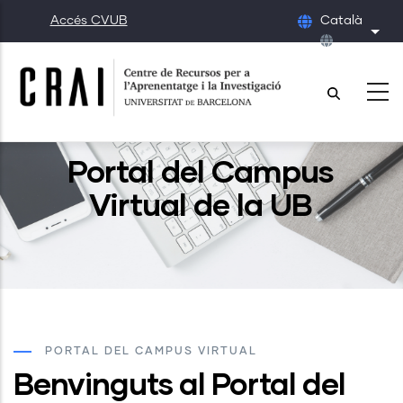
Vés
Accés CVUB
Català
al
Llis
contingut
Portal del Campus
Virtual de la UB
PORTAL DEL CAMPUS VIRTUAL
Benvinguts al Portal del