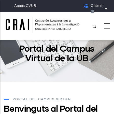
Vés
Accés CVUB
Català
al
Llis
contingut
Portal del Campus
Virtual de la UB
PORTAL DEL CAMPUS VIRTUAL
Benvinguts al Portal del