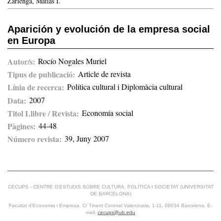
Zarlenga, Matías I.
Aparición y evolución de la empresa social
en Europa
Autor/s
Rocío Nogales Muriel
Tipus de publicació
Article de revista
Línia de recerca
Política cultural i Diplomàcia cultural
Data
2007
Titol Llibre / Revista
Economía social
Pàgines
44-48
Número revista
39, Juny 2007
CECUPS - CENTRE D’ESTUDIS SOBRE CULTURA, POLÍTICA I SOCIETAT (UNIVERSITAT
DE BARCELONA)
Facultat d’Economia i Empresa. C/ Tinent Coronel Valenzuela, 1-11, 08034 Barcelona. E-
mail:
cecups@ub.edu