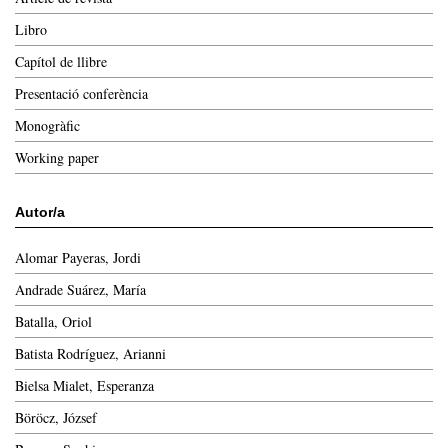
Libro
Capítol de llibre
Presentació conferència
Monogràfic
Working paper
Autor/a
Alomar Payeras, Jordi
Andrade Suárez, María
Batalla, Oriol
Batista Rodríguez, Arianni
Bielsa Mialet, Esperanza
Böröcz, József