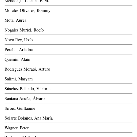
Mendonça, Luciana F. M.
Morales-Olivares, Rommy
Mota, Aurea
Nogales Muriel, Rocío
Novo Rey, Uxío
Peralta, Ariadna
Quemin, Alain
Rodríguez Morató, Arturo
Salimi, Maryam
Sánchez Belando, Victoria
Santana Acuña, Álvaro
Sirois, Guillaume
Solarte Bolaños, Ana María
Wagner, Peter