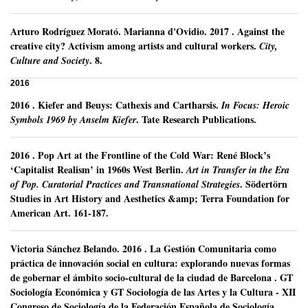
Arturo Rodríguez Morató
.
Marianna d'Ovidio.
2017
.
Against the
creative city? Activism among artists and cultural workers.
City,
.
8.
Culture and Society
2016
2016
.
Kiefer and Beuys: Cathexis and Cartharsis.
In Focus: Heroic
.
Tate Research Publications.
Symbols 1969 by Anselm Kiefer
2016
.
Pop Art at the Frontline of the Cold War: René Block’s
‘Capitalist Realism’ in 1960s West Berlin.
Art in Transfer in the Era
.
Södertörn
of Pop. Curatorial Practices and Transnational Strategies
Studies in Art History and Aesthetics &amp; Terra Foundation for
American Art.
161-187.
Victoria Sánchez Belando
.
2016
.
La Gestión Comunitaria como
práctica de innovación social en cultura: explorando nuevas formas
de gobernar el ámbito socio-cultural de la ciudad de Barcelona .
GT
Sociología Económica y GT Sociología de las Artes y la Cultura - XII
Congreso de Sociología de la Federación Española de Sociología.