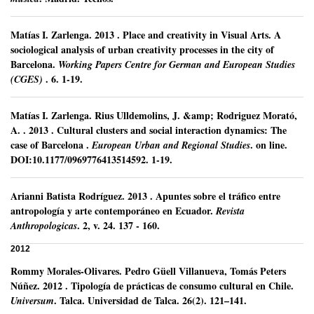
Matías I. Zarlenga
.
2013
.
Place and creativity in Visual Arts. A
sociological analysis of urban creativity processes in the city of
Barcelona.
Working Papers Centre for German and European Studies
.
6.
1-19.
(CGES)
Matías I. Zarlenga
.
Rius Ulldemolins, J. &amp; Rodriguez Morató,
A. .
2013
.
Cultural clusters and social interaction dynamics: The
case of Barcelona .
.
on line.
European Urban and Regional Studies
DOI:10.1177/0969776413514592.
1-19.
Arianni Batista Rodríguez
.
2013
.
Apuntes sobre el tráfico entre
antropología y arte contemporáneo en Ecuador.
Revista
.
2, v. 24.
137 - 160.
Anthropologicas
2012
Rommy Morales-Olivares
.
Pedro Güell Villanueva, Tomás Peters
Núñez.
2012
.
Tipología de prácticas de consumo cultural en Chile.
.
Talca.
Universidad de Talca.
26(2).
121–141.
Universum