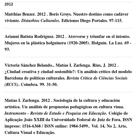
2012
Matthias Benzer.
2012
.
Boris Groys. Nuestro destino como cadáver
viviente.
.
Ediciones Diego Portales.
97-115.
Disturbios Culturales
Arianni Batista Rodríguez
.
2012
.
Atreverse y triunfar en el intento.
Mujeres en la plástica holguinera (1920-2005).
Holguín.
La Luz.
69 -
93.
Victoria Sánchez Belando
.,
Matías I. Zarlenga
.
Rius, J.
2012
.
¿Ciudad creativa y ciudad sostenible?: Un análisis crítico del modelo
Barcelona de políticas culturales.
Revista Crítica de Ciências Sociais
.
Coimbra.
99.
31-50.
(RCCS)
Matías I. Zarlenga
.
2012
.
Sociología de la cultura y educación
artística. Un análisis de propuestas pedagógicas en cultura visua.
.
Colégio de
Instrumento - Revista de Estudo e Pesquisa em Educação
Aplicação João XXIII da Universidade Federal de Juiz de Fora, ISSN
impreso: 1516-6368 / ISSN online: 1984-5499..
Vol. 14, No 2, Arte,
Cultura Visual e Educação.