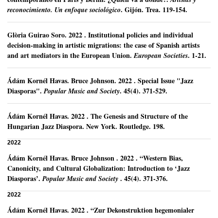
.
Gijón.
Trea.
119-154.
reconocimiento. Un enfoque sociológico
Glòria Guirao Soro
.
2022
.
Institutional policies and individual
decision-making in artistic migrations: the case of Spanish artists
and art mediators in the European Union.
.
1-21.
European Societies
Ádám Kornél Havas
.
Bruce Johnson.
2022
.
Special Issue "Jazz
Diasporas".
.
45(4).
371-529.
Popular Music and Society
Ádám Kornél Havas
.
2022
.
The Genesis and Structure of the
Hungarian Jazz Diaspora.
New York.
Routledge.
198.
2022
Ádám Kornél Havas
.
Bruce Johnson .
2022
.
“Western Bias,
Canonicity, and Cultural Globalization: Introduction to ‘Jazz
Diasporas’.
.
45(4).
371-376.
Popular Music and Society
2022
Ádám Kornél Havas
.
2022
.
“Zur Dekonstruktion hegemonialer