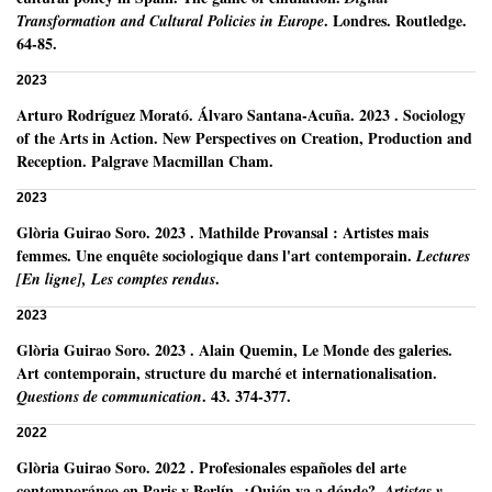
.
Londres.
Routledge.
Transformation and Cultural Policies in Europe
64-85.
2023
Arturo Rodríguez Morató
.
Álvaro Santana-Acuña.
2023
.
Sociology
of the Arts in Action. New Perspectives on Creation, Production and
Reception.
Palgrave Macmillan Cham.
2023
Glòria Guirao Soro
.
2023
.
Mathilde Provansal : Artistes mais
femmes. Une enquête sociologique dans l'art contemporain.
Lectures
.
[En ligne], Les comptes rendus
2023
Glòria Guirao Soro
.
2023
.
Alain Quemin, Le Monde des galeries.
Art contemporain, structure du marché et internationalisation.
.
43.
374-377.
Questions de communication
2022
Glòria Guirao Soro
.
2022
.
Profesionales españoles del arte
contemporáneo en Paris y Berlín. ¿Quién va a dónde?.
Artistas y