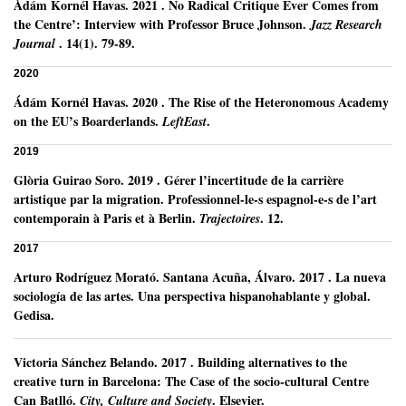
Ádám Kornél Havas
.
2021
.
No Radical Critique Ever Comes from
the Centre’: Interview with Professor Bruce Johnson.
Jazz Research
.
14(1).
79-89.
Journal
2020
Ádám Kornél Havas
.
2020
.
The Rise of the Heteronomous Academy
on the EU’s Boarderlands.
.
LeftEast
2019
Glòria Guirao Soro
.
2019
.
Gérer l’incertitude de la carrière
artistique par la migration. Professionnel-le-s espagnol-e-s de l’art
contemporain à Paris et à Berlin.
.
12.
Trajectoires
2017
Arturo Rodríguez Morató
.
Santana Acuña, Álvaro.
2017
.
La nueva
sociología de las artes. Una perspectiva hispanohablante y global.
Gedisa.
Victoria Sánchez Belando
.
2017
.
Building alternatives to the
creative turn in Barcelona: The Case of the socio-cultural Centre
Can Batlló.
.
Elsevier.
City, Culture and Society