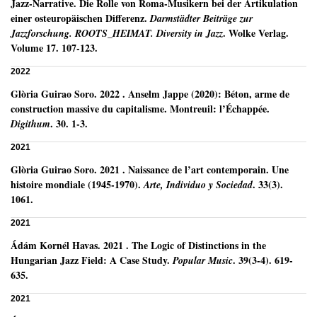
Jazz-Narrative. Die Rolle von Roma-Musikern bei der Artikulation
einer osteuropäischen Differenz.
Darmstädter Beiträge zur
.
Wolke Verlag.
Jazzforschung. ROOTS_HEIMAT. Diversity in Jazz
Volume 17.
107-123.
2022
Glòria Guirao Soro
.
2022
.
Anselm Jappe (2020): Béton, arme de
construction massive du capitalisme. Montreuil: l’Échappée.
.
30.
1-3.
Digithum
2021
Glòria Guirao Soro
.
2021
.
Naissance de l’art contemporain. Une
histoire mondiale (1945-1970).
.
33(3).
Arte, Individuo y Sociedad
1061.
2021
Ádám Kornél Havas
.
2021
.
The Logic of Distinctions in the
Hungarian Jazz Field: A Case Study.
.
39(3-4).
619-
Popular Music
635.
2021