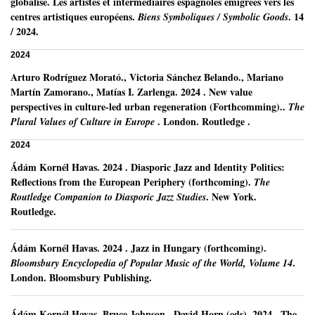
globalisé. Les artistes et intermédiaires espagnoles émigrées vers les
centres artistiques européens.
.
14
Biens Symboliques / Symbolic Goods
/ 2024.
2024
Arturo Rodríguez Morató
.,
Victoria Sánchez Belando
.,
Mariano
Martín Zamorano
.,
Matías I. Zarlenga
.
2024
.
New value
perspectives in culture-led urban regeneration (Forthcomming)..
The
.
London.
Routledge .
Plural Values of Culture in Europe
2024
Ádám Kornél Havas
.
2024
.
Diasporic Jazz and Identity Politics:
Reflections from the European Periphery (forthcoming).
The
.
New York.
Routledge Companion to Diasporic Jazz Studies
Routledge.
Ádám Kornél Havas
.
2024
.
Jazz in Hungary (forthcoming).
.
Bloomsbury Encyclopedia of Popular Music of the World, Volume 14
London.
Bloomsbury Publishing.
Ádám Kornél Havas
.
Bruce Johnson., David Horn (eds).
2024
.
The