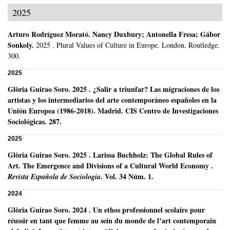
2025
Arturo Rodríguez Morató
.
Nancy Duxbury; Antonella Fresa; Gábor
Sonkoly.
2025
.
Plural Values of Culture in Europe.
London.
Routledge.
300.
2025
Glòria Guirao Soro
.
2025
.
¿Salir a triunfar? Las migraciones de los
artistas y los intermediarios del arte contemporáneo españoles en la
Unión Europea (1986-2018).
Madrid.
CIS Centro de Investigaciones
Sociológicas.
287.
2025
Glòria Guirao Soro
.
2025
.
Larissa Buchholz: The Global Rules of
Art. The Emergence and Divisions of a Cultural World Economy .
.
Vol. 34 Núm. 1.
Revista Española de Sociología
2024
Glòria Guirao Soro
.
2024
.
Un ethos professionnel scolaire pour
réussir en tant que femme au sein du monde de l’art contemporain