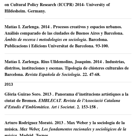
on Cultural Policy Research (ICCPR) 2014- University of
Hildesheim. Germany.
Matías I. Zarlenga
.
2014
.
Procesos creativos y espacios urbanos.
Análisis comparado de las ciudades de Buenos Aires y Barcelona.
.
Barcelona.
Àmbits de recerca i metodologies en sociologia
Publicacions i Edicions Universitat de Barcelona.
93-100.
Matías I. Zarlenga
.
Rius Ulldemolins, Joaquim.
2014
.
Industrias,
distritos, instituciones y escenas. Tipología de clústeres culturales de
Barcelona.
.
22.
47-68.
Revista Española de Sociología
2013
Glòria Guirao Soro
.
2013
.
Panorama d’institucions artístiques a la
ciutat de Bremen.
EMBLECAT. Revista de l’Associació Catalana
.
2.
153-158 .
d’Estudis d’Emblemàtica. Art i Societat
Arturo Rodríguez Morató
.
2013
.
Max Weber y la sociología de la
música.
Max Weber, Los fundamentos racionales y sociológicos de la
.
Madrid.
Tecnos.
música