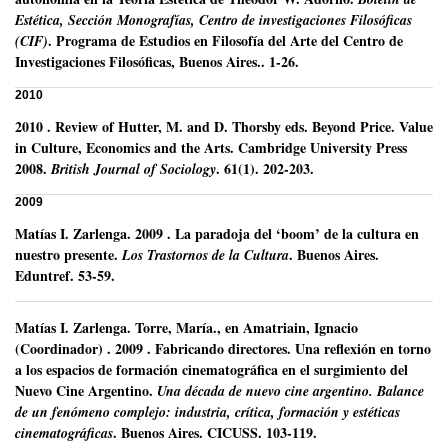
Estética, Sección Monografías, Centro de investigaciones Filosóficas
.
Programa de Estudios en Filosofía del Arte del Centro de
(CIF)
Investigaciones Filosóficas, Buenos Aires..
1-26.
2010
2010
.
Review of Hutter, M. and D. Thorsby eds. Beyond Price. Value
in Culture, Economics and the Arts. Cambridge University Press
2008.
.
61(1).
202-203.
British Journal of Sociology
2009
Matías I. Zarlenga
.
2009
.
La paradoja del ‘boom’ de la cultura en
nuestro presente.
.
Buenos Aires.
Los Trastornos de la Cultura
Eduntref.
53-59.
Matías I. Zarlenga
.
Torre, María., en Amatriain, Ignacio
(Coordinador) .
2009
.
Fabricando directores. Una reflexión en torno
a los espacios de formación cinematográfica en el surgimiento del
Nuevo Cine Argentino.
Una década de nuevo cine argentino. Balance
de un fenómeno complejo: industria, crítica, formación y estéticas
.
Buenos Aires.
CICUSS.
103-119.
cinematográficas