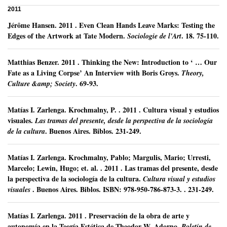
2011
Jérôme Hansen.
2011
.
Even Clean Hands Leave Marks: Testing the
Edges of the Artwork at Tate Modern.
.
18.
75-110.
Sociologie de l'Art
Matthias Benzer.
2011
.
Thinking the New: Introduction to ‘ … Our
Fate as a Living Corpse’ An Interview with Boris Groys.
Theory,
.
69-93.
Culture &amp; Society
Matías I. Zarlenga
.
Krochmalny, P. .
2011
.
Cultura visual y estudios
visuales.
Las tramas del presente, desde la perspectiva de la sociología
.
Buenos Aires.
Biblos.
231-249.
de la cultura
Matías I. Zarlenga
.
Krochmalny, Pablo; Margulis, Mario; Urresti,
Marcelo; Lewin, Hugo; et. al. .
2011
.
Las tramas del presente, desde
la perspectiva de la sociología de la cultura.
Cultura visual y estudios
.
Buenos Aires.
Biblos. ISBN: 978-950-786-873-3. .
231-249.
visuales
Matías I. Zarlenga
.
2011
.
Preservación de la obra de arte y
autonomía en la Teoría Estética de Theodor W. Adorno.
Boletín de