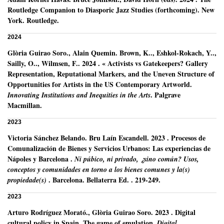
Routledge Companion to Diasporic Jazz Studies (forthcoming).
New
York.
Routledge.
2024
Glòria Guirao Soro
.,
Alain Quemin
.
Brown, K.., Eshkol-Rokach, Y..,
Sailly, O.., Wilmsen, F..
2024
.
« Activists vs Gatekeepers? Gallery
Representation, Reputational Markers, and the Uneven Structure of
Opportunities for Artists in the US Contemporary Artworld.
.
Palgrave
Innovating Institutions and Inequities in the Arts
Macmillan.
2023
Victoria Sánchez Belando
.
Bru Laín Escandell.
2023
.
Procesos de
Comunalización de Bienes y Servicios Urbanos: Las experiencias de
Nápoles y Barcelona .
Ni púbico, ni privado, ¿sino común? Usos,
conceptos y comunidades en torno a los bienes comunes y la(s)
.
Barcelona.
Bellaterra Ed. .
219-249.
propiedade(s)
2023
Arturo Rodríguez Morató
.,
Glòria Guirao Soro
.
2023
.
Digital
cultural policy in Spain. The game of emulation.
Digital