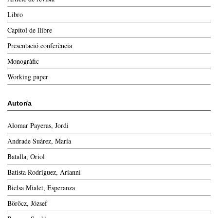
Libro
Capítol de llibre
Presentació conferència
Monogràfic
Working paper
Autor/a
Alomar Payeras, Jordi
Andrade Suárez, María
Batalla, Oriol
Batista Rodríguez, Arianni
Bielsa Mialet, Esperanza
Böröcz, József