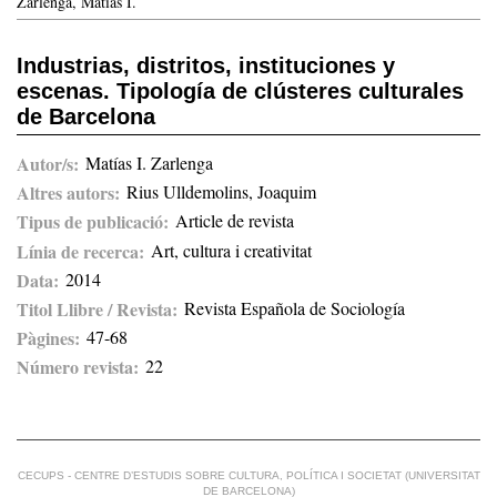
Zarlenga, Matías I.
Industrias, distritos, instituciones y
escenas. Tipología de clústeres culturales
de Barcelona
Autor/s
Matías I. Zarlenga
Altres autors
Rius Ulldemolins, Joaquim
Tipus de publicació
Article de revista
Línia de recerca
Art, cultura i creativitat
Data
2014
Titol Llibre / Revista
Revista Española de Sociología
Pàgines
47-68
Número revista
22
CECUPS - CENTRE D’ESTUDIS SOBRE CULTURA, POLÍTICA I SOCIETAT (UNIVERSITAT
DE BARCELONA)