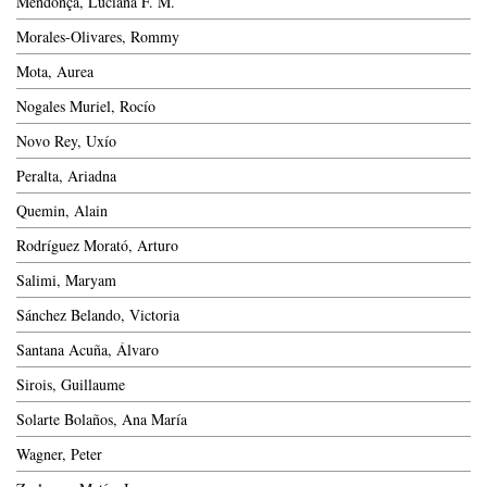
Mendonça, Luciana F. M.
Morales-Olivares, Rommy
Mota, Aurea
Nogales Muriel, Rocío
Novo Rey, Uxío
Peralta, Ariadna
Quemin, Alain
Rodríguez Morató, Arturo
Salimi, Maryam
Sánchez Belando, Victoria
Santana Acuña, Álvaro
Sirois, Guillaume
Solarte Bolaños, Ana María
Wagner, Peter