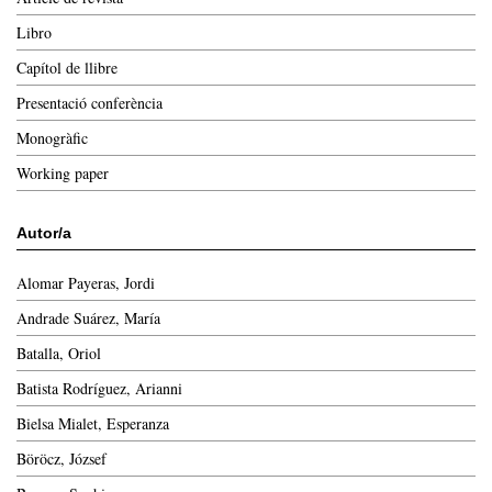
Libro
Capítol de llibre
Presentació conferència
Monogràfic
Working paper
Autor/a
Alomar Payeras, Jordi
Andrade Suárez, María
Batalla, Oriol
Batista Rodríguez, Arianni
Bielsa Mialet, Esperanza
Böröcz, József