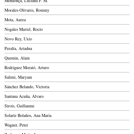
Mendonça, Luciana F. M.
Morales-Olivares, Rommy
Mota, Aurea
Nogales Muriel, Rocío
Novo Rey, Uxío
Peralta, Ariadna
Quemin, Alain
Rodríguez Morató, Arturo
Salimi, Maryam
Sánchez Belando, Victoria
Santana Acuña, Álvaro
Sirois, Guillaume
Solarte Bolaños, Ana María
Wagner, Peter