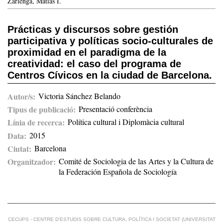
Zarlenga, Matías I.
Prácticas y discursos sobre gestión
participativa y políticas socio-culturales de
proximidad en el paradigma de la
creatividad: el caso del programa de
Centros Cívicos en la ciudad de Barcelona.
Autor/s
Victoria Sánchez Belando
Tipus de publicació
Presentació conferència
Línia de recerca
Política cultural i Diplomàcia cultural
Data
2015
Ciutat
Barcelona
Organitzador
Comité de Sociologia de las Artes y la Cultura de
la Federación Española de Sociología
CECUPS - CENTRE D’ESTUDIS SOBRE CULTURA, POLÍTICA I SOCIETAT (UNIVERSITAT