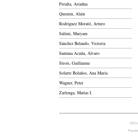
Peralta, Ariadna
Quemin, Alain
Rodríguez Morató, Arturo
Salimi, Maryam
Sánchez Belando, Victoria
Santana Acuña, Álvaro
Sirois, Guillaume
Solarte Bolaños, Ana María
Wagner, Peter
Zarlenga, Matías I.
CECU
Facult