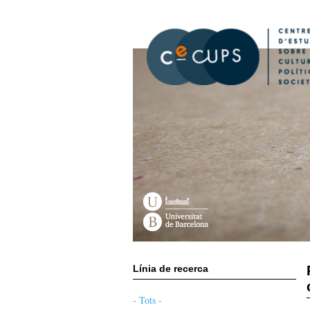
Vés
al
contingut
Línia de recerca
- Tots -