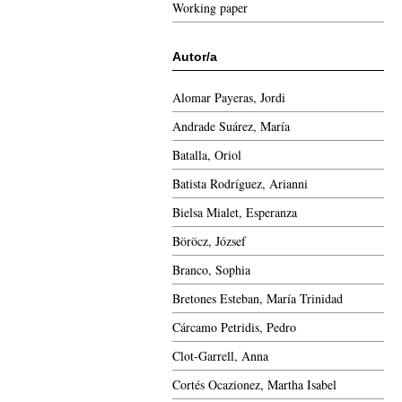
Working paper
Autor/a
Alomar Payeras, Jordi
Andrade Suárez, María
Batalla, Oriol
Batista Rodríguez, Arianni
Bielsa Mialet, Esperanza
Böröcz, József
Branco, Sophia
Bretones Esteban, María Trinidad
Cárcamo Petridis, Pedro
Clot-Garrell, Anna
Cortés Ocazionez, Martha Isabel