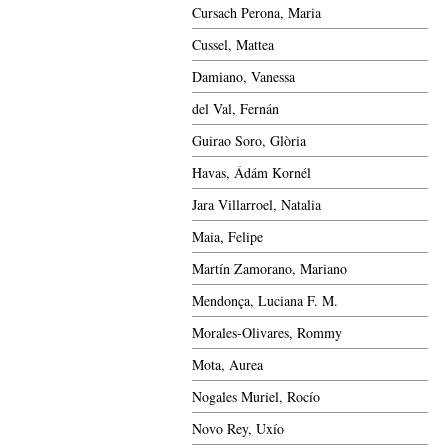
Cursach Perona, Maria
Cussel, Mattea
Damiano, Vanessa
del Val, Fernán
Guirao Soro, Glòria
Havas, Ádám Kornél
Jara Villarroel, Natalia
Maia, Felipe
Martín Zamorano, Mariano
Mendonça, Luciana F. M.
Morales-Olivares, Rommy
Mota, Aurea
Nogales Muriel, Rocío
Novo Rey, Uxío