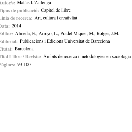
Autor/s
Matías I. Zarlenga
Tipus de publicació
Capítol de llibre
Línia de recerca
Art, cultura i creativitat
Data
2014
Editor
Almeda, E., Arroyo, L., Pradel Miquel, M., Rotger, J.M.
Editorial
Publicacions i Edicions Universitat de Barcelona
Ciutat
Barcelona
Titol Llibre / Revista
Àmbits de recerca i metodologies en sociologia
Pàgines
93-100