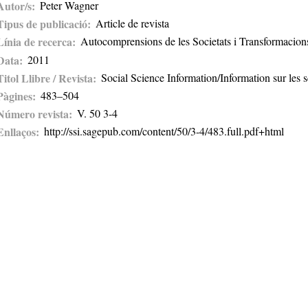
Autor/s
Peter Wagner
Tipus de publicació
Article de revista
Línia de recerca
Autocomprensions de les Societats i Transformacion
Data
2011
Titol Llibre / Revista
Social Science Information/Information sur les s
Pàgines
483–504
Número revista
V. 50 3-4
Enllaços
http://ssi.sagepub.com/content/50/3-4/483.full.pdf+html