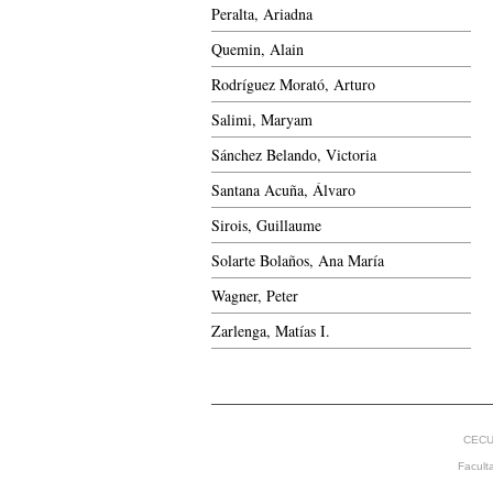
Peralta, Ariadna
Quemin, Alain
Rodríguez Morató, Arturo
Salimi, Maryam
Sánchez Belando, Victoria
Santana Acuña, Álvaro
Sirois, Guillaume
Solarte Bolaños, Ana María
Wagner, Peter
Zarlenga, Matías I.
CECU
Facult