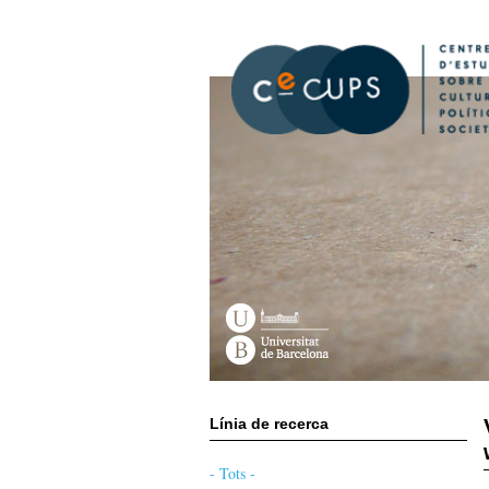
Vés
al
contingut
Línia de recerca
- Tots -