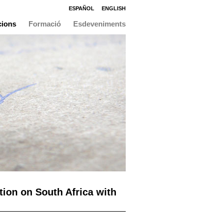
ESPAÑOL
ENGLISH
cions
Formació
Esdeveniments
ction on South Africa with