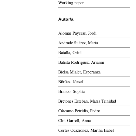
Working paper
Autor/a
Alomar Payeras, Jordi
Andrade Suárez, María
Batalla, Oriol
Batista Rodríguez, Arianni
Bielsa Mialet, Esperanza
Böröcz, József
Branco, Sophia
Bretones Esteban, María Trinidad
Cárcamo Petridis, Pedro
Clot-Garrell, Anna
Cortés Ocazionez, Martha Isabel