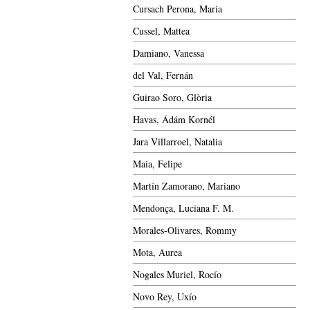
Cursach Perona, Maria
Cussel, Mattea
Damiano, Vanessa
del Val, Fernán
Guirao Soro, Glòria
Havas, Ádám Kornél
Jara Villarroel, Natalia
Maia, Felipe
Martín Zamorano, Mariano
Mendonça, Luciana F. M.
Morales-Olivares, Rommy
Mota, Aurea
Nogales Muriel, Rocío
Novo Rey, Uxío