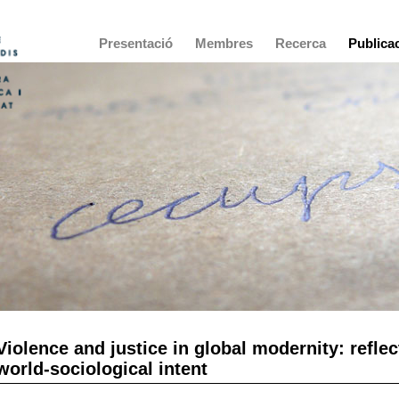
Main
Presentació
Membres
Recerca
Publica
navigation
Violence and justice in global modernity: refle
world-sociological intent