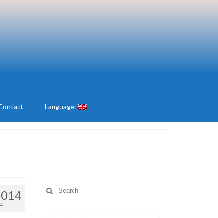
Contact
Language:
Search
2014
for:
14