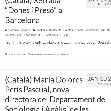
(Català) Xerrada
JAN 14 20
“Dones i Presó” a
Barcelona
by
Admin Copolis
|
posted in:
Destacats
,
Eventos
,
General
,
Informació
,
LATC Don
Sistema Penal
,
News Blog
,
UTEP Catalunya
|
0
Sorry, this entry is only available in Catalan and European Spanish
dones i presons
,
Elisabet Almeda
,
mujeres y prisiones
(Català) María Dolores
JAN 10 
JAN 10 20
Peris Pascual, nova
directora del Departament de
Sociologia i Anàlisi de les