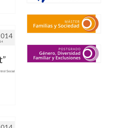
2014
14
t”
rol Social
.
2014