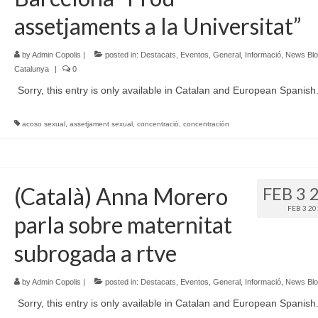
assetjaments a la Universitat”
by
Admin Copolis
|
posted in:
Destacats
,
Eventos
,
General
,
Informació
,
News Bl
Catalunya
|
0
Sorry, this entry is only available in Catalan and European Spanish
acoso sexual
,
assetjament sexual
,
concentració
,
concentración
(Català) Anna Morero
FEB 3 
FEB 3 20
parla sobre maternitat
subrogada a rtve
by
Admin Copolis
|
posted in:
Destacats
,
Eventos
,
General
,
Informació
,
News Bl
Sorry, this entry is only available in Catalan and European Spanish