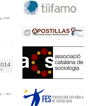
og
,
UTEP
.
2014
14
og
|
0
.