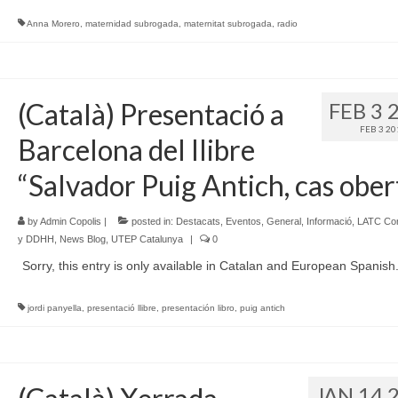
Anna Morero
,
maternidad subrogada
,
maternitat subrogada
,
radio
(Català) Presentació a
FEB 3 
FEB 3 20
Barcelona del llibre
“Salvador Puig Antich, cas ober
by
Admin Copolis
|
posted in:
Destacats
,
Eventos
,
General
,
Informació
,
LATC Cont
y DDHH
,
News Blog
,
UTEP Catalunya
|
0
Sorry, this entry is only available in Catalan and European Spanish
jordi panyella
,
presentació llibre
,
presentación libro
,
puig antich
JAN 14 