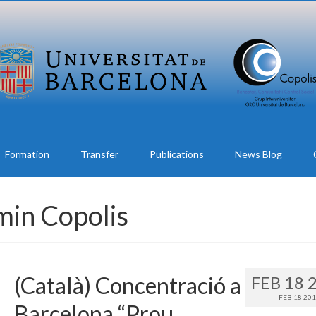
Formation
Transfer
Publications
News Blog
min Copolis
(Català) Concentració a
FEB 18 
FEB 18 20
Barcelona “Prou