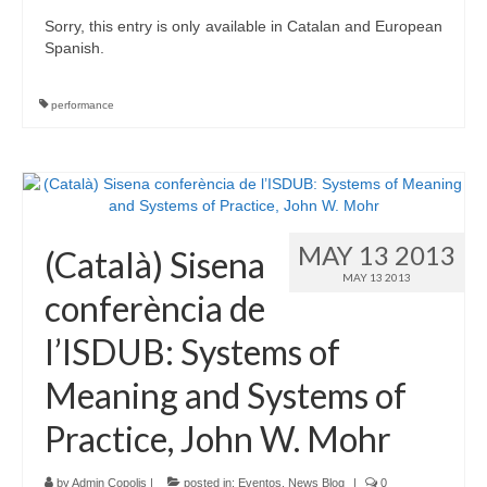
Sorry, this entry is only available in Catalan and European
Spanish.
performance
MAY 13 2013
(Català) Sisena
MAY 13 2013
conferència de
l’ISDUB: Systems of
Meaning and Systems of
Practice, John W. Mohr
by
Admin Copolis
|
posted in:
Eventos
,
News Blog
|
0