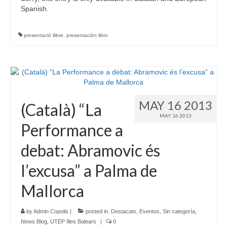
Spanish.
presentació llibre
,
presentación libro
MAY 16 2013
(Català) “La
MAY 16 2013
Performance a
debat: Abramovic és
l’excusa” a Palma de
Mallorca
by
Admin Copolis
|
posted in:
Destacats
,
Eventos
,
Sin categoría
,
News Blog
,
UTEP Illes Balears
|
0