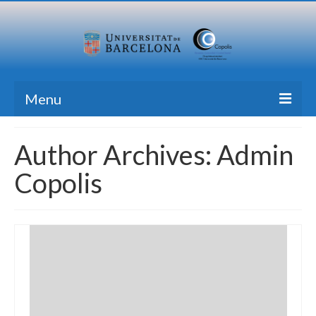
Menu
Home
Author Archives: Admin
Research
Copolis
Formation
Transfer
Publications
News Blog
Contact