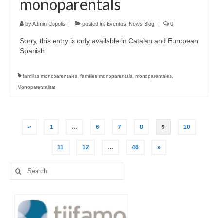
monoparentals
by
Admin Copolis
|
posted in:
Eventos
,
News Blog
|
0
Sorry, this entry is only available in Catalan and European
Spanish.
familias monoparentales
,
famílies monoparentals
,
monoparentales
,
Monoparentalitat
Posts
«
1
…
6
7
8
9
10
navigation
11
12
…
46
»
Search
for: