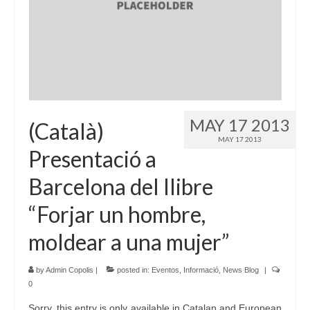
Language:
MAY 17 2013
(Català)
MAY 17 2013
Presentació a
Barcelona del llibre
“Forjar un hombre,
moldear a una mujer”
by
Admin Copolis
|
posted in:
Eventos
,
Informació
,
News Blog
|
0
Sorry, this entry is only available in Catalan and European