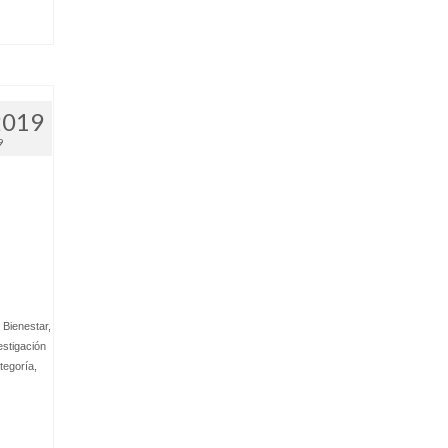
2019
9
Bienestar,
stigación
tegoría
,
.