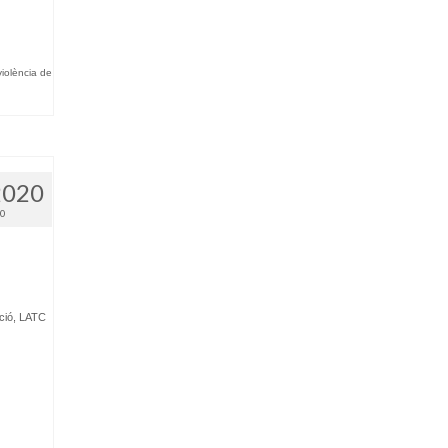
.
violència de
2020
20
ció
,
LATC
.