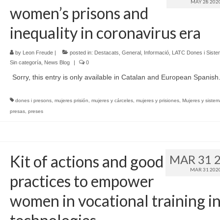
MAY 28 202
women’s prisons and
inequality in coronavirus era
by
Leon Freude
|
posted in:
Destacats
,
General
,
Informació
,
LATC Dones i Siste
Sin categoría
,
News Blog
|
0
Sorry, this entry is only available in Catalan and European Spanish
dones i presons
,
mujeres prisión
,
mujeres y cárceles
,
mujeres y prisiones
,
Mujeres y sistem
presas
,
preses
Kit of actions and good
MAR 31 
MAR 31 202
practices to empower
women in vocational training i