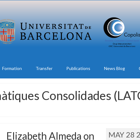
Formation
Transfer
Publications
News Blog
màtiques Consolidades (LAT
Elizabeth Almeda on
MAY 28 