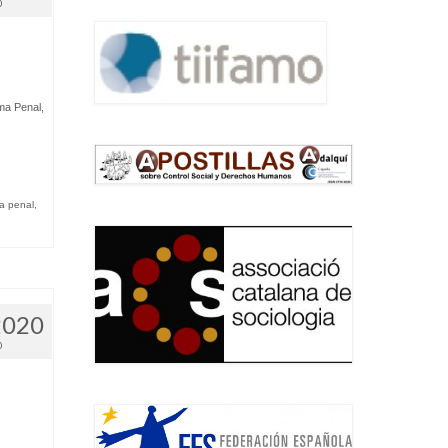
0
ma Penal
,
.
a penal
,
2020
0
n