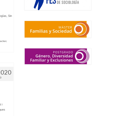
ogías
,
Sin
.
acker
,
2020
20
 i
ques