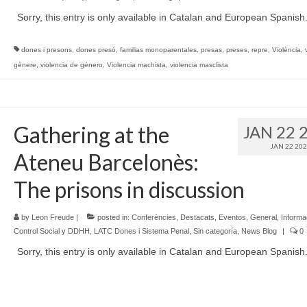
Sorry, this entry is only available in Catalan and European Spanish
dones i presons
,
dones presó
,
familias monoparentales
,
presas
,
preses
,
repre
,
Violència
,
gènere
,
violencia de género
,
Violencia machista
,
violencia masclista
Gathering at the
JAN 22 
JAN 22 20
Ateneu Barcelonès:
The prisons in discussion
by
Leon Freude
|
posted in:
Conferències
,
Destacats
,
Eventos
,
General
,
Informa
Control Social y DDHH
,
LATC Dones i Sistema Penal
,
Sin categoría
,
News Blog
|
0
Sorry, this entry is only available in Catalan and European Spanish