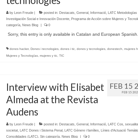
technologies
by
Leon Freude
|
posted in:
Destacats
,
General
,
Informació
,
LATC Metodologías
Investigación Social e Innovación Docente
,
Programa de Acción sobre Mujeres y Tecnol
categoría
,
News Blog
|
0
Sorry, this entry is only available in Catalan and European Spanish
dones hacker
,
Dones i tecnologies
,
dones i tic
,
dones y tecnologies
,
donestech
,
mujeres h
Mujeres y Tecnologías
,
mujeres y tic
,
TIC
Interview with Elisabet
FEB 15 
FEB 15 20
Almeda at the Revista
Audens
by
Leon Freude
|
posted in:
Destacats
,
General
,
Informació
,
LATC Cos, sexualitat
societat
,
LATC Dones i Sistema Penal
,
LATC Gènere i famílies
,
Línies d'Actuació Temàti
Consolidades (LATC)
,
Sin categoría
,
News Blog
|
0