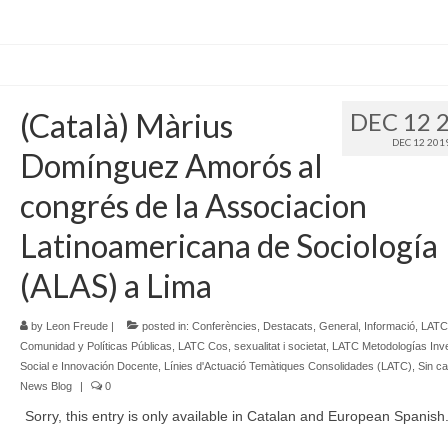
(Català) Màrius
DEC 12 
DEC 12 201
Domínguez Amorós al
congrés de la Associacion
Latinoamericana de Sociología
(ALAS) a Lima
by
Leon Freude
|
posted in:
Conferències
,
Destacats
,
General
,
Informació
,
LATC 
Comunidad y Políticas Públicas
,
LATC Cos, sexualitat i societat
,
LATC Metodologías Inve
Social e Innovación Docente
,
Línies d'Actuació Temàtiques Consolidades (LATC)
,
Sin ca
News Blog
|
0
Sorry, this entry is only available in Catalan and European Spanish