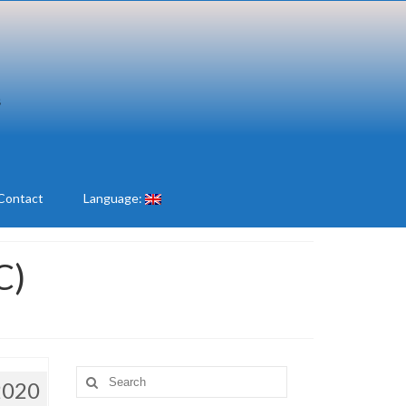
Contact
Language:
C)
Search
2020
for: