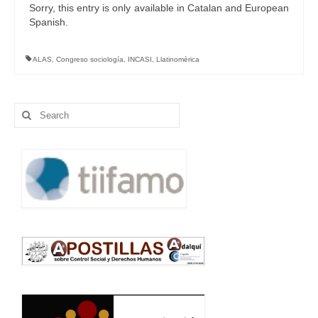
Sorry, this entry is only available in Catalan and European
Spanish.
ALAS
,
Congreso sociología
,
INCASI
,
Llatinomèrica
Search
for: