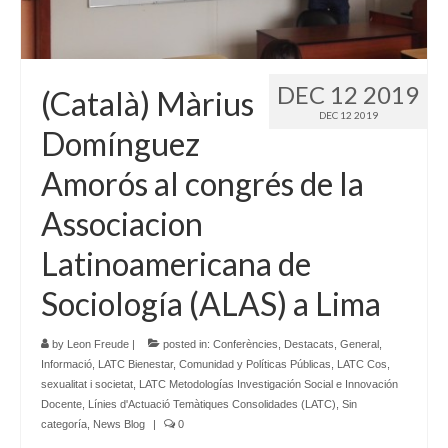
Language:
DEC 12 2019
(Català) Màrius
DEC 12 2019
Domínguez
Amorós al congrés de la
Associacion
Latinoamericana de
Sociología (ALAS) a Lima
by
Leon Freude
|
posted in:
Conferències
,
Destacats
,
General
,
Informació
,
LATC Bienestar, Comunidad y Políticas Públicas
,
LATC Cos,
sexualitat i societat
,
LATC Metodologías Investigación Social e Innovación
Docente
,
Línies d'Actuació Temàtiques Consolidades (LATC)
,
Sin
categoría
,
News Blog
|
0