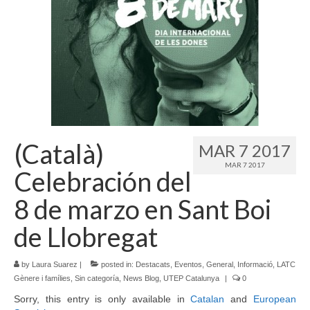
Language:
(Català)
MAR 7 2017
MAR 7 2017
Celebración del
8 de marzo en Sant Boi
de Llobregat
by
Laura Suarez
|
posted in:
Destacats
,
Eventos
,
General
,
Informació
,
LATC
Gènere i famílies
,
Sin categoría
,
News Blog
,
UTEP Catalunya
|
0
Sorry, this entry is only available in
Catalan
and
European