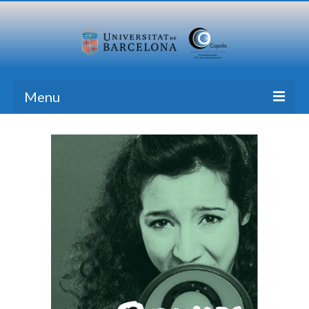
Menu
Home
Research
Formation
Transfer
Publications
News Blog
Contact