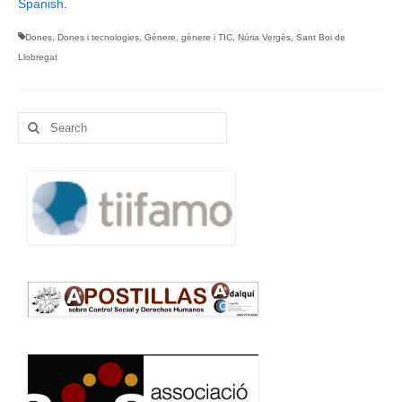
Spanish
.
Dones
,
Dones i tecnologies
,
Gènere
,
gènere i TIC
,
Núria Vergès
,
Sant Boi de
Llobregat
Search
for: