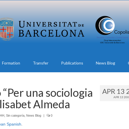
Formation
Transfer
Publications
News Blog
 “Per una sociologia
APR 13 
APR 13 20
Elisabet Almeda
DHH
,
Sin categoría
,
News Blog
|
0
ean Spanish
.