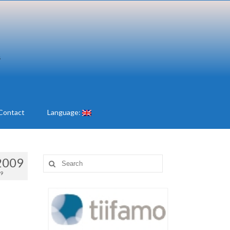
Contact
Language:
2009
Search
for:
09