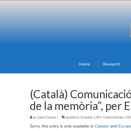
Home
Research
(Català) Comunicació
de la memòria”, per 
by
Clara Camps
|
posted in:
Eventos
,
LATC Control Social y D
Sorry, this entry is only available in
Catalan
and
Europ