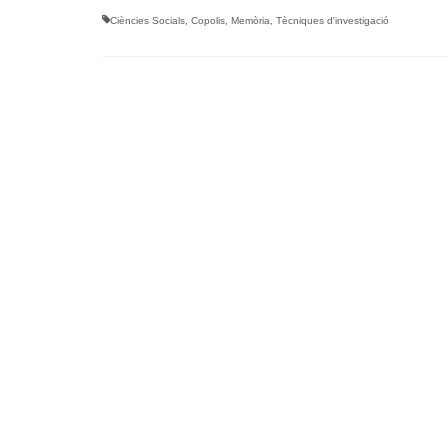
Ciències Socials
,
Copolis
,
Memòria
,
Tècniques d'investigació