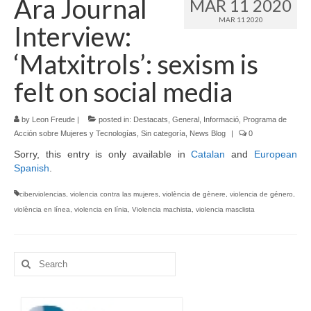
Ara Journal
MAR 11 2020
MAR 11 2020
Language:
Interview:
‘Matxitrols’: sexism is
felt on social media
by
Leon Freude
|
posted in:
Destacats
,
General
,
Informació
,
Programa de
Acción sobre Mujeres y Tecnologías
,
Sin categoría
,
News Blog
|
0
Sorry, this entry is only available in
Catalan
and
European
Spanish
.
ciberviolencias
,
violencia contra las mujeres
,
violència de gènere
,
violencia de género
,
violència en línea
,
violencia en línia
,
Violencia machista
,
violencia masclista
Search
for: