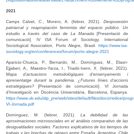
2021
Camps Calvet, C., Morero, A. (febrer, 2021).
Desposesión
patriarcal y reapropiación feminista del espacio público. Un
estudio a través del caso de La Manada
[Presentació de
comunicació]. IV ISA Forum of Sociology. International
Sociological Association, Porto Alegre, Brasil.
https://www.isa-
sociology.org/en/conferences/forum/porto-alegre-2021
Aparicio-Chueca, P., Bernardo, M., Domínguez, M., Elasri-
Ejjaberi, A., Maestro-Yarza, I., Triadó-Ivern, X. (febrer, 2021).
Mapa d’actuacions metodològiques d’ensenyaments i
aprenentatge durant la pandèmia. ¿Futures línies d’accions
estratègiques?
[Presentació de comunicació]. VI Jornada
d’Investigació en Docència Universitària, Barcelona, Espanya.
https://www.ub.edu/idp_pre/web/sites/default/files/docs/redice/prog
VI-Jornada.pdf
Domínguez, M. (febrer, 2021).
La debilidad de las
aproximaciones microsociales en el análisis comparativo de las
desigualdades sociales. Factores explicativos de los tiempos de
trabajo y las brechas de género entre España, Argentina, Chile