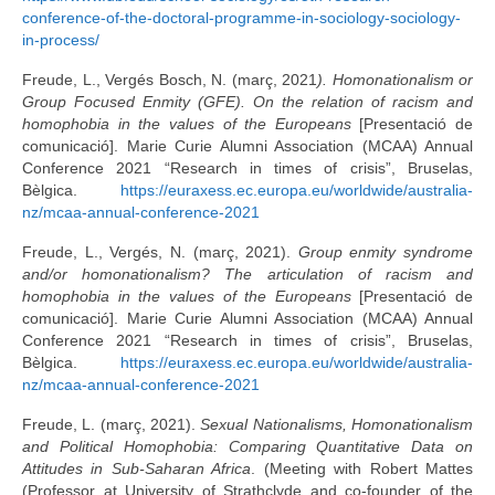
conference-of-the-doctoral-programme-in-sociology-sociology-
in-process/
Freude, L., Vergés Bosch, N. (març, 2021
).
Homonationalism or
Group Focused Enmity (GFE). On the relation of racism and
homophobia in the values of the Europeans
[Presentació de
comunicació]. Marie Curie Alumni Association (MCAA) Annual
Conference 2021 “Research in times of crisis”, Bruselas,
Bèlgica.
https://euraxess.ec.europa.eu/worldwide/australia-
nz/mcaa-annual-conference-2021
Freude, L., Vergés, N. (març, 2021).
Group enmity syndrome
and/or homonationalism? The articulation of racism and
homophobia in the values of the Europeans
[Presentació de
comunicació]. Marie Curie Alumni Association (MCAA) Annual
Conference 2021 “Research in times of crisis”, Bruselas,
Bèlgica.
https://euraxess.ec.europa.eu/worldwide/australia-
nz/mcaa-annual-conference-2021
Freude, L. (març, 2021).
Sexual Nationalisms, Homonationalism
and Political Homophobia: Comparing Quantitative Data on
Attitudes in Sub-Saharan Africa
. (Meeting with Robert Mattes
(Professor at University of Strathclyde and co-founder of the