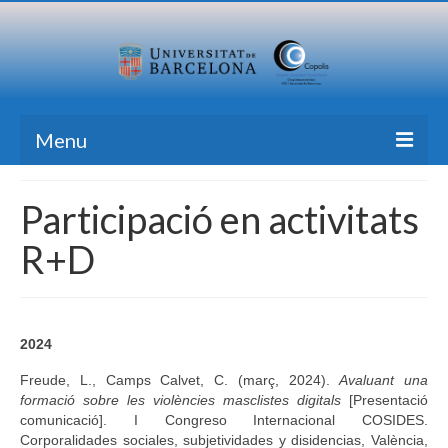
Menu
Inici
Participació en activitats
Recerca
R+D
Formació
Transferència
2024
Publicacions
Freude, L., Camps Calvet, C. (març, 2024).
Avaluant una
Totes les Notícies
formació sobre les violències masclistes digitals
[Presentació
comunicació]. I Congreso Internacional COSIDES.
Contacte
Corporalidades sociales, subjetividades y disidencias, València,