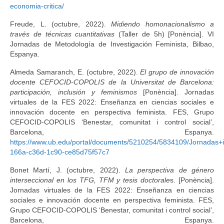
economia-critica/
Freude, L. (octubre, 2022).
Midiendo homonacionalismo a
través de técnicas cuantitativas
(Taller de 5h) [Ponència]. VI
Jornadas de Metodología de Investigación Feminista, Bilbao,
Espanya.
Almeda Samaranch, E. (octubre, 2022).
El grupo de innovación
docente CEFOCID-COPOLIS de la Universitat de Barcelona:
participación, inclusión y feminismos
[Ponència]. Jornadas
virtuales de la FES 2022: Enseñanza en ciencias sociales e
innovación docente en perspectiva feminista. FES, Grupo
CEFOCID-COPOLIS ‘Benestar, comunitat i control social’,
Barcelona, Espanya.
https://www.ub.edu/portal/documents/5210254/5834109/Jorna
166a-c36d-1c90-ce85d75f57c7
Bonet Martí, J. (octubre, 2022).
La perspectiva de género
interseccional en los TFG, TFM y tesis doctorale
s. [Ponència].
Jornadas virtuales de la FES 2022: Enseñanza en ciencias
sociales e innovación docente en perspectiva feminista. FES,
Grupo CEFOCID-COPOLIS ‘Benestar, comunitat i control social’,
Barcelona, Espanya.