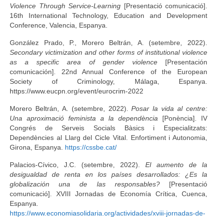
Violence Through Service-Learning
[Presentació comunicació].
16th International Technology, Education and Development
Conference, Valencia, Espanya.
González Prado, P., Morero Beltrán, A. (setembre, 2022).
Secondary victimization and other forms of institutional violence
as a specific area of gender violence
[Presentación
comunicación]. 22nd Annual Conference of the European
Society of Criminology, Málaga, Espanya.
https://www.eucpn.org/event/eurocrim-2022
Morero Beltrán, A. (setembre, 2022).
Posar la vida al centre:
Una aproximació feminista a la dependència
[Ponència]. IV
Congrés de Serveis Socials Bàsics i Especialitzats:
Dependències al Llarg del Cicle Vital. Enfortiment i Autonomia,
Girona, Espanya.
https://cssbe.cat/
Palacios-Cívico, J.C. (setembre, 2022).
El aumento de la
desigualdad de renta en los países desarrollados: ¿Es la
globalización una de las responsables?
[Presentació
comunicació]. XVIII Jornadas de Economía Crítica, Cuenca,
Espanya.
https://www.economiasolidaria.org/actividades/xviii-jornadas-de-