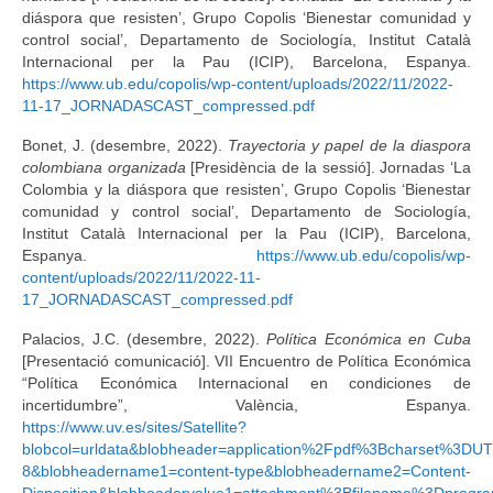
diáspora que resisten’, Grupo Copolis ‘Bienestar comunidad y
control social’, Departamento de Sociología, Institut Català
Internacional per la Pau (ICIP), Barcelona, Espanya.
https://www.ub.edu/copolis/wp-content/uploads/2022/11/2022-
11-17_JORNADASCAST_compressed.pdf
Bonet, J. (desembre, 2022).
Trayectoria y papel de la diaspora
colombiana organizada
[Presidència de la sessió]. Jornadas ‘La
Colombia y la diáspora que resisten’, Grupo Copolis ‘Bienestar
comunidad y control social’, Departamento de Sociología,
Institut Català Internacional per la Pau (ICIP), Barcelona,
Espanya.
https://www.ub.edu/copolis/wp-
content/uploads/2022/11/2022-11-
17_JORNADASCAST_compressed.pdf
Palacios, J.C. (desembre, 2022).
Política Económica en Cuba
[Presentació comunicació]. VII Encuentro de Política Económica
“Política Económica Internacional en condiciones de
incertidumbre”, València, Espanya.
https://www.uv.es/sites/Satellite?
blobcol=urldata&blobheader=application%2Fpdf%3Bcharset%3DUT
8&blobheadername1=content-type&blobheadername2=Content-
Disposition&blobheadervalue1=attachment%3Bfilename%3Dprogr