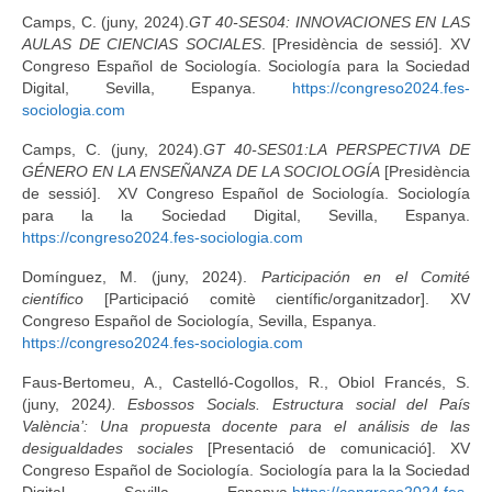
Camps, C. (juny, 2024).
GT 40-SES04: INNOVACIONES EN LAS
AULAS DE CIENCIAS SOCIALES
. [Presidència de sessió]. XV
Congreso Español de Sociología. Sociología para la Sociedad
Digital, Sevilla, Espanya.
https://congreso2024.fes-
sociologia.com
Camps, C. (juny, 2024).
GT 40-SES01:LA PERSPECTIVA DE
GÉNERO EN LA ENSEÑANZA DE LA SOCIOLOGÍA
[Presidència
de sessió]. XV Congreso Español de Sociología. Sociología
para la la Sociedad Digital, Sevilla, Espanya.
https://congreso2024.fes-sociologia.com
Domínguez, M. (juny, 2024).
Participación en el Comité
científico
[Participació comitè científic/organitzador]. XV
Congreso Español de Sociología, Sevilla, Espanya.
https://congreso2024.fes-sociologia.com
Faus-Bertomeu, A., Castelló-Cogollos, R., Obiol Francés, S.
(juny, 2024
). Esbossos Socials. Estructura social del País
València’: Una propuesta docente para el análisis de las
desigualdades sociales
[Presentació de comunicació]. XV
Congreso Español de Sociología. Sociología para la la Sociedad
Digital, Sevilla, Espanya.
https://congreso2024.fes-