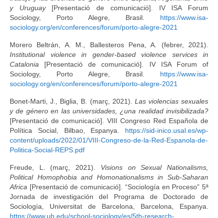
y Uruguay
[Presentació de comunicació]. IV ISA Forum
Sociology, Porto Alegre, Brasil.
https://www.isa-
sociology.org/en/conferences/forum/porto-alegre-2021
Morero Beltrán, A. M., Ballesteros Pena, A. (febrer, 2021).
Institutional violence in gender-based violence services in
Catalonia
[Presentació de comunicació]. IV ISA Forum of
Sociology, Porto Alegre, Brasil.
https://www.isa-
sociology.org/en/conferences/forum/porto-alegre-2021
Bonet-Marti, J., Biglia, B. (març, 2021).
Las violencias sexuales
y de género en las universidades, ¿una realidad invisibilizada?
[Presentació de comunicació]. VIII Congreso Red Española de
Política Social, Bilbao, Espanya.
https://sid-inico.usal.es/wp-
content/uploads/2022/01/VIII-Congreso-de-la-Red-Espanola-de-
Politica-Social-REPS.pdf
Freude, L. (març, 2021).
Visions on Sexual Nationalisms,
Political Homophobia and Homonationalisms in Sub-Saharan
Africa
[Presentació de comunicació]. “Sociología en Proceso” 5ª
Jornada de investigación del Programa de Doctorado de
Sociología, Universitat de Barcelona, Barcelona, Espanya.
https://www.ub.edu/school-sociology/es/5th-research-