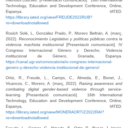
Technology, Education and Development Conference, Online,
Espanya. IATED.
https://library.iated.org/view/FREUDE2022RUB?
re=downloadnotallowed
Rosich Solé, L, González Prado, P., Morero Beltrán, A. (març,
2022).
Reconocimiento Legislativo y políticas públicas contra la
violencia machista institucional
[Presentació comunicació]. IV
Congreso Internacional Género y Derecho. Violencia
institucional de Género, Granada, Espanya.
https://canal.ugr.es/convocatoria/iv-congreso-internacional-
genero-y-derecho-violencia-institucional-de-genero/
Ortiz, R., Freude, L., Camps, C., Almeda, E., Bonet, J.,
Vicancos, C., Morero, A. (març, 2022).
Raising awareness and
combating digital gender-based violence through service-
learning
. [Presentació comunicació]. 16th International
Technology, Education and Development Conference, Online,
Espanya, IATED.
https://library.iated.org/view/MONERAORTIZ2022RAI?
re=downloadnotallowed
Freude, L., Camps, C., Almeda, E., Ortiz, R., Bonet, J. (maig,