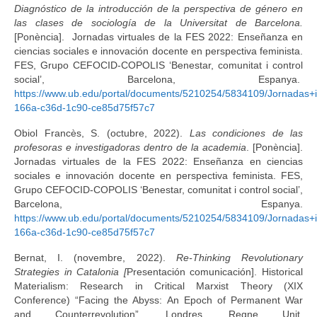
Diagnóstico de la introducción de la perspectiva de género en
las clases de sociología de la Universitat de Barcelona.
[Ponència]. Jornadas virtuales de la FES 2022: Enseñanza en
ciencias sociales e innovación docente en perspectiva feminista.
FES, Grupo CEFOCID-COPOLIS ‘Benestar, comunitat i control
social’, Barcelona, Espanya.
https://www.ub.edu/portal/documents/5210254/5834109/Jorna
166a-c36d-1c90-ce85d75f57c7
Obiol Francès, S. (octubre, 2022).
Las condiciones de las
profesoras e investigadoras dentro de la academia
. [Ponència].
Jornadas virtuales de la FES 2022: Enseñanza en ciencias
sociales e innovación docente en perspectiva feminista. FES,
Grupo CEFOCID-COPOLIS ‘Benestar, comunitat i control social’,
Barcelona, Espanya.
https://www.ub.edu/portal/documents/5210254/5834109/Jorna
166a-c36d-1c90-ce85d75f57c7
Bernat, I. (novembre, 2022).
Re-Thinking Revolutionary
Strategies in Catalonia [
Presentación comunicación]. Historical
Materialism: Research in Critical Marxist Theory (XIX
Conference) “Facing the Abyss: An Epoch of Permanent War
and Counterrevolution”, Londres, Regne Unit.