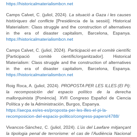
https://historicalmaterialismbcn.net
Camps Calvet, C. (juliol, 2024).
La situació a Gaza i les causes
històriques del conflicte
[Presidència de la sessió]. Historical
Materialism: Class struggle and the construction of alternatives
in the era of disaster capitalism, Barcelona, Espanya.
https://historicalmaterialismbcn.net
Camps Calvet, C. (juliol, 2024).
Participació en el comitè científic
[Participació comitè científic/organitzador]. Historical
Materialism: Class struggle and the construction of alternatives
in the era of disaster capitalism, Barcelona, Espanya.
https://historicalmaterialismbcn.net
Roig Roca, A. (juliol, 2024).
PROPOSTA PER LES ILLES (El Pi):
la recomposición del espacio político de la derecha
mallorquinista
[Ponència]. XVII Congreso Español de Ciencia
Política y de la Administración, Burgos, Espanya.
https://aecpa.es/es-es/proposta-per-les-illes-el-pi-la-
recomposicion-del-espacio-politico/congress-papers/4788/
Vivancos-Sánchez, C. (juliol, 2024).
L’ús del Lawfare mitjançant
la tipologia penal de terrorisme: el cas de l’Audiència Nacional