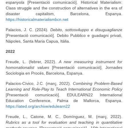
espanyola
[Presentació comunicació]. Historical Materialism:
Class struggle and the construction of alternatives in the era of
disaster capitalism, Barcelona, Espanya.
https://historicalmaterialismbcn.net
Palacios, J. C. (2024).
Debito, sottosviluppo e disuguaglianze
[Presentació comunicació]. Debito Pubblico e guadagni privati,
Nápoles, Santa Maria Capua, Itàlia.
2022
Freude, L. (febrer, 2022).
A new measuring instrument for
homonationalist values
[Presentació comunicació]. Jornades
Sociologia en Procés, Barcelona, Espanya.
Palacios-Cívico, J.C. (març, 2022).
Combining Problem-Based
Learning and Role-Play to Teach International Economic Policy
[Presentació comunicació]. EDULEARN22 International
Education Conference, Palma de Mallorca, Espanya.
https://iated.org/archive/edulearn22
Freude, L., Catone, M. C., Domínguez, M. (març, 2022).
Rubrics as a tool for evaluation and teaching in quantitative
methods courses
. [Presentació comunicació]. 16th International