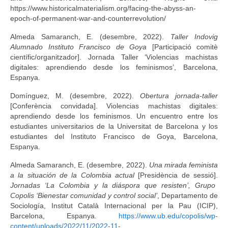
https://www.historicalmaterialism.org/facing-the-abyss-an-
epoch-of-permanent-war-and-counterrevolution/
Almeda Samaranch, E. (desembre, 2022).
Taller Indovig
Alumnado Instituto Francisco de Goya
[Participació comitè
científic/organitzador]. Jornada Taller ‘Violencias machistas
digitales: aprendiendo desde los feminismos’, Barcelona,
Espanya.
Domínguez, M. (desembre, 2022).
Obertura jornada-taller
[Conferència convidada]. Violencias machistas digitales:
aprendiendo desde los feminismos. Un encuentro entre los
estudiantes universitarios de la Universitat de Barcelona y los
estudiantes del Instituto Francisco de Goya, Barcelona,
Espanya.
Almeda Samaranch, E. (desembre, 2022).
Una mirada feminista
a la situación de la Colombia actual
[Presidència de sessió].
Jornadas ‘La Colombia y la diáspora que resisten’, Grupo
Copolis ‘Bienestar comunidad y control social’
, Departamento de
Sociología, Institut Català Internacional per la Pau (ICIP),
Barcelona, Espanya.
https://www.ub.edu/copolis/wp-
content/uploads/2022/11/2022-11-