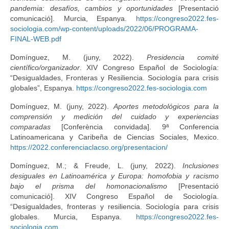
pandemia: desafíos, cambios y oportunidades
[Presentació
comunicació]. Murcia, Espanya.
https://congreso2022.fes-
sociologia.com/wp-content/uploads/2022/06/PROGRAMA-
FINAL-WEB.pdf
Domínguez, M. (juny, 2022).
Presidencia comité
científico/organizador
. XIV Congreso Español de Sociología:
“Desigualdades, Fronteras y Resiliencia. Sociología para crisis
globales”, Espanya.
https://congreso2022.fes-sociologia.com
Domínguez, M. (juny, 2022).
Aportes metodológicos para la
comprensión y medición del cuidado y experiencias
comparadas
[Conferència convidada]. 9ª Conferencia
Latinoamericana y Caribeña de Ciencias Sociales, Mexico.
https://2022.conferenciaclacso.org/presentacion/
Domínguez, M.; & Freude, L. (juny, 2022).
Inclusiones
desiguales en Latinoamérica y Europa: homofobia y racismo
bajo el prisma del homonacionalismo
[Presentació
comunicació]. XIV Congreso Español de Sociología.
“Desigualdades, fronteras y resiliencia. Sociología para crisis
globales. Murcia, Espanya.
https://congreso2022.fes-
sociologia.com