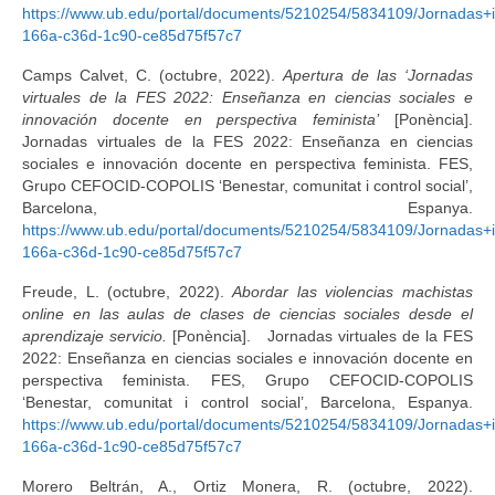
https://www.ub.edu/portal/documents/5210254/5834109/Jorna
166a-c36d-1c90-ce85d75f57c7
Camps Calvet, C. (octubre, 2022).
Apertura de las ‘Jornadas
virtuales de la FES 2022: Enseñanza en ciencias sociales e
innovación docente en perspectiva feminista’
[Ponència].
Jornadas virtuales de la FES 2022: Enseñanza en ciencias
sociales e innovación docente en perspectiva feminista. FES,
Grupo CEFOCID-COPOLIS ‘Benestar, comunitat i control social’,
Barcelona, Espanya.
https://www.ub.edu/portal/documents/5210254/5834109/Jorna
166a-c36d-1c90-ce85d75f57c7
Freude, L. (octubre, 2022).
Abordar las violencias machistas
online en las aulas de clases de ciencias sociales desde el
aprendizaje servicio.
[Ponència]. Jornadas virtuales de la FES
2022: Enseñanza en ciencias sociales e innovación docente en
perspectiva feminista. FES, Grupo CEFOCID-COPOLIS
‘Benestar, comunitat i control social’, Barcelona, Espanya.
https://www.ub.edu/portal/documents/5210254/5834109/Jorna
166a-c36d-1c90-ce85d75f57c7
Morero Beltrán, A., Ortiz Monera, R. (octubre, 2022).