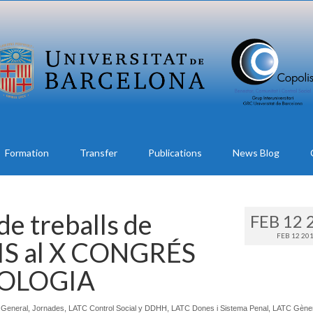
Formation
Transfer
Publications
News Blog
de treballs de
FEB 12 
FEB 12 20
S al X CONGRÉS
IOLOGIA
,
General
,
Jornades
,
LATC Control Social y DDHH
,
LATC Dones i Sistema Penal
,
LATC Gèner