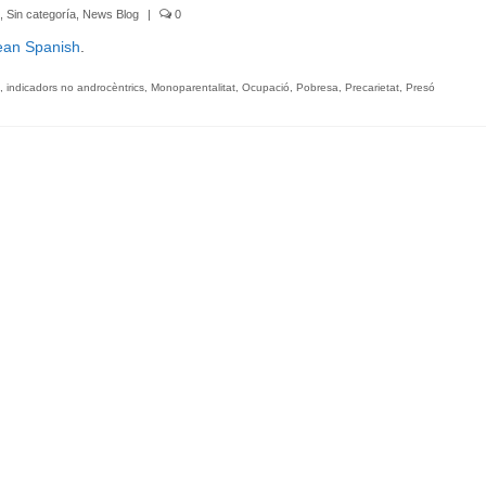
,
Sin categoría
,
News Blog
|
0
ean Spanish
.
,
indicadors no androcèntrics
,
Monoparentalitat
,
Ocupació
,
Pobresa
,
Precarietat
,
Presó