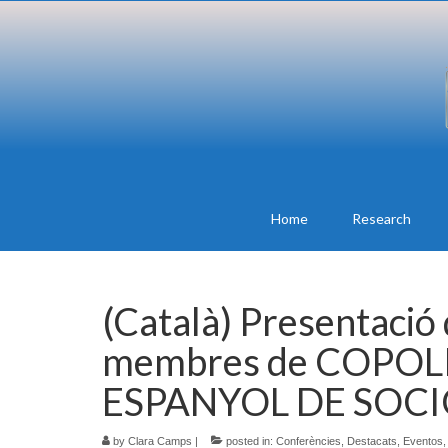
Home
Research
(Català) Presentació 
membres de COPOLI
ESPANYOL DE SOC
by
Clara Camps
|
posted in:
Conferències
,
Destacats
,
Eventos