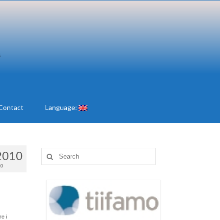
Contact
Language:
2010
Search
for:
10
e i