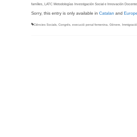
famílies
,
LATC Metodologías Investigación Social e Innovación Docente
Sorry, this entry is only available in
Catalan
and
Europ
Ciències Socials
,
Congrés
,
execució penal femenina
,
Gènere
,
Immigració