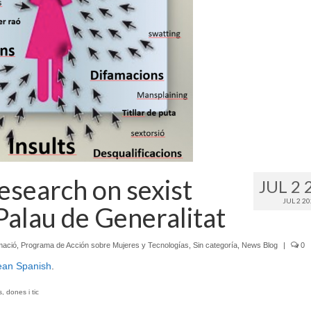
esearch on sexist
JUL 2 
JUL 2 2
Palau de Generalitat
mació
,
Programa de Acción sobre Mujeres y Tecnologías
,
Sin categoría
,
News Blog
|
0
ean Spanish
.
s
,
dones i tic