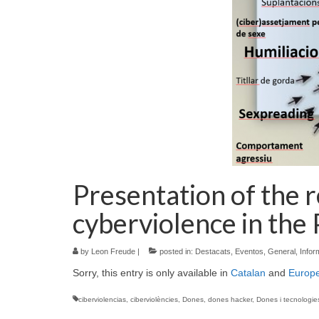
Presentation of the r
cyberviolence in the 
by
Leon Freude
|
posted in:
Destacats
,
Eventos
,
General
,
Infor
Sorry, this entry is only available in
Catalan
and
Europ
ciberviolencias
,
ciberviolències
,
Dones
,
dones hacker
,
Dones i tecnologie