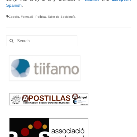
Spanish
.
Language:
Copolis
,
Formació
,
Política
,
Taller de Sociología
Search
for: