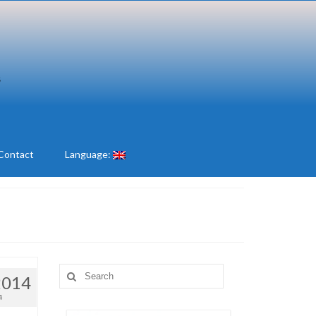
Contact
Language:
Search
2014
for:
4