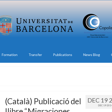
Formation
Transfer
Publications
News Blog
(Català) Publicació del
DEC 19 
DEC 19 201
llibre “Migraciones,