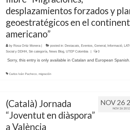
desplazamientos forzados y pla
geoestratégicos en el continen
americano”
by
Rosa Ortiz Monera
|
posted in:
Destacats
,
Eventos
,
General
,
Informació
,
LAT
Social y DDHH
,
Sin categoría
,
News Blog
,
UTEP Colombia
|
0
Sorry, this entry is only available in Catalan and European Spanish
Carlos Iván Pacheco
,
migración
(Català) Jornada
NOV 26 
NOV 26 201
“Joventut en diàspora”
a València