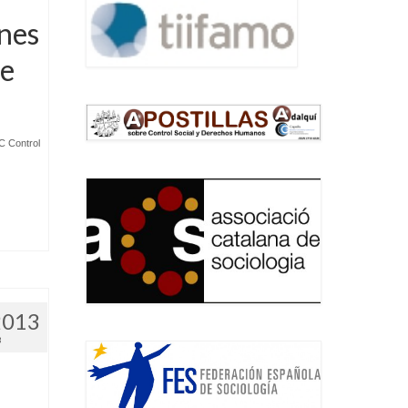
nes
te
C Control
.
2013
3