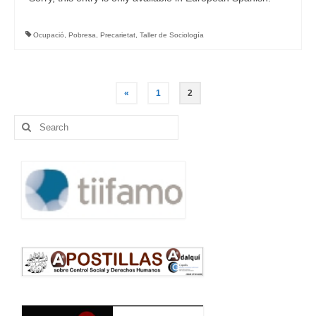
Ocupació
,
Pobresa
,
Precarietat
,
Taller de Sociología
Posts
«
1
2
navigation
Search
for: