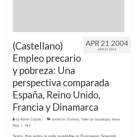
Language:
APR 21 2004
(Castellano)
APR 21 2004
Empleo precario
y pobreza: Una
perspectiva comparada
España, Reino Unido,
Francia y Dinamarca
by
Admin Copolis
|
posted in:
Eventos
,
Taller de Sociología
,
News
Blog
|
0
Sorry, this entry is only available in European Spanish.