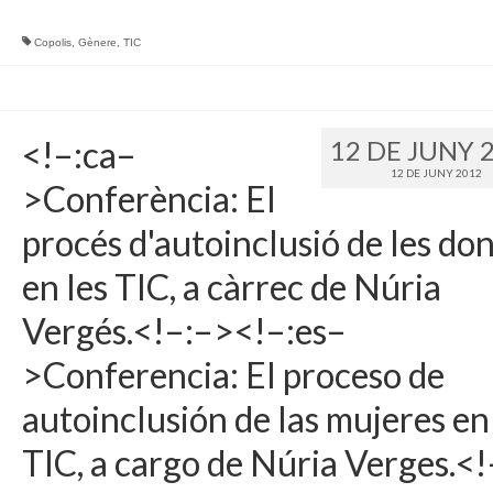
Copolis
,
Gènere
,
TIC
<!–:ca–
12 DE JUNY 
12 DE JUNY 2012
>Conferència: El
procés d'autoinclusió de les do
en les TIC, a càrrec de Núria
Vergés.<!–:–><!–:es–
>Conferencia: El proceso de
autoinclusión de las mujeres en
TIC, a cargo de Núria Verges.<!