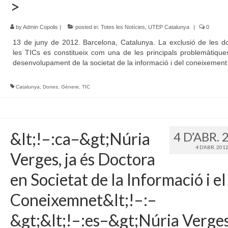
>
by
Admin Copolis
|
posted in:
Totes les Notícies
,
UTEP Catalunya
|
0
13 de juny de 2012. Barcelona, Catalunya. La exclusió de les d
les TICs es constitueix com una de les principals problemàtique
desenvolupament de la societat de la informació i del coneixement 
Catalunya
,
Dones
,
Gènere
,
TIC
&lt;!–:ca–&gt;Núria
4 D’ABR. 
4 D’ABR. 201
Verges, ja és Doctora
en Societat de la Informació i el
Coneixemnet&lt;!–:–
&gt;&lt;!–:es–&gt;Núria Verges