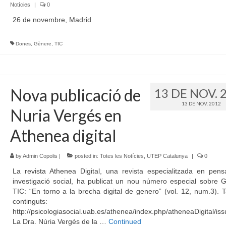
Notícies
|
0
26 de novembre, Madrid
Dones
,
Gènere
,
TIC
Nova publicació de
13 DE NOV. 
13 DE NOV. 2012
Nuria Vergés en
Athenea digital
by
Admin Copolis
|
posted in:
Totes les Notícies
,
UTEP Catalunya
|
0
La revista Athenea Digital, una revista especialitzada en pens
investigació social, ha publicat un nou número especial sobre 
TIC: “En torno a la brecha digital de genero” (vol. 12, num.3). 
continguts:
http://psicologiasocial.uab.es/athenea/index.php/atheneaDigital/is
La Dra. Núria Vergés de la …
Continued