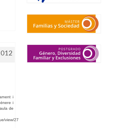
2012
ament i
Génere i
Taula de
sue/view/27