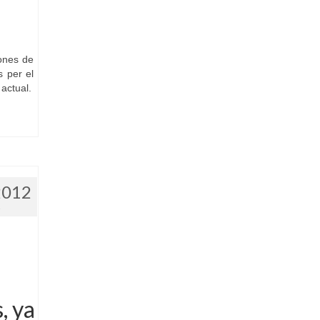
ones de
s per el
actual.
2012
2
, ya