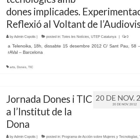
dones implicades. Experimentac
Reflexió al Voltant de l’Audiovi
by
Admin Copolis
|
posted in:
Totes les Notícies
,
UTEP Catalunya
|
0
a Telenoika, 18h, dissabte 15 desembre 2012 C/ Sant Pau, 58 
rAVal – Barcelona
arts
,
Dones
,
TIC
Jornada Dones i TIC
20 DE NOV. 
20 DE NOV. 2012
a l’Institut de la
Dona
by
Admin Copolis
|
posted in:
Programa de Acción sobre Mujeres y Tecnologías
,