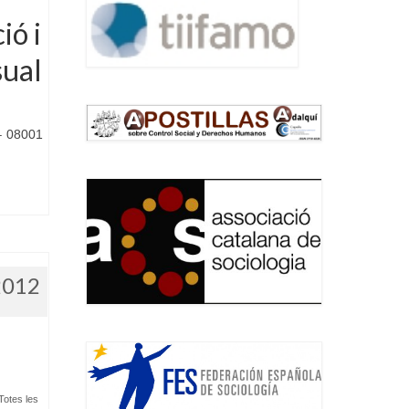
ió i
sual
– 08001
2012
Totes les