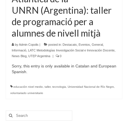
UNRN (Argentina): taller
Language:
de programació per a
alumnes de nivell mitjà
by
Admin Copolis
|
posted in:
Destacats
,
Eventos
,
General
,
Informació
,
LATC Metodologías Investigación Social e Innovación Docente
,
News Blog
,
UTEP Argentina
|
0
Sorry, this entry is only available in Catalan and European
Spanish.
educación nivel medio
,
taller
,
tecnologia
,
Universidad Nacional de Río Negro
,
voluntariado universitario
Search
for: