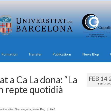
Formation
Transfer
Publications
News Blog
t a Ca La dona: “La
FEB 14 
FEB 14 20
 repte quotidià
 i famílies
,
Sin categoría
,
News Blog
|
0