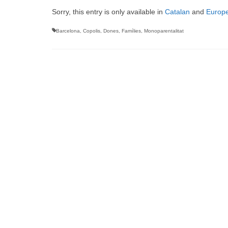
Sorry, this entry is only available in
Catalan
and
Europ
Barcelona
,
Copolis
,
Dones
,
Famílies
,
Monoparentalitat