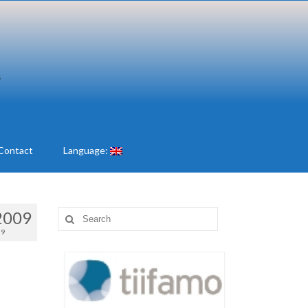
Contact
Language:
2009
Search
for:
09