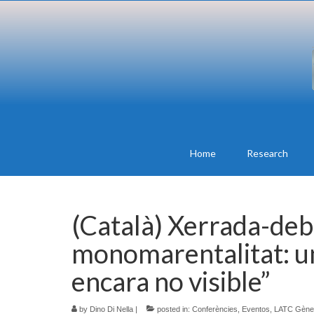
Home
Research
(Català) Xerrada-deba
monomarentalitat: un
encara no visible”
by
Dino Di Nella
|
posted in:
Conferències
,
Eventos
,
LATC Gènere