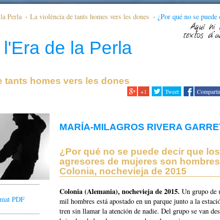
la Perla
La violència de tants homes vers les dones
¿Por qué no se puede 
s son hombres? Colonia, nochevieja de 2015
Aquí hi 
textos d'a
l'Era de la Perla
e tants homes vers les dones
+1
Tweet
Comparti
MARÍA-MILAGROS RIVERA GARRE
¿Por qué no se puede decir que los
agresores de mujeres son hombre
Colonia, nochevieja de 2015
Colonia (Alemania), nochevieja de 2015.
Un grupo de 
ormat PDF
mil hombres está apostado en un parque junto a la estaci
tren sin llamar la atención de nadie. Del grupo se van de