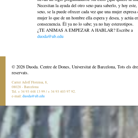
Necesitan la ayuda del otro sexo para saberlo, y hoy este, 
sexo, se la puede ofrecer cada vez que una mujer expresa
mujer lo que de un hombre ella espera y desea, y actúa e
consecuencia. Él ya no lo sabe; ya no hay estereotipos.
¿TE ANIMAS A EMPEZAR A HABLAR? Escribe a
duoda@ub.edu
© 2026 Duoda. Centre de Dones, Universitat de Barcelona, Tots els dre
reservats.
Carrer Adolf Florensa, 8,
08028 - Barcelona
Tel. + 34 93 448 13 99 / + 34 93 403 97 92.
e-mail:
duoda@ub.edu