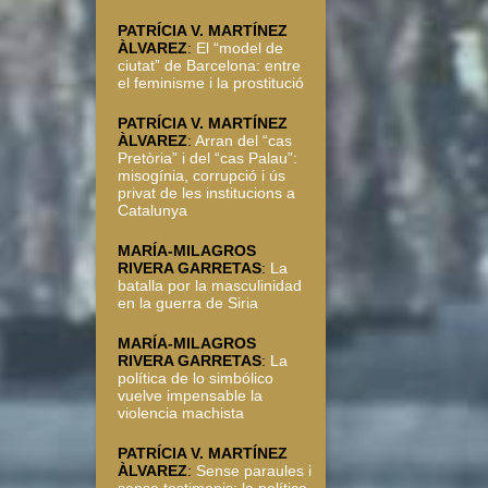
PATRÍCIA V. MARTÍNEZ
ÀLVAREZ
:
El “model de
ciutat” de Barcelona: entre
el feminisme i la prostitució
PATRÍCIA V. MARTÍNEZ
ÀLVAREZ
:
Arran del “cas
Pretòria” i del “cas Palau”:
misogínia, corrupció i ús
privat de les institucions a
Catalunya
MARÍA-MILAGROS
RIVERA GARRETAS
:
La
batalla por la masculinidad
en la guerra de Siria
MARÍA-MILAGROS
RIVERA GARRETAS
:
La
política de lo simbólico
vuelve impensable la
violencia machista
PATRÍCIA V. MARTÍNEZ
ÀLVAREZ
:
Sense paraules i