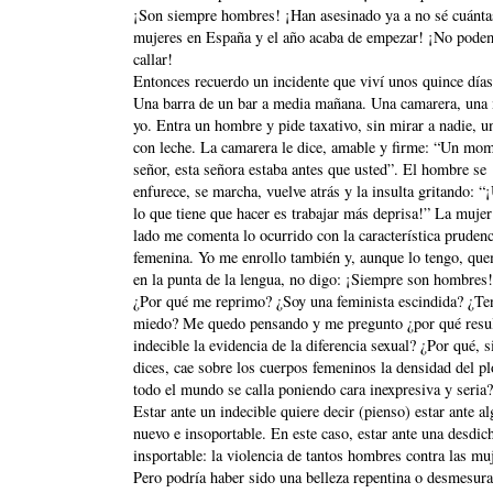
¡Son siempre hombres! ¡Han asesinado ya a no sé cuánta
mujeres en España y el año acaba de empezar! ¡No pode
callar!
Entonces recuerdo un incidente que viví unos quince días
Una barra de un bar a media mañana. Una camarera, una
yo. Entra un hombre y pide taxativo, sin mirar a nadie, u
con leche. La camarera le dice, amable y firme: “Un mo
señor, esta señora estaba antes que usted”. El hombre se
enfurece, se marcha, vuelve atrás y la insulta gritando: “
lo que tiene que hacer es trabajar más deprisa!” La mujer
lado me comenta lo ocurrido con la característica prudenc
femenina. Yo me enrollo también y, aunque lo tengo, qu
en la punta de la lengua, no digo: ¡Siempre son hombres!
¿Por qué me reprimo? ¿Soy una feminista escindida? ¿Te
miedo? Me quedo pensando y me pregunto ¿por qué resu
indecible la evidencia de la diferencia sexual? ¿Por qué, si
dices, cae sobre los cuerpos femeninos la densidad del p
todo el mundo se calla poniendo cara inexpresiva y seria?
Estar ante un indecible quiere decir (pienso) estar ante al
nuevo e insoportable. En este caso, estar ante una desdic
insportable: la violencia de tantos hombres contra las mu
Pero podría haber sido una belleza repentina o desmesura