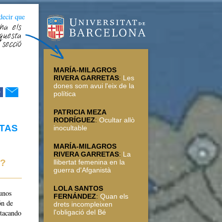
decir que
ha els
questa
secció
MARÍA-MILAGROS
RIVERA GARRETAS
:
Les
dones som avui l'eix de la
r
política
PATRICIA MEZA
RODRÍGUEZ
:
Ocultar allò
TAS
inocultable
MARÍA-MILAGROS
RIVERA GARRETAS
:
La
s?
llibertat femenina en la
guerra d'Afganistà
LOLA SANTOS
unos
FERNÁNDEZ
:
Quan els
ón de
drets incompleixen
l'obligació del Bé
stacando