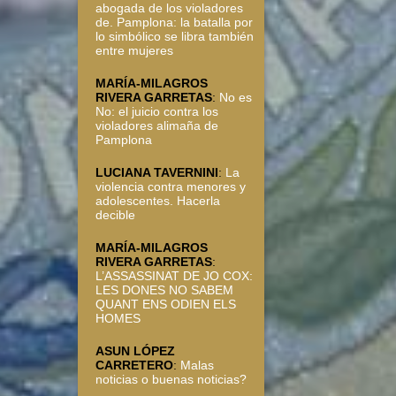
abogada de los violadores
de. Pamplona: la batalla por
lo simbólico se libra también
entre mujeres
MARÍA-MILAGROS
RIVERA GARRETAS
:
No es
No: el juicio contra los
violadores alimaña de
Pamplona
LUCIANA TAVERNINI
:
La
violencia contra menores y
adolescentes. Hacerla
decible
MARÍA-MILAGROS
RIVERA GARRETAS
:
L’ASSASSINAT DE JO COX:
LES DONES NO SABEM
QUANT ENS ODIEN ELS
HOMES
ASUN LÓPEZ
CARRETERO
:
Malas
noticias o buenas noticias?