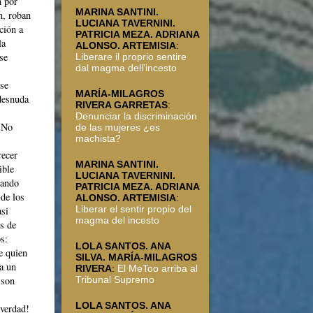
n por
MARINA SANTINI.
n, roban
LUCIANA TAVERNINI.
ción a
PATRICIA MEZA. ADRIANA
la
ALONSO. ARTEMISIA
:
se
Liberare il proprio sentire
dal magma dell’incesto
se
MARÍA-MILAGROS
 desnuda
RIVERA GARRETAS
:
Denunciar la discriminación
¡¡No
de las mujeres ¿es
machista?
recer
MARINA SANTINI.
ible
LUCIANA TAVERNINI.
cando
PATRICIA MEZA. ADRIANA
de los
ALONSO. ARTEMISIA
:
Liberar el sentir propio del
asi
magma del incesto
os de
s:
LOLA SANTOS. ANA
e quien
SILVA. MARÍA-MILAGROS
pa un
RIVERA
:
El MeToo arriba al
Tribunal Supremo
 son
LOLA SANTOS. ANA
 verdad!