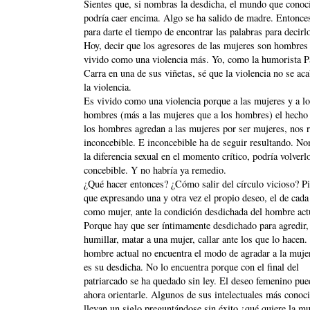
Sientes que, si nombras la desdicha, el mundo que conocí
podría caer encima. Algo se ha salido de madre. Entonces
para darte el tiempo de encontrar las palabras para decirl
Hoy, decir que los agresores de las mujeres son hombres
vivido como una violencia más. Yo, como la humorista P
Carra en una de sus viñetas, sé que la violencia no se ac
la violencia.
Es vivido como una violencia porque a las mujeres y a l
hombres (más a las mujeres que a los hombres) el hecho
los hombres agredan a las mujeres por ser mujeres, nos r
inconcebible. E inconcebible ha de seguir resultando. N
la diferencia sexual en el momento crítico, podría volverl
concebible. Y no habría ya remedio.
¿Qué hacer entonces? ¿Cómo salir del círculo vicioso? P
que expresando una y otra vez el propio deseo, el de cad
como mujer, ante la condición desdichada del hombre act
Porque hay que ser íntimamente desdichado para agredir,
humillar, matar a una mujer, callar ante los que lo hacen.
hombre actual no encuentra el modo de agradar a la mujer
es su desdicha. No lo encuentra porque con el final del
patriarcado se ha quedado sin ley. El deseo femenino pue
ahora orientarle. Algunos de sus intelectuales más conoc
llevan un siglo preguntándose sin éxito ¿qué quiere la mu