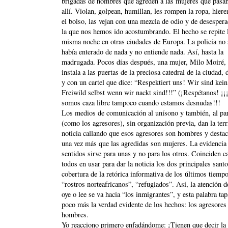
brigadas de hombres que agreden a las mujeres que pasa
allí. Violan, golpean, humillan, les rompen la ropa, hiere
el bolso, las vejan con una mezcla de odio y de desespera
la que nos hemos ido acostumbrando. El hecho se repite 
misma noche en otras ciudades de Europa. La policía no 
había enterado de nada y no entiende nada. Así, hasta la
madrugada. Pocos días después, una mujer, Milo Moiré, 
instala a las puertas de la preciosa catedral de la ciudad,
y con un cartel que dice: “Respektiert uns! Wir sind kein
Freiwild selbst wenn wir nackt sind!!!” (¡Respétanos! ¡
somos caza libre tampoco cuando estamos desnudas!!!
Los medios de comunicación al unísono y también, al pa
(como los agresores), sin organización previa, dan la terr
noticia callando que esos agresores son hombres y desta
una vez más que las agredidas son mujeres. La evidencia 
sentidos sirve para unas y no para los otros. Coinciden c
todos en usar para dar la noticia los dos principales sant
cobertura de la retórica informativa de los últimos tiempo
“rostros norteafricanos”, “refugiados”. Así, la atención d
oye o lee se va hacia “los inmigrantes”, y esta palabra ta
poco más la verdad evidente de los hechos: los agresores
hombres.
Yo reacciono primero enfadándome: ¡Tienen que decir la