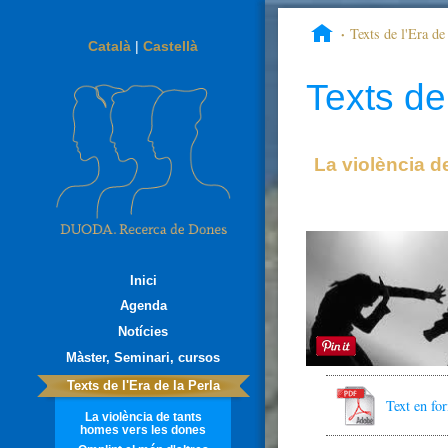
Texts de l'Era de 
Català
|
Castellà
los agresores de mujere
Texts de 
La violència d
Inici
Agenda
Notícies
Màster, Seminari, cursos
Texts de l'Era de la Perla
Text en f
La violència de tants
homes vers les dones