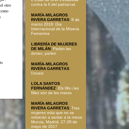
contra la fi del patriarcat
el otro
 como
MARÍA-MILAGROS
n
RIVERA GARRETAS
:
8 de
marzo 2018: Día
Internacional de la Miseria
Femenina
LIBRERÍA DE MUJERES
DE MILÁN
:
Parlen les
dones, parlen
ts
MARÍA-MILAGROS
RIVERA GARRETAS
:
l'incest
LOLA SANTOS
FERNÁNDEZ
:
Els fills i les
filles són de les mares
MARÍA-MILAGROS
RIVERA GARRETAS
:
Tres
mujeres más que no se
volverán a sentar a la mesa:
Murcia, Madrid, 27-28 de
mayo de 2017