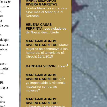
MARÍA-MILAGROS
as se te
RIVERA GARRETAS
:
 callas
Contra Manadas y maridos
o.
sirve más el Amor que el
 es
Derecho
at
HELENA CASAS
aba con
PERPINYÀ
:
Los violadores
de Noa al descubierto
os
 de que
MARÍA-MILAGROS
esulta
RIVERA GARRETAS
:
Matar
ombrar
mujeres no conmueve a los
hombres, el terrorismo sí.
o
Utrecht 18/3/2019
ienso
1
BARBARA VERZINI
:
Pasió
a mujer
ual.
MARÍA-MILAGROS
RIVERA GARRETAS
:
¿Es
 El
ya impensable la violencia
masculina contra las
: esta
mujeres?
de
MARÍA-MILAGROS
idos
RIVERA GARRETAS
:
jer?
L'Estat de Dret s'estavella