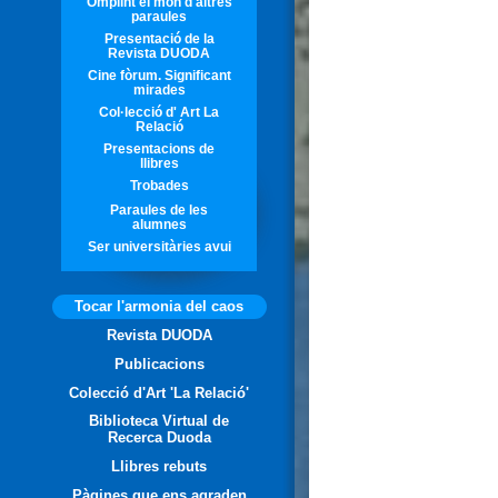
Omplint el món d'altres
paraules
Presentació de la
Revista DUODA
Cine fòrum. Significant
mirades
Col·lecció d' Art La
Relació
Presentacions de
llibres
Trobades
Paraules de les
alumnes
Ser universitàries avui
Tocar l'armonia del caos
Revista DUODA
Publicacions
Colecció d'Art 'La Relació'
Biblioteca Virtual de
Recerca Duoda
Llibres rebuts
Pàgines que ens agraden