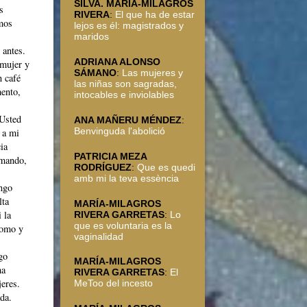
SILVA. MARÍA-MILAGROS
s
RIVERA
:
El que ha de estar
mos
lejos es él: magistrados y
maridos
 antes.
ADRIANA ALONSO
 mujer y
SÁMANO
:
Las mujeres y
n café
las niñas son sagradas,
mento,
intocables e inviolables
¡Usted
ANA MAÑERU MÉNDEZ
:
Benvinguda l'abolició
 a mi
ia
PATRICIA MEZA
emando,
RODRÍGUEZ
:
Que es quedi
amb mi la teva essència
ngo
lta
MARÍA-MILAGROS
 la
RIVERA GARRETAS
:
Lo
que es voluntaria es la
lomo y
vaginalidad
go
MARÍA-MILAGROS
ha
RIVERA GARRETAS
:
El
jeres.
MeToo del incesto
da.