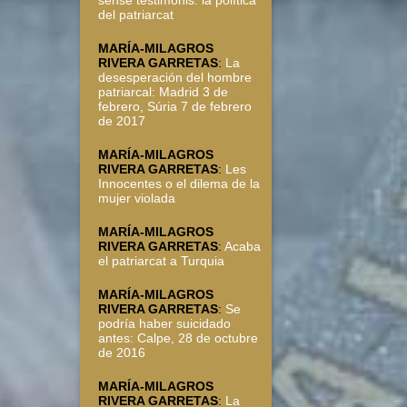
sense testimonis: la política
del patriarcat
MARÍA-MILAGROS
RIVERA GARRETAS
:
La
desesperación del hombre
patriarcal: Madrid 3 de
febrero, Súria 7 de febrero
de 2017
MARÍA-MILAGROS
RIVERA GARRETAS
:
Les
Innocentes o el dilema de la
mujer violada
MARÍA-MILAGROS
RIVERA GARRETAS
:
Acaba
el patriarcat a Turquia
MARÍA-MILAGROS
RIVERA GARRETAS
:
Se
podría haber suicidado
antes: Calpe, 28 de octubre
de 2016
MARÍA-MILAGROS
RIVERA GARRETAS
:
La