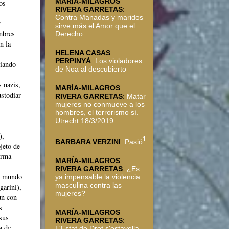
MARÍA-MILAGROS
os
RIVERA GARRETAS
:
Contra Manadas y maridos
y
sirve más el Amor que el
ombres
Derecho
n la
HELENA CASAS
PERPINYÀ
:
Los violadores
biando
de Noa al descubierto
 nazis,
MARÍA-MILAGROS
ustodiar
RIVERA GARRETAS
:
Matar
mujeres no conmueve a los
hombres, el terrorismo sí.
Utrecht 18/3/2019
),
1
BARBARA VERZINI
:
Pasió
jeto de
irma
MARÍA-MILAGROS
RIVERA GARRETAS
:
¿Es
el mundo
ya impensable la violencia
masculina contra las
garini),
mujeres?
ún con
s
MARÍA-MILAGROS
 sus
RIVERA GARRETAS
:
a de
L'Estat de Dret s'estavella