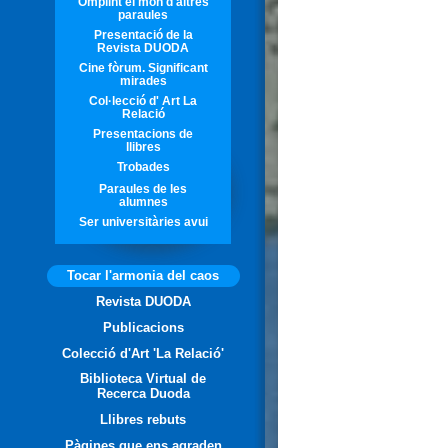
Omplint el món d'altres
paraules
Presentació de la
Revista DUODA
Cine fòrum. Significant
mirades
Col·lecció d' Art La
Relació
Presentacions de
llibres
Trobades
Paraules de les
alumnes
Ser universitàries avui
Tocar l'armonia del caos
Revista DUODA
Publicacions
Colecció d'Art 'La Relació'
Biblioteca Virtual de
Recerca Duoda
Llibres rebuts
Pàgines que ens agraden