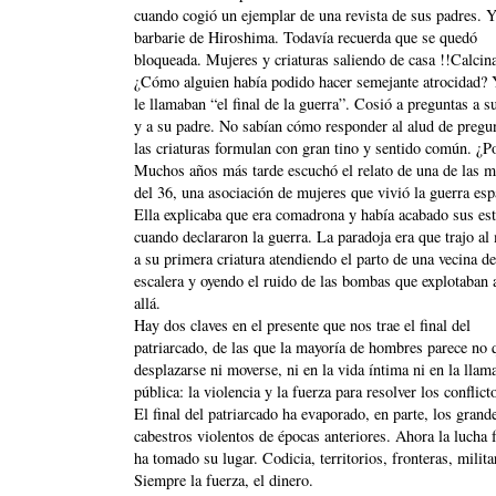
cuando cogió un ejemplar de una revista de sus padres. Y
barbarie de Hiroshima. Todavía recuerda que se quedó
bloqueada. Mujeres y criaturas saliendo de casa !!Calcin
¿Cómo alguien había podido hacer semejante atrocidad? 
le llamaban “el final de la guerra”. Cosió a preguntas a 
y a su padre. No sabían cómo responder al alud de pregu
las criaturas formulan con gran tino y sentido común. ¿P
Muchos años más tarde escuchó el relato de una de las m
del 36, una asociación de mujeres que vivió la guerra esp
Ella explicaba que era comadrona y había acabado sus es
cuando declararon la guerra. La paradoja era que trajo a
a su primera criatura atendiendo el parto de una vecina de
escalera y oyendo el ruido de las bombas que explotaban 
allá.
Hay dos claves en el presente que nos trae el final del
patriarcado, de las que la mayoría de hombres parece no 
desplazarse ni moverse, ni en la vida íntima ni en la llam
pública: la violencia y la fuerza para resolver los conflict
El final del patriarcado ha evaporado, en parte, los grand
cabestros violentos de épocas anteriores. Ahora la lucha 
ha tomado su lugar. Codicia, territorios, fronteras, militar
Siempre la fuerza, el dinero.