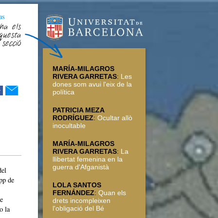
as
ha els
questa
secció
MARÍA-MILAGROS
RIVERA GARRETAS
:
Les
dones som avui l'eix de la
r
política
PATRICIA MEZA
RODRÍGUEZ
:
Ocultar allò
inocultable
MARÍA-MILAGROS
RIVERA GARRETAS
:
La
llibertat femenina en la
guerra d'Afganistà
del
pp de
LOLA SANTOS
FERNÁNDEZ
:
Quan els
le
drets incompleixen
l'obligació del Bé
o la