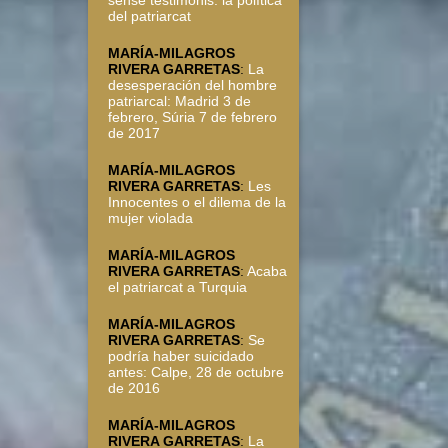
sense testimonis: la política
del patriarcat
MARÍA-MILAGROS
RIVERA GARRETAS
:
La
desesperación del hombre
patriarcal: Madrid 3 de
febrero, Súria 7 de febrero
de 2017
MARÍA-MILAGROS
RIVERA GARRETAS
:
Les
Innocentes o el dilema de la
mujer violada
MARÍA-MILAGROS
RIVERA GARRETAS
:
Acaba
el patriarcat a Turquia
MARÍA-MILAGROS
RIVERA GARRETAS
:
Se
podría haber suicidado
antes: Calpe, 28 de octubre
de 2016
MARÍA-MILAGROS
RIVERA GARRETAS
:
La