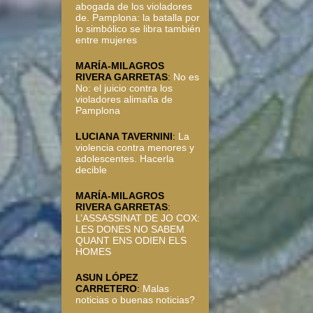
abogada de los violadores
de. Pamplona: la batalla por
lo simbólico se libra también
entre mujeres
MARÍA-MILAGROS
RIVERA GARRETAS
:
No es
No: el juicio contra los
violadores alimaña de
Pamplona
LUCIANA TAVERNINI
:
La
violencia contra menores y
adolescentes. Hacerla
decible
MARÍA-MILAGROS
RIVERA GARRETAS
:
L’ASSASSINAT DE JO COX:
LES DONES NO SABEM
QUANT ENS ODIEN ELS
HOMES
ASUN LÓPEZ
CARRETERO
:
Malas
noticias o buenas noticias?