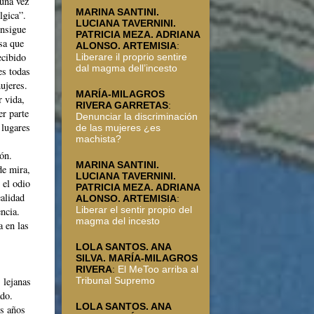
 una vez
MARINA SANTINI.
lgica”.
LUCIANA TAVERNINI.
onsigue
PATRICIA MEZA. ADRIANA
nsa que
ALONSO. ARTEMISIA
:
ecibido
Liberare il proprio sentire
dal magma dell’incesto
es todas
ujeres.
MARÍA-MILAGROS
r vida,
RIVERA GARRETAS
:
er parte
Denunciar la discriminación
 lugares
de las mujeres ¿es
machista?
ón.
MARINA SANTINI.
de mira,
LUCIANA TAVERNINI.
 el odio
PATRICIA MEZA. ADRIANA
alidad
ALONSO. ARTEMISIA
:
Liberar el sentir propio del
ncia.
magma del incesto
a en las
LOLA SANTOS. ANA
SILVA. MARÍA-MILAGROS
RIVERA
:
El MeToo arriba al
Tribunal Supremo
 lejanas
ado.
LOLA SANTOS. ANA
is años