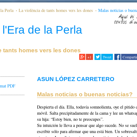
la Perla
La violència de tants homes vers les dones
Malas noticias o buen
Aquí hi 
textos d'a
l'Era de la Perla
e tants homes vers les dones
+1
Tweet
Comparti
ASUN LÓPEZ CARRETERO
ormat PDF
Malas noticias o buenas noticias?
Despierta el día. Ella, todavía somnolienta, oye el pitido 
móvil. Salta precipitadamente de la cama y lee un whatsa
su hija: “Estoy bien, no te preocupes”.
Su intuición le lleva a pensar que algo sucede. No se sue
escribir sólo para afirmar que una está bien. Un sobresalt