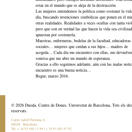
estar en el mundo que se aleja de la destrucción.
Las mujeres entendemos la política como sostener la vida
día, buscando invenciones simbólicas que ponen en el m
otras realidades. Realidades a veces ocultas con tanta vio
pero que son en verdad las que hacen la vida sea civiliza
apuestan por sostenerla.
Maestras, enfermeras, bedelas de la facultad, educadoras
sociales… mujeres que cuidan a sus hijos… madres de
acogida… Cada día me encuentro con ellas, me devuelve
sonrisa que me abre un mundo de esperanza.
Gracias a ello seguimos adelante, aún con las malas notic
encuentro es una buena noticia…
Begur, marzo 2016.
© 2026 Duoda. Centre de Dones, Universitat de Barcelona, Tots els dre
reservats.
Carrer Adolf Florensa, 8,
08028 - Barcelona
Tel. + 34 93 448 13 99 / + 34 93 403 97 92.