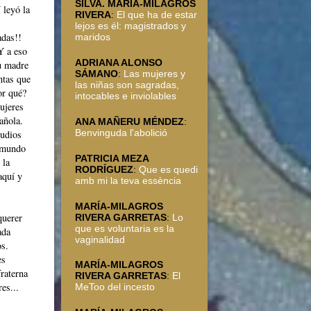
SILVA. MARÍA-MILAGROS
 leyó la
RIVERA
:
El que ha de estar
lejos es él: magistrados y
adas!!
maridos
Y a eso
ADRIANA ALONSO
su madre
SÁMANO
:
Las mujeres y
ntas que
las niñas son sagradas,
or qué?
intocables e inviolables
ujeres
añola.
ANA MAÑERU MÉNDEZ
:
Benvinguda l'abolició
tudios
l mundo
PATRICIA MEZA
 la
RODRÍGUEZ
:
Que es quedi
aquí y
amb mi la teva essència
MARÍA-MILAGROS
querer
RIVERA GARRETAS
:
Lo
que es voluntaria es la
ada
vaginalidad
os.
es
MARÍA-MILAGROS
fraterna
RIVERA GARRETAS
:
El
es...
MeToo del incesto