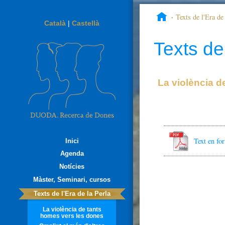
Texts de l'Era de 
Català
|
Castellà
noticias?
Texts de 
La violència d
Text en f
Inici
Agenda
Notícies
Màster, Seminari, cursos
Texts de l'Era de la Perla
La violència de tants
homes vers les dones