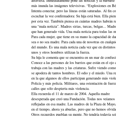
atraviesa. Inmediatamente pone las noticias y la barbarie
más inunda las imágenes televisivas. “Explosiones en Bé
Intenta conectar, pero las líneas están saturadas. Al fin c
escuchar la voz confirmadora: Su hija está bien. Ella pie
por esta vez. También piensa en cuántas madres habrán r
una “mala noticia”. Madres sirias, turcas, belgas... Madr
que han generado vida. Una mala noticia para todas las m
Para cada mujer, que tiene en su mano la capacidad de da
sea o no sea madre. Para cada una de nosotras en cualqui
del mundo. Es una mala noticia cada vez que en distintos
unos y otros hombres utilizan la fuerza.
Su hija le comenta que se encuentra en un mar de confusi
Conoce a las persones de los barrios que están en el ojo 
trabaja con las madres y las criaturas. Sufre viendo como
se apodera de tantos hombres. El odio y el miedo. Una re
en la que algunos de ellos participan generando más viole
Policía y más policía. Militares, una ostentación de fuerz
calles que sólo despierta más violencia.
Ella recuerda el 11 de marzo de 2004. Aquella madre
desesperada que creó una Fundación. Todas nos veíamos
reflejadas en esa madre. Las madres de la Plaza de Mayo,
en el tiempo, ahora ya abuelas, pero que no hemos olvid
Otros recuerdos pueblan su mente. No tendría todavía se