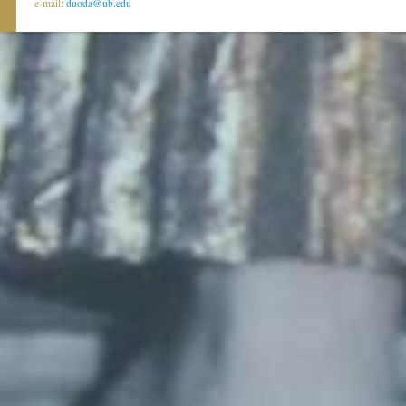
e-mail:
duoda@ub.edu