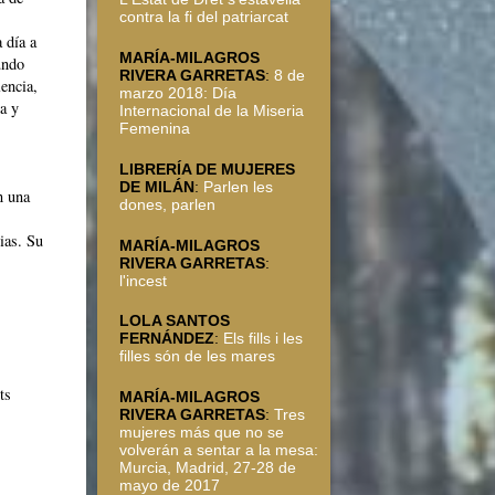
contra la fi del patriarcat
 día a
MARÍA-MILAGROS
undo
RIVERA GARRETAS
:
8 de
lencia,
marzo 2018: Día
da y
Internacional de la Miseria
Femenina
LIBRERÍA DE MUJERES
DE MILÁN
:
Parlen les
n una
dones, parlen
ias. Su
MARÍA-MILAGROS
RIVERA GARRETAS
:
l'incest
LOLA SANTOS
FERNÁNDEZ
:
Els fills i les
filles són de les mares
ts
MARÍA-MILAGROS
RIVERA GARRETAS
:
Tres
mujeres más que no se
volverán a sentar a la mesa:
Murcia, Madrid, 27-28 de
mayo de 2017