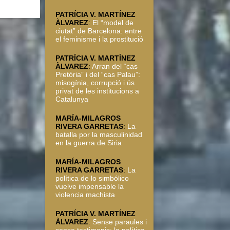
PATRÍCIA V. MARTÍNEZ
ÀLVAREZ
:
El “model de
ciutat” de Barcelona: entre
el feminisme i la prostitució
PATRÍCIA V. MARTÍNEZ
ÀLVAREZ
:
Arran del “cas
Pretòria” i del “cas Palau”:
misogínia, corrupció i ús
privat de les institucions a
Catalunya
MARÍA-MILAGROS
RIVERA GARRETAS
:
La
batalla por la masculinidad
en la guerra de Siria
MARÍA-MILAGROS
RIVERA GARRETAS
:
La
política de lo simbólico
vuelve impensable la
violencia machista
PATRÍCIA V. MARTÍNEZ
ÀLVAREZ
:
Sense paraules i