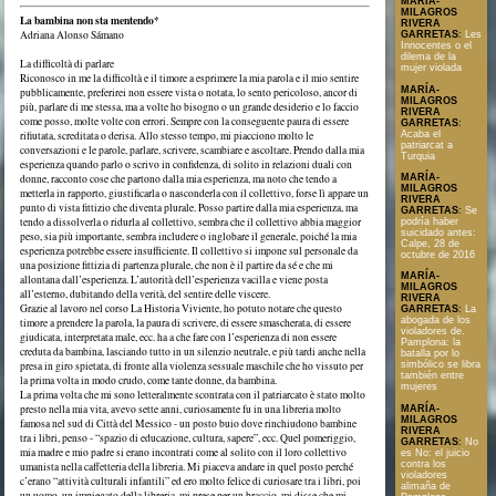
MARÍA-
MILAGROS
La bambina non sta mentendo*
RIVERA
Adriana Alonso Sámano
GARRETAS
:
Les
Innocentes o el
dilema de la
La difficoltà di parlare
mujer violada
Riconosco in me la difficoltà e il timore a esprimere la mia parola e il mio sentire
MARÍA-
pubblicamente, preferirei non essere vista o notata, lo sento pericoloso, ancor di
MILAGROS
più, parlare di me stessa, ma a volte ho bisogno o un grande desiderio e lo faccio
RIVERA
come posso, molte volte con errori. Sempre con la conseguente paura di essere
GARRETAS
:
Acaba el
rifiutata, screditata o derisa. Allo stesso tempo, mi piacciono molto le
patriarcat a
conversazioni e le parole, parlare, scrivere, scambiare e ascoltare. Prendo dalla mia
Turquia
esperienza quando parlo o scrivo in confidenza, di solito in relazioni duali con
MARÍA-
donne, racconto cose che partono dalla mia esperienza, ma noto che tendo a
MILAGROS
metterla in rapporto, giustificarla o nasconderla con il collettivo, forse lì appare un
RIVERA
punto di vista fittizio che diventa plurale. Posso partire dalla mia esperienza, ma
GARRETAS
:
Se
tendo a dissolverla o ridurla al collettivo, sembra che il collettivo abbia maggior
podría haber
suicidado antes:
peso, sia più importante, sembra includere o inglobare il generale, poiché la mia
Calpe, 28 de
esperienza potrebbe essere insufficiente. Il collettivo si impone sul personale da
octubre de 2016
una posizione fittizia di partenza plurale, che non è il partire da sé e che mi
MARÍA-
allontana dall’esperienza. L’autorità dell’esperienza vacilla e viene posta
MILAGROS
all’esterno, dubitando della verità, del sentire delle viscere.
RIVERA
Grazie al lavoro nel corso La Historia Viviente, ho potuto notare che questo
GARRETAS
:
La
abogada de los
timore a prendere la parola, la paura di scrivere, di essere smascherata, di essere
violadores de.
giudicata, interpretata male, ecc. ha a che fare con l’esperienza di non essere
Pamplona: la
creduta da bambina, lasciando tutto in un silenzio neutrale, e più tardi anche nella
batalla por lo
presa in giro spietata, di fronte alla violenza sessuale maschile che ho vissuto per
simbólico se libra
también entre
la prima volta in modo crudo, come tante donne, da bambina.
mujeres
La prima volta che mi sono letteralmente scontrata con il patriarcato è stato molto
presto nella mia vita, avevo sette anni, curiosamente fu in una libreria molto
MARÍA-
MILAGROS
famosa nel sud di Città del Messico - un posto buio dove rinchiudono bambine
RIVERA
tra i libri, penso - “spazio di educazione, cultura, sapere”, ecc. Quel pomeriggio,
GARRETAS
:
No
mia madre e mio padre si erano incontrati come al solito con il loro collettivo
es No: el juicio
contra los
umanista nella caffetteria della libreria. Mi piaceva andare in quel posto perché
violadores
c’erano “attività culturali infantili” ed ero molto felice di curiosare tra i libri, poi
alimaña de
un uomo, un impiegato della libreria, mi prese per un braccio, mi disse che mi