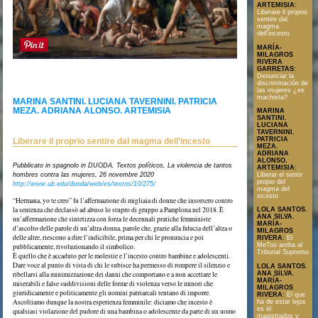
ARTEMISIA
:
Liberare il proprio
sentire dal
magma
dell’incesto
MARÍA-
MILAGROS
RIVERA
GARRETAS
:
Denunciar la
discriminación de
Text en format PDF
las mujeres ¿es
machista?
MARINA SANTINI. LUCIANA TAVERNINI. PATRICIA
MEZA. ADRIANA ALONSO. ARTEMISIA
MARINA
SANTINI.
LUCIANA
TAVERNINI.
PATRICIA
Liberare il proprio sentire dal magma dell’incesto
MEZA.
ADRIANA
ALONSO.
Pubblicato in spagnolo in DUODA, Textos políticos, La violencia de tantos
ARTEMISIA
:
Liberar el sentir
hombres contra las mujeres, 26 novembre 2020
propio del
http://www.ub.edu/duoda/web/es/textos/10/275/
magma del
incesto
“Hermana, yo te creo” fu l’affermazione di migliaia di donne che insorsero contro
la sentenza che declassò ad abuso lo stupro di gruppo a Pamplona nel 2018. È
LOLA SANTOS.
ANA SILVA.
un’affermazione che sintetizza con forza le decennali pratiche femministe
MARÍA-
d’ascolto delle parole di un’altra donna, parole che, grazie alla fiducia dell’altra o
MILAGROS
delle altre, riescono a dire l’indicibile, prima per chi le pronuncia e poi
RIVERA
:
El
MeToo arriba al
pubblicamente, rivoluzionando il simbolico.
Tribunal Supremo
È quello che è accaduto per le molestie e l’incesto contro bambine e adolescenti.
Dare voce al punto di vista di chi le subisce ha permesso di rompere il silenzio e
LOLA SANTOS.
ANA SILVA.
ribellarsi alla minimizzazione dei danni che comportano e a non accettare le
MARÍA-
miserabili e false suddivisioni delle forme di violenza verso le minori che
MILAGROS
giuridicamente e politicamente gli uomini patriarcali tentano di imporre.
RIVERA
:
El que
Ascoltiamo dunque la nostra esperienza femminile: diciamo che incesto è
ha de estar lejos
es él:
qualsiasi violazione del pudore di una bambina o adolescente da parte di un uomo
magistrados y