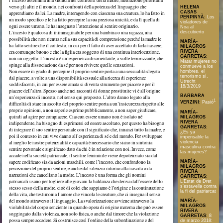
l’incesto determina una sfiducia nei confronti della madre, mediazione prioritaria
verso gli altri e il mondo, nei confronti della potenza del linguaggio che
HELENA
CASAS
apprendiamo da lei. La madre, interagendo con ciascuna sua creatura, lo ha fatto in
PERPINYÀ
:
Los
un modo specifico e le ha fatto percepire la sua preziosa unicità, e da lì quella di
violadores de
ogni essere umano, le ha insegnato l’attenzione al sentire originario.
Noa al
descubierto
L’incesto è qualcosa di inimmaginabile per una bambina o una ragazza, una
possibilità che non rientra nella sua capacità di comprensione perché la madre le
MARÍA-
ha fatto sentire che il contesto, in cui per il fatto di aver accettato di farla nascere,
MILAGROS
RIVERA
era comunque buono e che la figlia era soggetto di una continua interlocuzione,
GARRETAS
:
non un oggetto. L’incesto è un’esperienza disorientante, a volte terrorizzante, che
Matar mujeres no
spinge alla dissociazione da sé per non rivivere quelle sensazioni.
conmueve a los
Non essere in grado di percepire il proprio sentire porta a una sessualità slegata
hombres, el
terrorismo sí.
dal piacere, a volte a una disponibilità sessuale alla ricerca di esperienze
Utrecht
soddisfacenti, in cui per essere amata si diventa strumento per piacere e per il
18/3/2019
piacere dell’altro. Spesso anche nei racconti di donne prostituite vi è all’origine
BARBARA
un’esperienza di incesto, nel senso qui proposto. L’altro danno legato alla
1
VERZINI
:
Pasió
difficoltà di stare in ascolto del proprio sentire porta a un’insicurezza rispetto alle
proprie opinioni, a non saperle esprime pubblicamente, a non saper giudicare,
MARÍA-
quindi ad agire per compiacere. Ciascun essere umano non è isolato né
MILAGROS
RIVERA
indipendente, ha bisogno di esprimersi ed essere ascoltato, per questo ha bisogno
GARRETAS
:
di integrare il suo sentire personale con il significato che, innanzi tutto la madre, e
¿Es ya
poi il contesto in cui vive danno all’esperienza di sé e del mondo. Per sviluppare
impensable la
violencia
al meglio le nostre potenzialità e capacità è necessario che siano in sintonia
masculina contra
sentire personale e significato dato da chi è in relazione con noi. Invece, come
las mujeres?
accade nella società patriarcale, il sentire femminile viene depotenziato sia dal
MARÍA-
sapere codificato sia da azioni maschili, come l’incesto, che confondono la
MILAGROS
percezione del proprio sentire, e anche dal silenzio intorno alla nascita o da
RIVERA
narrazioni che cancellano la madre. L’incesto è una forma che gli uomini
GARRETAS
:
patriarcali usano per togliere alle giovani la baldanza che deriva dall’essere dello
L'Estat de Dret
s'estavella contra
stesso sesso della madre, cioè di colei che sappiamo è l’origine e la continuazione
la fi del patriarcat
della vita, che testimonia l’amore che vincola le creature, che ci insegna il senso
del mondo attraverso il linguaggio. La svalorizzazione avviene attraverso la
MARÍA-
MILAGROS
violabilità del corpo senziente in quando opera di origine materna che può essere
RIVERA
soggiogato dalla violenza, non solo fisica, o anche dal timore che la violazione
GARRETAS
:
8
possa sempre accadere. Si costruisce così l’ordine della subordinazione e del
de marzo 2018: