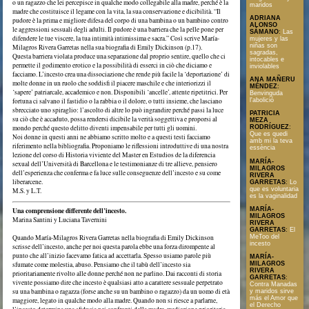
o un ragazzo che lei percepisce in qualche modo collegabile alla madre, perché è la
maridos
madre che costituisce il legame con la vita, la sua conservazione e dicibilità. “Il
ADRIANA
pudore è la prima e migliore difesa del corpo di una bambina o un bambino contro
ALONSO
le aggressioni sessuali degli adulti. Il pudore è una barriera che la pelle pone per
SÁMANO
:
Las
difendere le tue viscere, la tua intimità intimissima e sacra.” Così scrive María-
mujeres y las
niñas son
Milagros Rivera Garretas nella sua biografia di Emily Dickinson (p.17).
sagradas,
Questa barriera violata produce una separazione dal proprio sentire, quello che ci
intocables e
permette il godimento erotico e la possibilità di esserci in ciò che diciamo e
inviolables
facciamo. L’incesto crea una dissociazione che rende più facile la ‘deportazione’ di
ANA MAÑERU
molte donne in un ruolo che soddisfi il piacere maschile e che interiorizzi il
MÉNDEZ
:
‘sapere’ patriarcale, accademico e non. Disponibili ‘ancelle’, attente ripetitrici. Per
Benvinguda
fortuna ci salvano il fastidio o la rabbia o il dolore, o tutti insieme, che lasciano
l'abolició
sbrecciato uno spiraglio: l’ascolto di altre lo può ingrandire perché passi la luce
PATRICIA
su ciò che è accaduto, possa rendersi dicibile la verità soggettiva e proporsi al
MEZA
mondo perché questo delitto diventi impensabile per tutti gli uomini.
RODRÍGUEZ
:
Que es quedi
Noi donne in questi anni ne abbiamo scritto molto e a questi testi facciamo
amb mi la teva
riferimento nella bibliografia. Proponiamo le riflessioni introduttive di una nostra
essència
lezione del corso di Historia viviente del Master en Estudios de la diferencia
MARÍA-
sexual dell’Università di Barcellona e le testimonianze di tre allieve, pensiero
MILAGROS
dell’esperienza che conferma e fa luce sulle conseguenze dell’incesto e su come
RIVERA
liberarcene.
GARRETAS
:
Lo
que es voluntaria
M.S. y L.T.
es la vaginalidad
Una comprensione differente dell’incesto.
MARÍA-
MILAGROS
Marina Santini y Luciana Tavernini
RIVERA
GARRETAS
:
El
Quando María-Milagros Rivera Garretas nella biografia di Emily Dickinson
MeToo del
incesto
scrisse dell’incesto, anche per noi questa parola ebbe una forza dirompente al
punto che all’inizio facevamo fatica ad accettarla. Spesso usiamo parole più
MARÍA-
sfumate come molestia, abuso. Pensiamo che il tabù dell’incesto sia
MILAGROS
RIVERA
prioritariamente rivolto alle donne perché non ne parlino. Dai racconti di storia
GARRETAS
:
vivente possiamo dire che incesto è qualsiasi atto a carattere sessuale perpetrato
Contra Manadas
su una bambina o ragazza (forse anche su un bambino o ragazzo) da un uomo di età
y maridos sirve
más el Amor que
maggiore, legato in qualche modo alla madre. Quando non si riesce a parlarne,
el Derecho