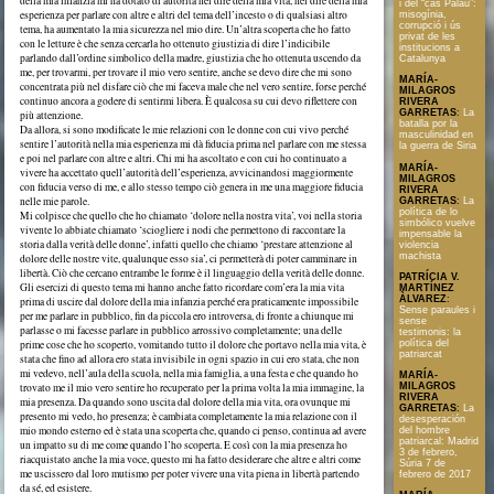
della mia infanzia mi ha dotato di autorità nel dire della mia vita, nel dire della mia
i del “cas Palau”:
esperienza per parlare con altre e altri del tema dell’incesto o di qualsiasi altro
misogínia,
corrupció i ús
tema, ha aumentato la mia sicurezza nel mio dire. Un’altra scoperta che ho fatto
privat de les
con le letture è che senza cercarla ho ottenuto giustizia di dire l’indicibile
institucions a
parlando dall’ordine simbolico della madre, giustizia che ho ottenuta uscendo da
Catalunya
me, per trovarmi, per trovare il mio vero sentire, anche se devo dire che mi sono
MARÍA-
concentrata più nel disfare ciò che mi faceva male che nel vero sentire, forse perché
MILAGROS
continuo ancora a godere di sentirmi libera. È qualcosa su cui devo riflettere con
RIVERA
GARRETAS
:
La
più attenzione.
batalla por la
Da allora, si sono modificate le mie relazioni con le donne con cui vivo perché
masculinidad en
sentire l’autorità nella mia esperienza mi dà fiducia prima nel parlare con me stessa
la guerra de Siria
e poi nel parlare con altre e altri. Chi mi ha ascoltato e con cui ho continuato a
MARÍA-
vivere ha accettato quell’autorità dell’esperienza, avvicinandosi maggiormente
MILAGROS
con fiducia verso di me, e allo stesso tempo ciò genera in me una maggiore fiducia
RIVERA
nelle mie parole.
GARRETAS
:
La
política de lo
Mi colpisce che quello che ho chiamato ‘dolore nella nostra vita’, voi nella storia
simbólico vuelve
vivente lo abbiate chiamato ‘sciogliere i nodi che permettono di raccontare la
impensable la
storia dalla verità delle donne’, infatti quello che chiamo ‘prestare attenzione al
violencia
machista
dolore delle nostre vite, qualunque esso sia’, ci permetterà di poter camminare in
libertà. Ciò che cercano entrambe le forme è il linguaggio della verità delle donne.
PATRÍCIA V.
Gli esercizi di questo tema mi hanno anche fatto ricordare com’era la mia vita
MARTÍNEZ
ÀLVAREZ
:
prima di uscire dal dolore della mia infanzia perché era praticamente impossibile
Sense paraules i
per me parlare in pubblico, fin da piccola ero introversa, di fronte a chiunque mi
sense
parlasse o mi facesse parlare in pubblico arrossivo completamente; una delle
testimonis: la
prime cose che ho scoperto, vomitando tutto il dolore che portavo nella mia vita, è
política del
patriarcat
stata che fino ad allora ero stata invisibile in ogni spazio in cui ero stata, che non
mi vedevo, nell’aula della scuola, nella mia famiglia, a una festa e che quando ho
MARÍA-
trovato me il mio vero sentire ho recuperato per la prima volta la mia immagine, la
MILAGROS
RIVERA
mia presenza. Da quando sono uscita dal dolore della mia vita, ora ovunque mi
GARRETAS
:
La
presento mi vedo, ho presenza; è cambiata completamente la mia relazione con il
desesperación
mio mondo esterno ed è stata una scoperta che, quando ci penso, continua ad avere
del hombre
patriarcal: Madrid
un impatto su di me come quando l’ho scoperta. E così con la mia presenza ho
3 de febrero,
riacquistato anche la mia voce, questo mi ha fatto desiderare che altre e altri come
Súria 7 de
me uscissero dal loro mutismo per poter vivere una vita piena in libertà partendo
febrero de 2017
da sé, ed esistere.