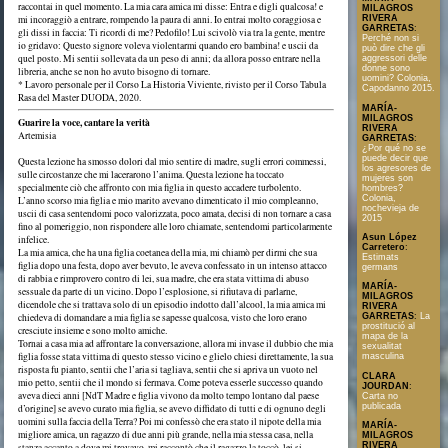
raccontai in quel momento. La mia cara amica mi disse: Entra e digli qualcosa! e
MILAGROS
mi incoraggiò a entrare, rompendo la paura di anni. Io entrai molto coraggiosa e
RIVERA
GARRETAS
:
gli dissi in faccia: Ti ricordi di me? Pedofilo! Lui scivolò via tra la gente, mentre
Perché non si
io gridavo: Questo signore voleva violentarmi quando ero bambina! e uscii da
può dire che gli
quel posto. Mi sentii sollevata da un peso di anni; da allora posso entrare nella
aggressori delle
donne sono
libreria, anche se non ho avuto bisogno di tornare.
uomini? Colonia,
* Lavoro personale per il Corso La Historia Viviente, rivisto per il Corso Tabula
Capodanno 2015.
Rasa del Master DUODA, 2020.
MARÍA-
MILAGROS
Guarire la voce, cantare la verità
RIVERA
Artemisia
GARRETAS
:
¿Por qué no se
puede decir que
Questa lezione ha smosso dolori dal mio sentire di madre, sugli errori commessi,
los agresores de
sulle circostanze che mi lacerarono l’anima. Questa lezione ha toccato
mujeres son
specialmente ciò che affronto con mia figlia in questo accadere turbolento.
hombres?
Colonia,
L’anno scorso mia figlia e mio marito avevano dimenticato il mio compleanno,
nochevieja de
uscii di casa sentendomi poco valorizzata, poco amata, decisi di non tornare a casa
2015
fino al pomeriggio, non rispondere alle loro chiamate, sentendomi particolarmente
Asun López
infelice.
Carretero
:
La mia amica, che ha una figlia coetanea della mia, mi chiamò per dirmi che sua
Estimats
figlia dopo una festa, dopo aver bevuto, le aveva confessato in un intenso attacco
germans
di rabbia e rimprovero contro di lei, sua madre, che era stata vittima di abuso
MARÍA-
sessuale da parte di un vicino. Dopo l’esplosione, si rifiutava di parlarne,
MILAGROS
dicendole che si trattava solo di un episodio indotto dall’alcool, la mia amica mi
RIVERA
chiedeva di domandare a mia figlia se sapesse qualcosa, visto che loro erano
GARRETAS
:
La
prostitució al
cresciute insieme e sono molto amiche.
mapa de la
Tornai a casa mia ad affrontare la conversazione, allora mi invase il dubbio che mia
sexualitat
figlia fosse stata vittima di questo stesso vicino e glielo chiesi direttamente, la sua
masculina
risposta fu pianto, sentii che l’aria si tagliava, sentii che si apriva un vuoto nel
CLARA
mio petto, sentii che il mondo si fermava. Come poteva esserle successo quando
JOURDAN
:
aveva dieci anni [NdT Madre e figlia vivono da molto tempo lontano dal paese
Carta no
publicada
d’origine] se avevo curato mia figlia, se avevo diffidato di tutti e di ognuno degli
uomini sulla faccia della Terra? Poi mi confessò che era stato il nipote della mia
MARÍA-
migliore amica, un ragazzo di due anni più grande, nella mia stessa casa, nella
MILAGROS
RIVERA
stanza accanto a dove mi trovavo, mi raccontò che il ragazzo la toccò, lei si