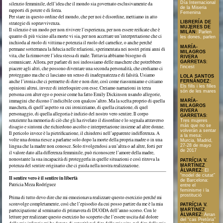
Día Internacional
silenzio femminile, dell’idea che il mondo sia governato esclusivamente da
de la Miseria
rapporti di potere e di forza.
Femenina
Per stare in questo ordine del mondo, che per noi è disordine, mettiamo in atto
LIBRERÍA DE
strategie di sopravvivenza.
MUJERES DE
Il silenzio è un modo per non rivivere l’esperienza, per non essere reificate che è
MILÁN
:
Parlen
quanto di più vicino alla morte vi sia, per non accettare un’interpretazione che ci
les dones, parlen
inchioda al ruolo di vittima e potenzia il ruolo del carnefice, o anche perché
MARÍA-
permane sotterranea la fiducia nelle relazioni, sperimentata nei nostri primi anni di
MILAGROS
vita, che fa rimuovere l’idea stessa di male. Tuttavia abbiamo bisogno di
RIVERA
comunicare. Allora, per parlare di noi indossiamo delle maschere che potrebbero
GARRETAS
:
l'incest
piacere agli altri, che possono diventare una seconda personalità, che crediamo ci
proteggano ma che ci lasciano un senso di inadeguatezza e di falsità. Usiamo
LOLA SANTOS
anche l’ironia che ci permette di dire e non dire, così come riassumiamo e citiamo
FERNÁNDEZ
:
Els fills i les filles
opinioni altrui, invece di interloquire con esse. Creiamo narrazioni in terza
són de les mares
persona con alter ego o poesie come ha fatto Emily Dickinson usando allegorie,
immagini che dicono l’indicibile con qualcos’altro. Ma la scelta proprio di quella
MARÍA-
MILAGROS
maschera, di quell’aspetto su cui ironizziamo, di quella citazione, di quel
RIVERA
personaggio, di quella allegoria è indizio del nostro vero sentire. Il corpo
GARRETAS
:
senziente ha memoria di ciò che gli ha rivelato il disordine e lo segnala attraverso
Tres mujeres
más que no se
disagio e sintomi che richiedono ascolto e interpretazione insieme ad altre donne.
volverán a sentar
Il pericolo invece è la pietrificazione, il chiudersi nell’apparente indifferenza. A
a la mesa:
volte una donna riesce a parlarne solo dopo la morte della propria madre o in una
Murcia, Madrid,
lingua che la madre non conosce. Solo rivolgendosi a un’altra o ad altre, forti per
27-28 de mayo
de 2017
il valore dato alla differenza femminile, può riconoscere l’amore della madre,
nonostante la sua incapacità di proteggerla in quelle situazioni e così ritrova la
PATRÍCIA V.
potenza del sentire originario che ci guida nella nostra realizzazione.
MARTÍNEZ
ÀLVAREZ
:
El
“model de ciutat”
Il sentire vero è il sentire in libertà
de Barcelona:
Patricia Meza Rodríguez
entre el
feminisme i la
prostitució
Prima di tutto devo dire che mi emozionava realizzare questo esercizio perché mi
sconvolge completamente, così che l’episodio da cui posso partire da me è la mia
PATRÍCIA V.
partecipazione al seminario di primavera di DUODA dell’anno scorso. Con le
MARTÍNEZ
ÀLVAREZ
:
Arran
letture per realizzare questo esercizio ho scoperto che l’essere uscita dal dolore
del “cas Pretòria”