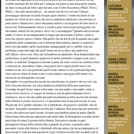
Pamplona
avrebbe mostrato dei bei libri per l’infanzia, mi portò in una zona molto remota,
LUCIANA
mi mise su una pila di libri e aprì davanti a me il libro Encuentra a Wally (Trova
TAVERNINI
:
La
Wally) - che odio ancora adesso -, mi spiegò che dovevo trovare l’allegro
violencia contra
menores y
personaggio annoiato tra mille disegni quasi identici, l’uomo era dietro di me,
adolescentes.
quando mi voltai mi resi conto che aveva i pantaloni abbassati e mi mostrava il
Hacerla decible
pene eretto e minaccioso, sentii una paura orribile e un disgusto che non riesco a
descrivere. Fortunatamente riuscii a correre a gran velocità per proteggermi con
MARÍA-
MILAGROS
mia madre, mentre lui mi gridava: dove vai, ti accompagno? Quando arrivai da mia
RIVERA
madre, le chiesi di accompagnarmi in bagno per raccontarle il delitto, come se
GARRETAS
:
fosse un segreto sporco e brutto. Ma quello che mi ferì di più fu quando mio papà
L’ASSASSINAT
DE JO COX:
arrabbiato andò a lamentarsi con il direttore della libreria, mentre io aspettavo
LES DONES NO
fuori con mia madre, molto spaventata, immaginando che ci sarebbe stato un
SABEM QUANT
problema a causa del male che quell’uomo mi aveva fatto, mio padre uscì
ENS ODIEN ELS
HOMES
dall’ufficio e disse solo: Dice che la bambina sta mentendo. Non dimenticherò mai
quella frase, in quel momento qualcosa di molto profondo si ruppe in me, era il
ASUN LÓPEZ
credito, il credermi. Scoppiai in lacrime e paura, mi sentii sola in un corridoio buio
CARRETERO
:
Malas noticias o
e senza uscite, miserabile e muta, senza poter dire o capire perché non si era
buenas noticias?
creduto in me, né si era giudicato quell’uomo, mentre io ero giudicata bugiarda,
oltre a dover vedere di fronte a me il volto malato e misogino dell’orrore e la
MARÍA-
MILAGROS
miseria di un delinquente sessuale.
RIVERA
Mia madre e la signorina dei pacchi mi consolavano, io giuravo che era vero, ma
GARRETAS
:
non c'era consolazione, era stata infranta la credibilità della mia esperienza.
Governar les
Uscimmo da quel luogo, mano nella mano con mia madre e mio padre, come se
vulves: la
tragèdia de
niente fosse successo, il viaggio di ritorno a casa fu particolarmente triste e
Carmen,
silenzioso; ora so che mio padre presentò una denuncia nella cassetta dei reclami
l'Antígona de la
della libreria il giorno successivo, e l’argomento non fu mai più toccato in casa.
sexualitat lliure
Ma per me, fu il grande schianto con il patriarcato, disgustoso e pedofilo, che mi
MARÍA-
ha detto: bugiarda! circondato da libri per l’infanzia. Non potei mai più mettermi i
MILAGROS
vestiti che indossavo quel giorno, divenni una bambina piena di paura. Quella
RIVERA
GARRETAS
:
La
ferita rimase bloccata ma sanguinava per molti anni. Il delinquente sessuale alcuni
violencia contra
anni dopo divenne il gestore della libreria. Non potevo entrare in quel
las mujeres no
presupposto luogo della cultura, fino a quando un giorno, a quindici anni,
es una lacra
social
passando vicino alla libreria e chiedendo alla mia amica, che mi accompagnava, di
attraversare il viale per non passare di lì per l’orribile ricordo dell’accaduto che le
MARÍA-