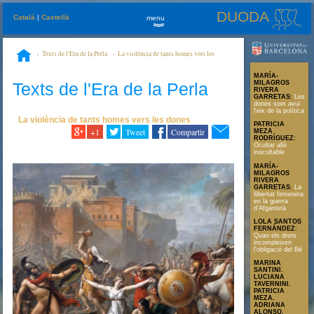
DUODA
Català
|
Castellà
menu
»
Texts de l'Era de la Perla
La violència de tants homes vers les
dones
Liberare il proprio sentire dal magma dell’incesto
MARÍA-
Texts de l'Era de la Perla
MILAGROS
RIVERA
GARRETAS
:
Les
dones som avui
l'eix de la política
La violència de tants homes vers les dones
PATRICIA
+1
Tweet
Compartir
MEZA
RODRÍGUEZ
:
Ocultar allò
inocultable
MARÍA-
MILAGROS
RIVERA
GARRETAS
:
La
llibertat femenina
en la guerra
d'Afganistà
LOLA SANTOS
FERNÁNDEZ
:
Quan els drets
incompleixen
l'obligació del Bé
MARINA
SANTINI.
LUCIANA
TAVERNINI.
PATRICIA
MEZA.
ADRIANA
ALONSO.