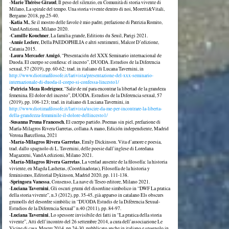
Marie Thérèse Giraud
-
, Il peso del silenzio, en Comunità di storia vivente di
Milano, La spirale del tempo. Una storia vivente dentro di noi, Moretti&Vitali,
Bergamo 2018, pp.25-40.
Katia M.
-
, Se il mostro delle favole è mio padre, prefazione di Patrizia Romito,
VandAedizioni, Milano 2020.
Camille Kouchner
-
, La familia grande, Editions du Seuil, Parigi 2021.
Annie Leclerc
-
, Della PAEDOPHILIA e altri sentimenti, Malcor D’edizione,
Catania 2015.
Laura Mercader Amigó
-
, “Presentación del XXX Seminario internacional de
Duoda. El cuerpo se confiesa: el incesto”, DUODA. Estudios de la Diferencia
sexual, 57 (2019), pp. 60-62; trad. in italiano di Lucana Tavernini, in
http://www.diotimafilosofe.it/larivista/presentazione-del-xxx-seminario-
internazionale-di-duoda-il-corpo-si-confessa-lincesto1/
Patricia Meza Rodríguez
-
, “Salir de mí para encontrar la libertad de la grandeza
femenina. El dolor del incesto”, DUODA. Estudios de la Diferencia sexual, 57
(2019), pp. 106-123; trad. in italiano di Luciana Tavernini, in
http://www.diotimafilosofe.it/larivista/uscire-da-me-per-incontrare-la-liberta-
della-grandezza-femminile-il-dolore-dellincesto1/
Susanna Pruna Francesch
-
, El cuerpo partido. Poemas sin piel, prefazione di
María-Milagros Rivera Garretas, collana A mano, Edición independiente, Madrid
Verona Barcellona, 2021
María-Milagros Rivera Garretas
-
, Emily Dickinson. Vita d’amore e poesia,
trad. dallo spagnolo di L. Tavernini, delle poesie dall’inglese di Loredana
Magazzeni, VandA.edizioni, Milano 2021.
María-Milagros Rivera Garretas
-
, La verdad ausente de la filosofía: la historia
viviente, en Magda Lasheras, (Coordinadoras), Filosofía de la historia y
feminismos, Editorial Dykinson, Madrid 2020, pp. 111-138.
Springora Vanessa
-
, Consenso, La nave di Teseo editore, Milano 2021.
Luciana Tavernini
-
, Gli oscuri grumi del disordine simbolico in “DWF La pratica
della storia vivente”, n.3 (2012), pp. 35-45, già apparso in catalano Els obscurs
grumolls del desordre simbòlic in “DUODA Estudis de la Difèrencia Sexual-
Estudios de la Diferencia Sexual” n.40 (2011), pp. 84-97.
Luciana Tavernini
-
, Lo spessore invisibile dei fatti in “La pratica della storia
vivente”, Atti dell’incontro del 26 settembre 2014, a cura dell’associazione Le
Vicine di casa, Mestre 2014, pp.24-30, pubblicato anche in italiano e spagnolo in