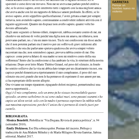
GARRETAS
:
spaventò e corse dove mi trovavo. Non me ne aveva mai parlato perché credeva
Pensar un
che, se lo avessi saputo, avrei interrotto tutti i rapporti con la mia migliore amica
hombre nuevo no
che aveva anche con lei un rapporto di fiducia e amore profondo. In effetti, se lo
violento
avessi saputo, avrei seppellito quella relazione, l’avrei gettata a mare per sempre;
tuttavia, non avendolo saputo, continuammo a condividere infinite attività con il
ragazzo aggressore. Quanto mi dispiace non averlo saputo, quante volte ho
dovuto affrontarlo.
Negli anni seguenti ci furono rifiuti, rimproveri, rabbia costante contro di me, mi
chiedevo un milione di volte perché mia figlia non mi amava, mi rifiutava, non
potevamo parlare, no, c’era un muro tra noi. Tra le sue confessioni mi disse anche
che il non potermi parlare era il motivo per cui soffriva di gravi infezioni alle
tonsille e che ora che parlavamo sputava qualcosa che aveva sempre voluto
raccontare ma che, non sentendosi capace, provava rabbia contro di me. Ora
capisco: come poteva fidarsi di sua madre se non mi rendevo conto della sua
sofferenza? Sento che la confessione ci ha cambiato la vita, le strutture della nostra
relazione. Dopo aver letto Marie Thérèse Giraud, sul peso del silenzio, in fondo
ho sentito sollievo che la vita mi abbia dato tempo per un chiarimento tra noi, ora
capisco perché dimenticava ripetutamente il mio compleanno, il peso del suo
silenzio era così grande che non le ha permesso di esprimere il suo amore per me,
ci ha espropriato delle nostre allegrie.
Ora viviamo un tempo riparatore, ripagando dolori reciproci, permettendoci una
nuova opportunità ...
Oggi è il mio compleanno, solo un anno fa ho vissuto inconsolabile questo
episodio, un anno turbolento in cui sono caduti muri, sono passati tsunami e ho
capito un’altra verità: solo con la madre è permesso esprimere la rabbia nella
sua massima espressione, perché è l’unica che ti permette di tirarlo fuori per
curarlo
.
BIBLIOGRAFIA
Monica Benedetti
-
, Pedofilia in “Via Dogana. Rivista di pratica politica”, n. 94
(settembre 2010).
Emily Dickinson
-
, Ese Día sobrecogedor. Poemas del incesto, Prólogo y
traducción de Ana Mañeru Méndez y de María-Milagros Rivera Garretas, Sabina
editorial, Madrid 2017.